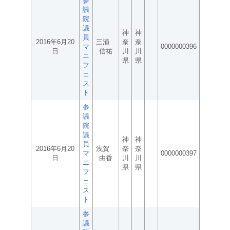
参
議
院
議
神
神
員
2016年6月20
三浦
奈
奈
マ
0000000396
日
信祐
川
川
ニ
県
県
フ
ェ
ス
ト
参
議
院
議
神
神
員
2016年6月20
浅賀
奈
奈
マ
0000000397
日
由香
川
川
ニ
県
県
フ
ェ
ス
ト
参
議