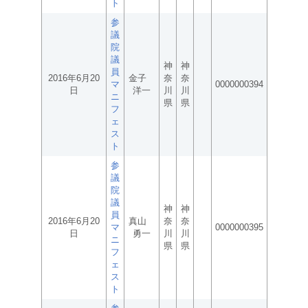
ト
参
議
院
議
神
神
員
2016年6月20
金子
奈
奈
マ
0000000394
日
洋一
川
川
ニ
県
県
フ
ェ
ス
ト
参
議
院
議
神
神
員
2016年6月20
真山
奈
奈
マ
0000000395
日
勇一
川
川
ニ
県
県
フ
ェ
ス
ト