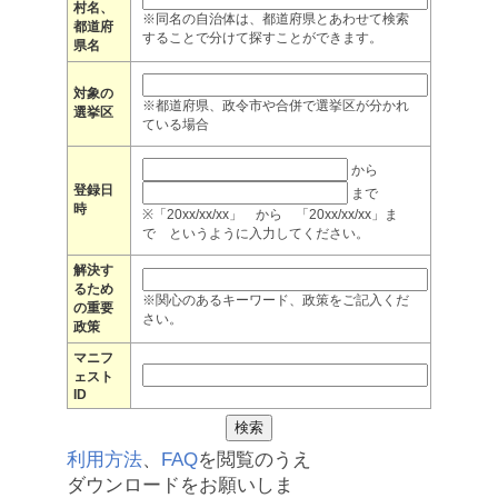
村名、
※同名の自治体は、都道府県とあわせて検索
都道府
することで分けて探すことができます。
県名
対象の
※都道府県、政令市や合併で選挙区が分かれ
選挙区
ている場合
から
登録日
まで
時
※「20xx/xx/xx」 から 「20xx/xx/xx」ま
で というように入力してください。
解決す
るため
※関心のあるキーワード、政策をご記入くだ
の重要
さい。
政策
マニフ
ェスト
ID
利用方法
、
FAQ
を閲覧のうえ
ダウンロードをお願いしま