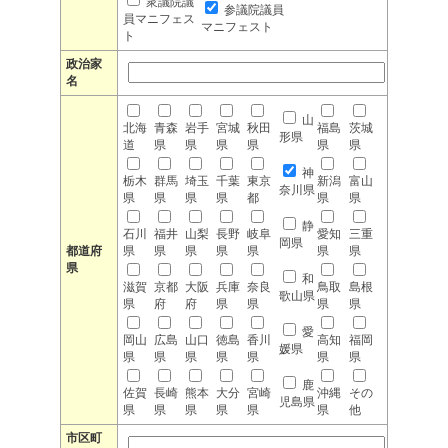
衆議院議
参議院議員
員マニフェス
マニフェスト
ト
政治家
名
山
北海
青森
岩手
宮城
秋田
福島
茨城
形県
道
県
県
県
県
県
県
神
栃木
群馬
埼玉
千葉
東京
新潟
富山
奈川県
県
県
県
県
都
県
県
静
石川
福井
山梨
長野
岐阜
愛知
三重
岡県
都道府
県
県
県
県
県
県
県
県
和
滋賀
京都
大阪
兵庫
奈良
鳥取
島根
歌山県
県
府
府
県
県
県
県
愛
岡山
広島
山口
徳島
香川
高知
福岡
媛県
県
県
県
県
県
県
県
鹿
佐賀
長崎
熊本
大分
宮崎
沖縄
その
児島県
県
県
県
県
県
県
他
市区町