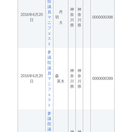
院
議
神
神
員
丹
2016年6月20
奈
奈
マ
羽
0000000398
日
川
川
ニ
大
県
県
フ
ェ
ス
ト
参
議
院
議
神
神
員
2016年6月20
森
奈
奈
マ
0000000399
日
英夫
川
川
ニ
県
県
フ
ェ
ス
ト
参
議
院
議
神
神