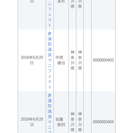
日
英司
川
川
ニ
県
県
フ
ェ
ス
ト
参
議
院
議
神
神
員
2016年6月20
中西
奈
奈
マ
0000000403
日
健治
川
川
ニ
県
県
フ
ェ
ス
ト
参
議
院
議
神
神
員
2016年6月20
佐藤
奈
奈
マ
0000000404
日
政則
川
川
ニ
県
県
フ