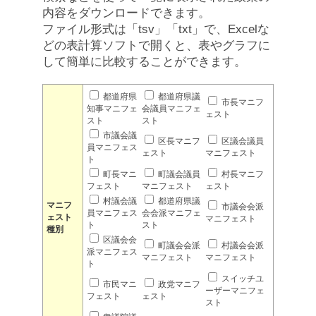
内容をダウンロードできます。
ファイル形式は「tsv」「txt」で、Excelな
どの表計算ソフトで開くと、表やグラフに
して簡単に比較することができます。
都道府県
都道府県議
市長マニフ
知事マニフェ
会議員マニフェ
ェスト
スト
スト
市議会議
区長マニフ
区議会議員
員マニフェス
ェスト
マニフェスト
ト
町長マニ
町議会議員
村長マニフ
フェスト
マニフェスト
ェスト
村議会議
都道府県議
マニフ
市議会会派
員マニフェス
会会派マニフェ
ェスト
マニフェスト
ト
スト
種別
区議会会
町議会会派
村議会会派
派マニフェス
マニフェスト
マニフェスト
ト
スイッチユ
市民マニ
政党マニフ
ーザーマニフェ
フェスト
ェスト
スト