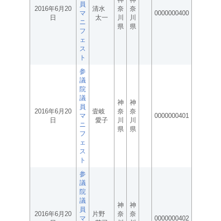
員
2016年6月20
清水
奈
奈
マ
0000000400
日
太一
川
川
ニ
県
県
フ
ェ
ス
ト
参
議
院
議
神
神
員
2016年6月20
壹岐
奈
奈
マ
0000000401
日
愛子
川
川
ニ
県
県
フ
ェ
ス
ト
参
議
院
議
神
神
員
2016年6月20
片野
奈
奈
マ
0000000402