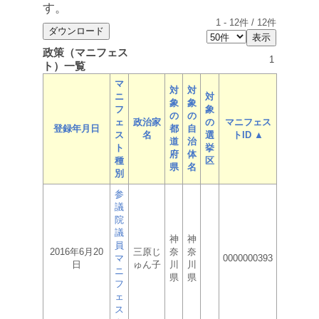
す。
1
-
12
件 /
12
件
政策（マニフェス
1
ト）一覧
マ
対
対
ニ
対
象
象
フ
象
の
の
ェ
政治家
の
マニフェス
登録年月日
都
自
ス
名
選
トID ▲
道
治
ト
挙
府
体
種
区
県
名
別
参
議
院
議
神
神
員
2016年6月20
三原じ
奈
奈
マ
0000000393
日
ゅん子
川
川
ニ
県
県
フ
ェ
ス