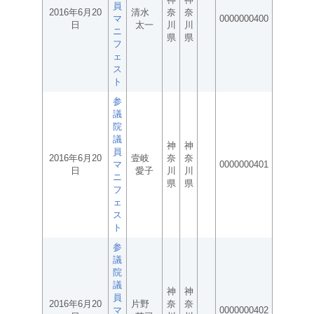
員
2016年6月20
清水
奈
奈
マ
0000000400
日
太一
川
川
ニ
県
県
フ
ェ
ス
ト
参
議
院
議
神
神
員
2016年6月20
壹岐
奈
奈
マ
0000000401
日
愛子
川
川
ニ
県
県
フ
ェ
ス
ト
参
議
院
議
神
神
員
2016年6月20
片野
奈
奈
マ
0000000402