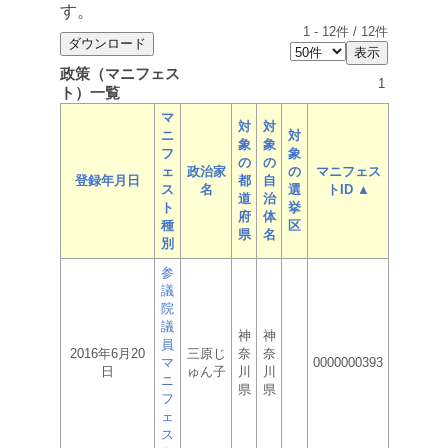
す。
1
-
12
件 /
12
件
政策（マニフェス
1
ト）一覧
マ
対
対
ニ
対
象
象
フ
象
の
の
ェ
政治家
の
マニフェス
登録年月日
都
自
ス
名
選
トID ▲
道
治
ト
挙
府
体
種
区
県
名
別
参
議
院
議
神
神
員
2016年6月20
三原じ
奈
奈
マ
0000000393
日
ゅん子
川
川
ニ
県
県
フ
ェ
ス