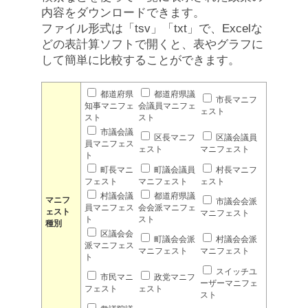
内容をダウンロードできます。
ファイル形式は「tsv」「txt」で、Excelな
どの表計算ソフトで開くと、表やグラフに
して簡単に比較することができます。
都道府県
都道府県議
市長マニフ
知事マニフェ
会議員マニフェ
ェスト
スト
スト
市議会議
区長マニフ
区議会議員
員マニフェス
ェスト
マニフェスト
ト
町長マニ
町議会議員
村長マニフ
フェスト
マニフェスト
ェスト
村議会議
都道府県議
マニフ
市議会会派
員マニフェス
会会派マニフェ
ェスト
マニフェスト
ト
スト
種別
区議会会
町議会会派
村議会会派
派マニフェス
マニフェスト
マニフェスト
ト
スイッチユ
市民マニ
政党マニフ
ーザーマニフェ
フェスト
ェスト
スト