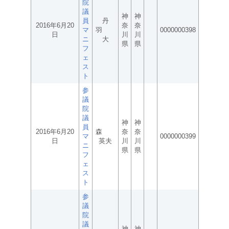
院
議
神
神
員
丹
2016年6月20
奈
奈
マ
羽
0000000398
日
川
川
ニ
大
県
県
フ
ェ
ス
ト
参
議
院
議
神
神
員
2016年6月20
森
奈
奈
マ
0000000399
日
英夫
川
川
ニ
県
県
フ
ェ
ス
ト
参
議
院
議
神
神