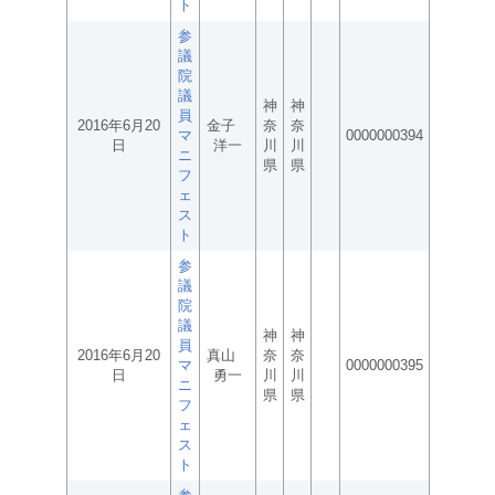
ト
参
議
院
議
神
神
員
2016年6月20
金子
奈
奈
マ
0000000394
日
洋一
川
川
ニ
県
県
フ
ェ
ス
ト
参
議
院
議
神
神
員
2016年6月20
真山
奈
奈
マ
0000000395
日
勇一
川
川
ニ
県
県
フ
ェ
ス
ト