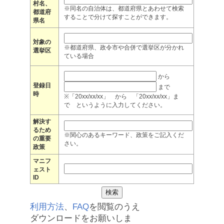
村名、
※同名の自治体は、都道府県とあわせて検索
都道府
することで分けて探すことができます。
県名
対象の
※都道府県、政令市や合併で選挙区が分かれ
選挙区
ている場合
から
登録日
まで
時
※「20xx/xx/xx」 から 「20xx/xx/xx」ま
で というように入力してください。
解決す
るため
※関心のあるキーワード、政策をご記入くだ
の重要
さい。
政策
マニフ
ェスト
ID
利用方法
、
FAQ
を閲覧のうえ
ダウンロードをお願いしま