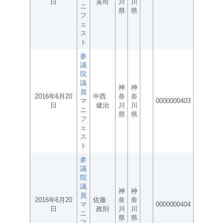
日
英司
川
川
ニ
県
県
フ
ェ
ス
ト
参
議
院
議
神
神
員
2016年6月20
中西
奈
奈
マ
0000000403
日
健治
川
川
ニ
県
県
フ
ェ
ス
ト
参
議
院
議
神
神
員
2016年6月20
佐藤
奈
奈
マ
0000000404
日
政則
川
川
ニ
県
県
フ