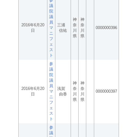
参
議
院
議
神
神
員
2016年6月20
三浦
奈
奈
マ
0000000396
日
信祐
川
川
ニ
県
県
フ
ェ
ス
ト
参
議
院
議
神
神
員
2016年6月20
浅賀
奈
奈
マ
0000000397
日
由香
川
川
ニ
県
県
フ
ェ
ス
ト
参
議