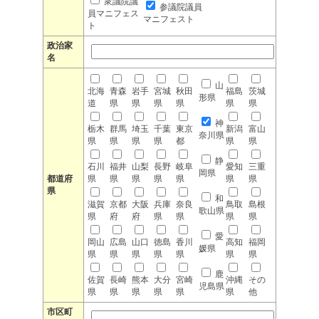
衆議院議
参議院議員
員マニフェス
マニフェスト
ト
政治家
名
山
北海
青森
岩手
宮城
秋田
福島
茨城
形県
道
県
県
県
県
県
県
神
栃木
群馬
埼玉
千葉
東京
新潟
富山
奈川県
県
県
県
県
都
県
県
静
石川
福井
山梨
長野
岐阜
愛知
三重
岡県
都道府
県
県
県
県
県
県
県
県
和
滋賀
京都
大阪
兵庫
奈良
鳥取
島根
歌山県
県
府
府
県
県
県
県
愛
岡山
広島
山口
徳島
香川
高知
福岡
媛県
県
県
県
県
県
県
県
鹿
佐賀
長崎
熊本
大分
宮崎
沖縄
その
児島県
県
県
県
県
県
県
他
市区町