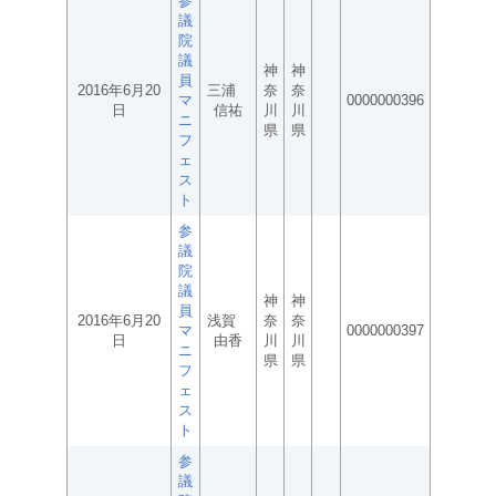
参
議
院
議
神
神
員
2016年6月20
三浦
奈
奈
マ
0000000396
日
信祐
川
川
ニ
県
県
フ
ェ
ス
ト
参
議
院
議
神
神
員
2016年6月20
浅賀
奈
奈
マ
0000000397
日
由香
川
川
ニ
県
県
フ
ェ
ス
ト
参
議