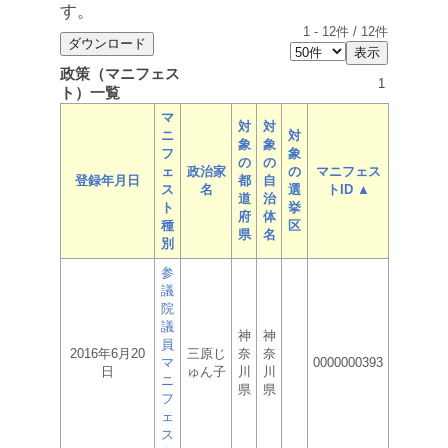
す。
1
-
12
件 /
12
件
政策（マニフェス
1
ト）一覧
マ
対
対
ニ
対
象
象
フ
象
の
の
ェ
政治家
の
マニフェス
登録年月日
都
自
ス
名
選
トID ▲
道
治
ト
挙
府
体
種
区
県
名
別
参
議
院
議
神
神
員
2016年6月20
三原じ
奈
奈
マ
0000000393
日
ゅん子
川
川
ニ
県
県
フ
ェ
ス