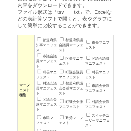
内容をダウンロードできます。
ファイル形式は「tsv」「txt」で、Excelな
どの表計算ソフトで開くと、表やグラフに
して簡単に比較することができます。
都道府県
都道府県議
市長マニフ
知事マニフェ
会議員マニフェ
ェスト
スト
スト
市議会議
区長マニフ
区議会議員
員マニフェス
ェスト
マニフェスト
ト
町長マニ
町議会議員
村長マニフ
フェスト
マニフェスト
ェスト
村議会議
都道府県議
マニフ
市議会会派
員マニフェス
会会派マニフェ
ェスト
マニフェスト
ト
スト
種別
区議会会
町議会会派
村議会会派
派マニフェス
マニフェスト
マニフェスト
ト
スイッチユ
市民マニ
政党マニフ
ーザーマニフェ
フェスト
ェスト
スト