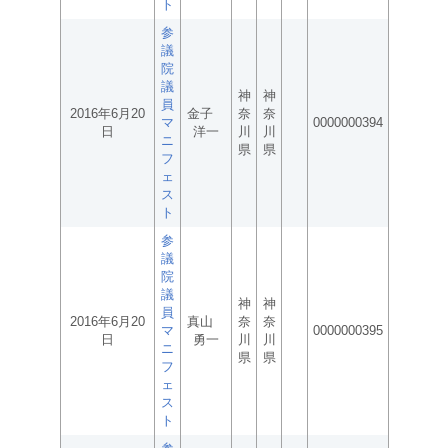
ト
参
議
院
議
神
神
員
2016年6月20
金子
奈
奈
マ
0000000394
日
洋一
川
川
ニ
県
県
フ
ェ
ス
ト
参
議
院
議
神
神
員
2016年6月20
真山
奈
奈
マ
0000000395
日
勇一
川
川
ニ
県
県
フ
ェ
ス
ト