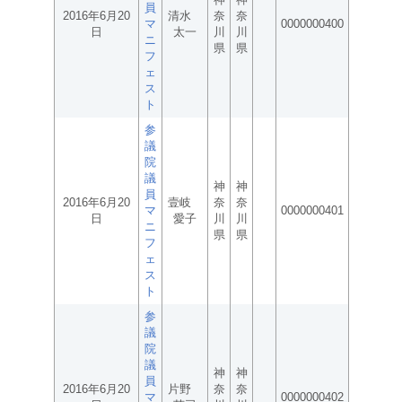
員
2016年6月20
清水
奈
奈
マ
0000000400
日
太一
川
川
ニ
県
県
フ
ェ
ス
ト
参
議
院
議
神
神
員
2016年6月20
壹岐
奈
奈
マ
0000000401
日
愛子
川
川
ニ
県
県
フ
ェ
ス
ト
参
議
院
議
神
神
員
2016年6月20
片野
奈
奈
マ
0000000402