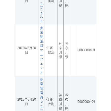
日
英司
川
川
ニ
県
県
フ
ェ
ス
ト
参
議
院
議
神
神
員
2016年6月20
中西
奈
奈
マ
0000000403
日
健治
川
川
ニ
県
県
フ
ェ
ス
ト
参
議
院
議
神
神
員
2016年6月20
佐藤
奈
奈
マ
0000000404
日
政則
川
川
ニ
県
県
フ