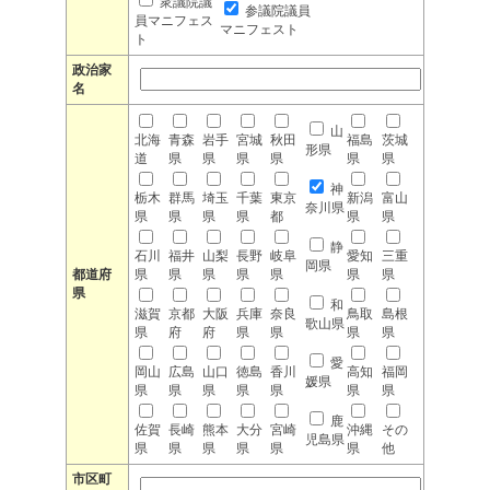
衆議院議
参議院議員
員マニフェス
マニフェスト
ト
政治家
名
山
北海
青森
岩手
宮城
秋田
福島
茨城
形県
道
県
県
県
県
県
県
神
栃木
群馬
埼玉
千葉
東京
新潟
富山
奈川県
県
県
県
県
都
県
県
静
石川
福井
山梨
長野
岐阜
愛知
三重
岡県
都道府
県
県
県
県
県
県
県
県
和
滋賀
京都
大阪
兵庫
奈良
鳥取
島根
歌山県
県
府
府
県
県
県
県
愛
岡山
広島
山口
徳島
香川
高知
福岡
媛県
県
県
県
県
県
県
県
鹿
佐賀
長崎
熊本
大分
宮崎
沖縄
その
児島県
県
県
県
県
県
県
他
市区町