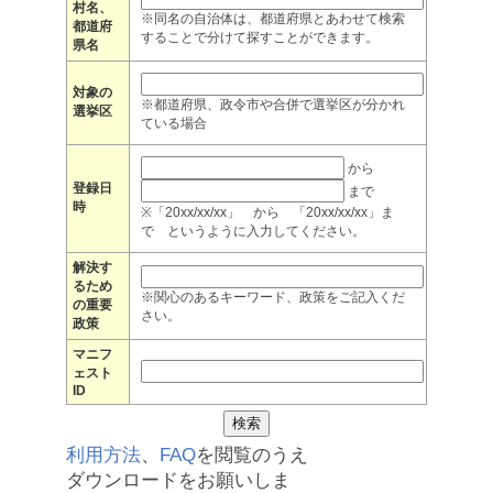
村名、
※同名の自治体は、都道府県とあわせて検索
都道府
することで分けて探すことができます。
県名
対象の
※都道府県、政令市や合併で選挙区が分かれ
選挙区
ている場合
から
登録日
まで
時
※「20xx/xx/xx」 から 「20xx/xx/xx」ま
で というように入力してください。
解決す
るため
※関心のあるキーワード、政策をご記入くだ
の重要
さい。
政策
マニフ
ェスト
ID
利用方法
、
FAQ
を閲覧のうえ
ダウンロードをお願いしま