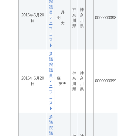
院
議
神
神
員
丹
2016年6月20
奈
奈
マ
羽
0000000398
日
川
川
ニ
大
県
県
フ
ェ
ス
ト
参
議
院
議
神
神
員
2016年6月20
森
奈
奈
マ
0000000399
日
英夫
川
川
ニ
県
県
フ
ェ
ス
ト
参
議
院
議
神
神