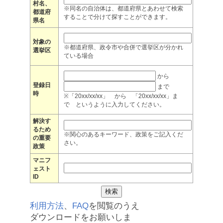
村名、
※同名の自治体は、都道府県とあわせて検索
都道府
することで分けて探すことができます。
県名
対象の
※都道府県、政令市や合併で選挙区が分かれ
選挙区
ている場合
から
登録日
まで
時
※「20xx/xx/xx」 から 「20xx/xx/xx」ま
で というように入力してください。
解決す
るため
※関心のあるキーワード、政策をご記入くだ
の重要
さい。
政策
マニフ
ェスト
ID
利用方法
、
FAQ
を閲覧のうえ
ダウンロードをお願いしま