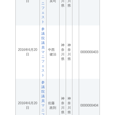
日
英司
川
川
ニ
県
県
フ
ェ
ス
ト
参
議
院
議
神
神
員
2016年6月20
中西
奈
奈
マ
0000000403
日
健治
川
川
ニ
県
県
フ
ェ
ス
ト
参
議
院
議
神
神
員
2016年6月20
佐藤
奈
奈
マ
0000000404
日
政則
川
川
ニ
県
県
フ