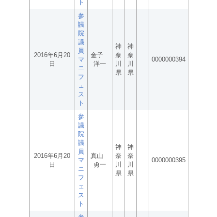
ト
参
議
院
議
神
神
員
2016年6月20
金子
奈
奈
マ
0000000394
日
洋一
川
川
ニ
県
県
フ
ェ
ス
ト
参
議
院
議
神
神
員
2016年6月20
真山
奈
奈
マ
0000000395
日
勇一
川
川
ニ
県
県
フ
ェ
ス
ト