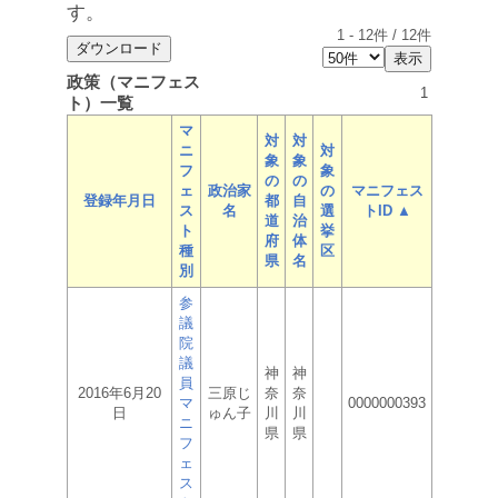
す。
1
-
12
件 /
12
件
政策（マニフェス
1
ト）一覧
マ
対
対
ニ
対
象
象
フ
象
の
の
ェ
政治家
の
マニフェス
登録年月日
都
自
ス
名
選
トID ▲
道
治
ト
挙
府
体
種
区
県
名
別
参
議
院
議
神
神
員
2016年6月20
三原じ
奈
奈
マ
0000000393
日
ゅん子
川
川
ニ
県
県
フ
ェ
ス