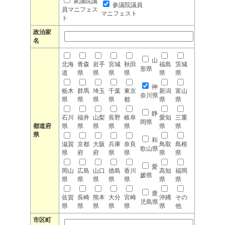
衆議院議
参議院議員
員マニフェス
マニフェスト
ト
政治家
名
山
北海
青森
岩手
宮城
秋田
福島
茨城
形県
道
県
県
県
県
県
県
神
栃木
群馬
埼玉
千葉
東京
新潟
富山
奈川県
県
県
県
県
都
県
県
静
石川
福井
山梨
長野
岐阜
愛知
三重
岡県
都道府
県
県
県
県
県
県
県
県
和
滋賀
京都
大阪
兵庫
奈良
鳥取
島根
歌山県
県
府
府
県
県
県
県
愛
岡山
広島
山口
徳島
香川
高知
福岡
媛県
県
県
県
県
県
県
県
鹿
佐賀
長崎
熊本
大分
宮崎
沖縄
その
児島県
県
県
県
県
県
県
他
市区町