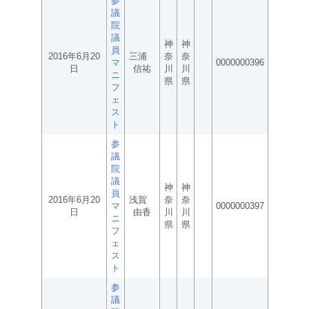
参
議
院
議
神
神
員
2016年6月20
三浦
奈
奈
マ
0000000396
日
信祐
川
川
ニ
県
県
フ
ェ
ス
ト
参
議
院
議
神
神
員
2016年6月20
浅賀
奈
奈
マ
0000000397
日
由香
川
川
ニ
県
県
フ
ェ
ス
ト
参
議