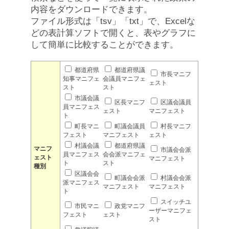
内容をダウンロードできます。
ファイル形式は「tsv」「txt」で、Excelな
どの表計算ソフトで開くと、表やグラフに
して簡単に比較することができます。
都道府県
都道府県議
市長マニフ
知事マニフェ
会議員マニフェ
ェスト
スト
スト
市議会議
区長マニフ
区議会議員
員マニフェス
ェスト
マニフェスト
ト
町長マニ
町議会議員
村長マニフ
フェスト
マニフェスト
ェスト
村議会議
都道府県議
マニフ
市議会会派
員マニフェス
会会派マニフェ
ェスト
マニフェスト
ト
スト
種別
区議会会
町議会会派
村議会会派
派マニフェス
マニフェスト
マニフェスト
ト
スイッチユ
市民マニ
政党マニフ
ーザーマニフェ
フェスト
ェスト
スト