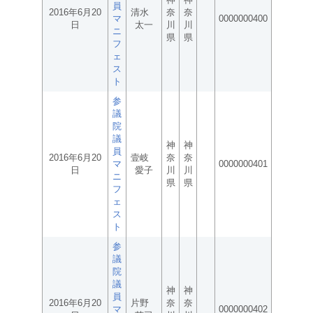
員
2016年6月20
清水
奈
奈
マ
0000000400
日
太一
川
川
ニ
県
県
フ
ェ
ス
ト
参
議
院
議
神
神
員
2016年6月20
壹岐
奈
奈
マ
0000000401
日
愛子
川
川
ニ
県
県
フ
ェ
ス
ト
参
議
院
議
神
神
員
2016年6月20
片野
奈
奈
マ
0000000402