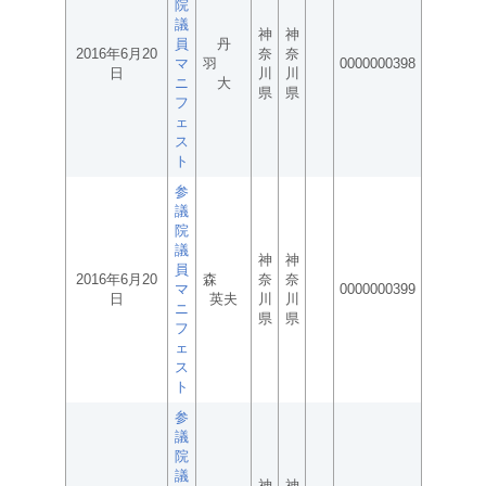
院
議
神
神
員
丹
2016年6月20
奈
奈
マ
羽
0000000398
日
川
川
ニ
大
県
県
フ
ェ
ス
ト
参
議
院
議
神
神
員
2016年6月20
森
奈
奈
マ
0000000399
日
英夫
川
川
ニ
県
県
フ
ェ
ス
ト
参
議
院
議
神
神