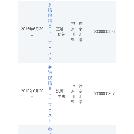
参
議
院
議
神
神
員
2016年6月20
三浦
奈
奈
マ
0000000396
日
信祐
川
川
ニ
県
県
フ
ェ
ス
ト
参
議
院
議
神
神
員
2016年6月20
浅賀
奈
奈
マ
0000000397
日
由香
川
川
ニ
県
県
フ
ェ
ス
ト
参