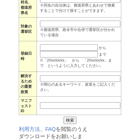
村名、
※同名の自治体は、都道府県とあわせて検索
都道府
することで分けて探すことができます。
県名
対象の
※都道府県、政令市や合併で選挙区が分かれ
選挙区
ている場合
から
登録日
まで
時
※「20xx/xx/xx」 から 「20xx/xx/xx」ま
で というように入力してください。
解決す
るため
※関心のあるキーワード、政策をご記入くだ
の重要
さい。
政策
マニフ
ェスト
ID
利用方法
、
FAQ
を閲覧のうえ
ダウンロードをお願いしま