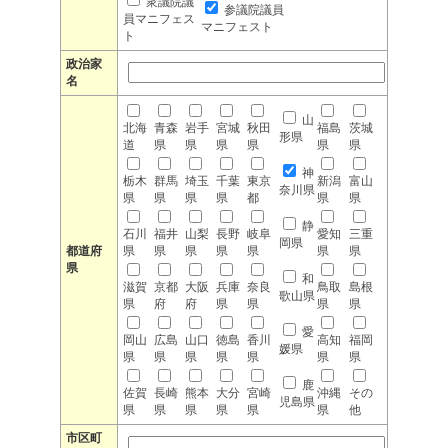
衆議院議
参議院議員
員マニフェス
マニフェスト
ト
政治家
名
山
北海
青森
岩手
宮城
秋田
福島
茨城
形県
道
県
県
県
県
県
県
神
栃木
群馬
埼玉
千葉
東京
新潟
富山
奈川県
県
県
県
県
都
県
県
静
石川
福井
山梨
長野
岐阜
愛知
三重
岡県
都道府
県
県
県
県
県
県
県
県
和
滋賀
京都
大阪
兵庫
奈良
鳥取
島根
歌山県
県
府
府
県
県
県
県
愛
岡山
広島
山口
徳島
香川
高知
福岡
媛県
県
県
県
県
県
県
県
鹿
佐賀
長崎
熊本
大分
宮崎
沖縄
その
児島県
県
県
県
県
県
県
他
市区町