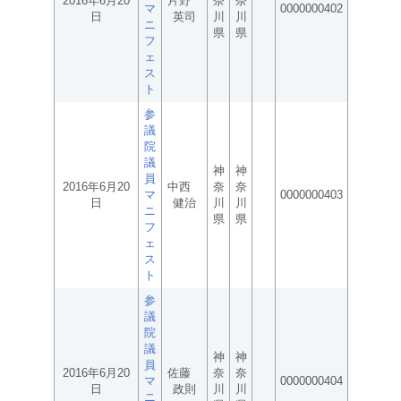
2016年6月20
片野
奈
奈
マ
0000000402
日
英司
川
川
ニ
県
県
フ
ェ
ス
ト
参
議
院
議
神
神
員
2016年6月20
中西
奈
奈
マ
0000000403
日
健治
川
川
ニ
県
県
フ
ェ
ス
ト
参
議
院
議
神
神
員
2016年6月20
佐藤
奈
奈
マ
0000000404
日
政則
川
川
ニ