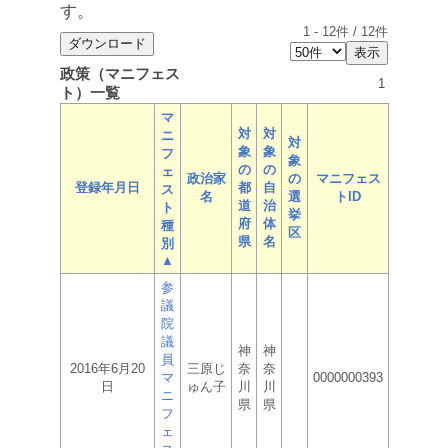
す。
1
-
12
件 /
12
件
政策（マニフェス
1
ト）一覧
マ
対
対
ニ
対
象
象
フ
象
の
の
ェ
政治家
の
マニフェス
登録年月日
都
自
ス
名
選
トID
道
治
ト
挙
府
体
種
区
県
名
別
▲
参
議
院
議
神
神
員
2016年6月20
三原じ
奈
奈
マ
0000000393
日
ゅん子
川
川
ニ
県
県
フ
ェ