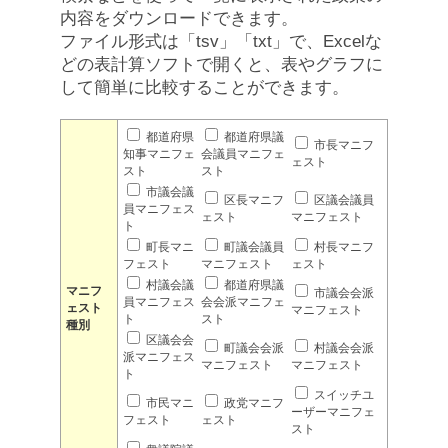
内容をダウンロードできます。
ファイル形式は「tsv」「txt」で、Excelな
どの表計算ソフトで開くと、表やグラフに
して簡単に比較することができます。
都道府県
都道府県議
市長マニフ
知事マニフェ
会議員マニフェ
ェスト
スト
スト
市議会議
区長マニフ
区議会議員
員マニフェス
ェスト
マニフェスト
ト
町長マニ
町議会議員
村長マニフ
フェスト
マニフェスト
ェスト
村議会議
都道府県議
マニフ
市議会会派
員マニフェス
会会派マニフェ
ェスト
マニフェスト
ト
スト
種別
区議会会
町議会会派
村議会会派
派マニフェス
マニフェスト
マニフェスト
ト
スイッチユ
市民マニ
政党マニフ
ーザーマニフェ
フェスト
ェスト
スト