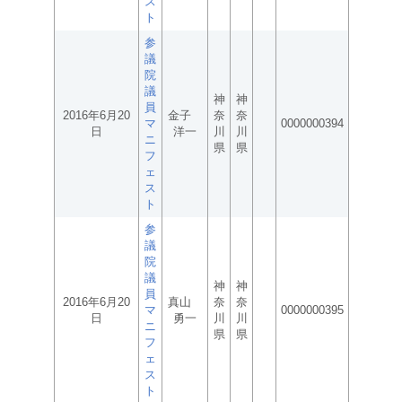
ス
ト
参
議
院
議
神
神
員
2016年6月20
金子
奈
奈
マ
0000000394
日
洋一
川
川
ニ
県
県
フ
ェ
ス
ト
参
議
院
議
神
神
員
2016年6月20
真山
奈
奈
マ
0000000395
日
勇一
川
川
ニ
県
県
フ
ェ
ス
ト