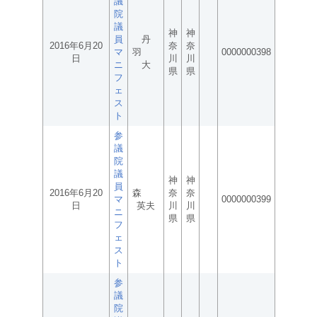
議
院
議
神
神
員
丹
2016年6月20
奈
奈
マ
羽
0000000398
日
川
川
ニ
大
県
県
フ
ェ
ス
ト
参
議
院
議
神
神
員
2016年6月20
森
奈
奈
マ
0000000399
日
英夫
川
川
ニ
県
県
フ
ェ
ス
ト
参
議
院