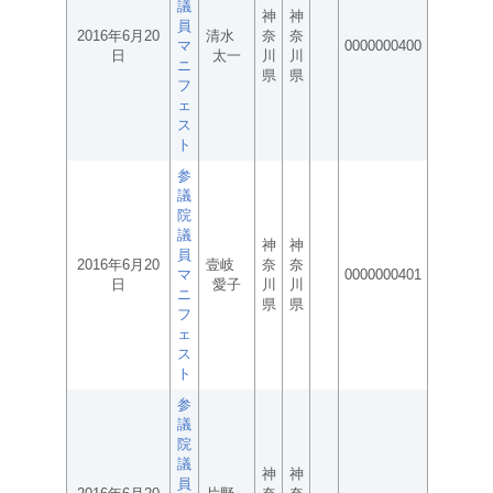
議
神
神
員
2016年6月20
清水
奈
奈
マ
0000000400
日
太一
川
川
ニ
県
県
フ
ェ
ス
ト
参
議
院
議
神
神
員
2016年6月20
壹岐
奈
奈
マ
0000000401
日
愛子
川
川
ニ
県
県
フ
ェ
ス
ト
参
議
院
議
神
神
員