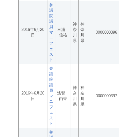
参
議
院
議
神
神
員
2016年6月20
三浦
奈
奈
マ
0000000396
日
信祐
川
川
ニ
県
県
フ
ェ
ス
ト
参
議
院
議
神
神
員
2016年6月20
浅賀
奈
奈
マ
0000000397
日
由香
川
川
ニ
県
県
フ
ェ
ス
ト
参