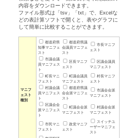
内容をダウンロードできます。
ファイル形式は「tsv」「txt」で、Excelな
どの表計算ソフトで開くと、表やグラフに
して簡単に比較することができます。
都道府県
都道府県議
市長マニフ
知事マニフェ
会議員マニフェ
ェスト
スト
スト
市議会議
区長マニフ
区議会議員
員マニフェス
ェスト
マニフェスト
ト
町長マニ
町議会議員
村長マニフ
フェスト
マニフェスト
ェスト
村議会議
都道府県議
マニフ
市議会会派
員マニフェス
会会派マニフェ
ェスト
マニフェスト
ト
スト
種別
区議会会
町議会会派
村議会会派
派マニフェス
マニフェスト
マニフェスト
ト
スイッチユ
市民マニ
政党マニフ
ーザーマニフェ
フェスト
ェスト
スト