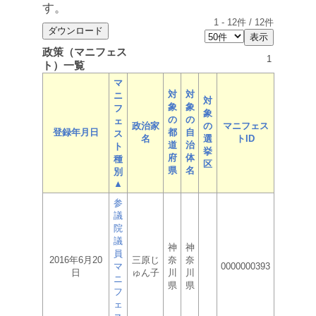
す。
1
-
12
件 /
12
件
政策（マニフェス
1
ト）一覧
マ
対
対
ニ
対
象
象
フ
象
の
の
ェ
政治家
の
マニフェス
登録年月日
都
自
ス
名
選
トID
道
治
ト
挙
府
体
種
区
県
名
別
▲
参
議
院
議
神
神
員
2016年6月20
三原じ
奈
奈
マ
0000000393
日
ゅん子
川
川
ニ
県
県
フ
ェ