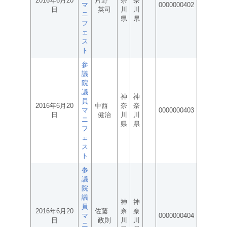
2016年6月20
片野
奈
奈
マ
0000000402
日
英司
川
川
ニ
県
県
フ
ェ
ス
ト
参
議
院
議
神
神
員
2016年6月20
中西
奈
奈
マ
0000000403
日
健治
川
川
ニ
県
県
フ
ェ
ス
ト
参
議
院
議
神
神
員
2016年6月20
佐藤
奈
奈
マ
0000000404
日
政則
川
川
ニ