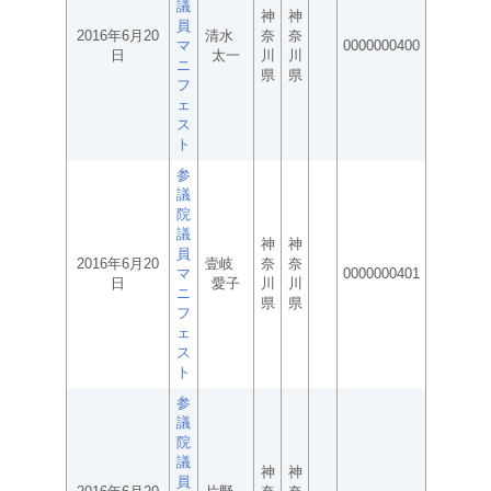
議
神
神
員
2016年6月20
清水
奈
奈
マ
0000000400
日
太一
川
川
ニ
県
県
フ
ェ
ス
ト
参
議
院
議
神
神
員
2016年6月20
壹岐
奈
奈
マ
0000000401
日
愛子
川
川
ニ
県
県
フ
ェ
ス
ト
参
議
院
議
神
神
員