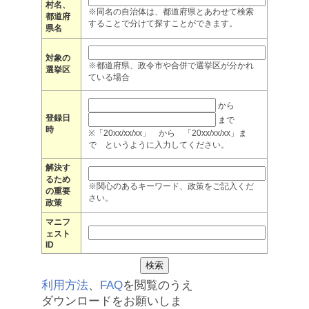
村名、
※同名の自治体は、都道府県とあわせて検索
都道府
することで分けて探すことができます。
県名
対象の
※都道府県、政令市や合併で選挙区が分かれ
選挙区
ている場合
から
登録日
まで
時
※「20xx/xx/xx」 から 「20xx/xx/xx」ま
で というように入力してください。
解決す
るため
※関心のあるキーワード、政策をご記入くだ
の重要
さい。
政策
マニフ
ェスト
ID
利用方法
、
FAQ
を閲覧のうえ
ダウンロードをお願いしま