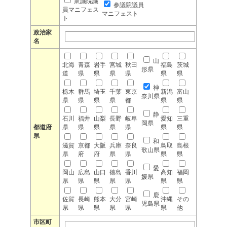
衆議院議
参議院議員
員マニフェス
マニフェスト
ト
政治家
名
山
北海
青森
岩手
宮城
秋田
福島
茨城
形県
道
県
県
県
県
県
県
神
栃木
群馬
埼玉
千葉
東京
新潟
富山
奈川県
県
県
県
県
都
県
県
静
石川
福井
山梨
長野
岐阜
愛知
三重
岡県
都道府
県
県
県
県
県
県
県
県
和
滋賀
京都
大阪
兵庫
奈良
鳥取
島根
歌山県
県
府
府
県
県
県
県
愛
岡山
広島
山口
徳島
香川
高知
福岡
媛県
県
県
県
県
県
県
県
鹿
佐賀
長崎
熊本
大分
宮崎
沖縄
その
児島県
県
県
県
県
県
県
他
市区町