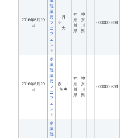
議
院
議
神
神
員
丹
2016年6月20
奈
奈
マ
羽
0000000398
日
川
川
ニ
大
県
県
フ
ェ
ス
ト
参
議
院
議
神
神
員
2016年6月20
森
奈
奈
マ
0000000399
日
英夫
川
川
ニ
県
県
フ
ェ
ス
ト
参
議
院