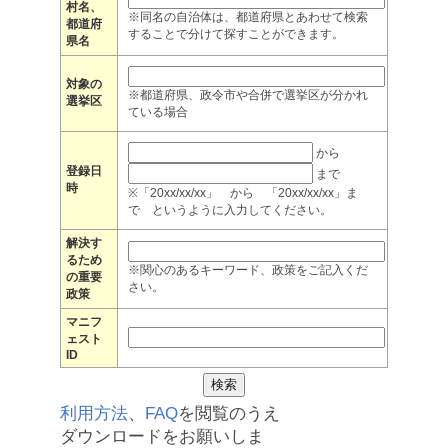
村名、
※同名の自治体は、都道府県とあわせて検索
都道府
することで分けて探すことができます。
県名
対象の
※都道府県、政令市や合併で選挙区が分かれ
選挙区
ている場合
から
登録日
まで
時
※「20xx/xx/xx」 から 「20xx/xx/xx」ま
で というように入力してください。
解決す
るため
※関心のあるキーワード、政策をご記入くだ
の重要
さい。
政策
マニフ
ェスト
ID
利用方法
、
FAQ
を閲覧のうえ
ダウンロードをお願いしま