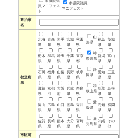
衆議院議
参議院議員
員マニフェス
マニフェスト
ト
政治家
名
山
北海
青森
岩手
宮城
秋田
福島
茨城
形県
道
県
県
県
県
県
県
神
栃木
群馬
埼玉
千葉
東京
新潟
富山
奈川県
県
県
県
県
都
県
県
静
石川
福井
山梨
長野
岐阜
愛知
三重
岡県
都道府
県
県
県
県
県
県
県
県
和
滋賀
京都
大阪
兵庫
奈良
鳥取
島根
歌山県
県
府
府
県
県
県
県
愛
岡山
広島
山口
徳島
香川
高知
福岡
媛県
県
県
県
県
県
県
県
鹿
佐賀
長崎
熊本
大分
宮崎
沖縄
その
児島県
県
県
県
県
県
県
他
市区町