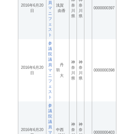
員
2016年6月20
浅賀
奈
奈
マ
0000000397
日
由香
川
川
ニ
県
県
フ
ェ
ス
ト
参
議
院
議
神
神
員
丹
2016年6月20
奈
奈
マ
羽
0000000398
日
川
川
ニ
大
県
県
フ
ェ
ス
ト
参
議
院
議
神
神
員
2016年6月20
中西
奈
奈
マ
0000000403