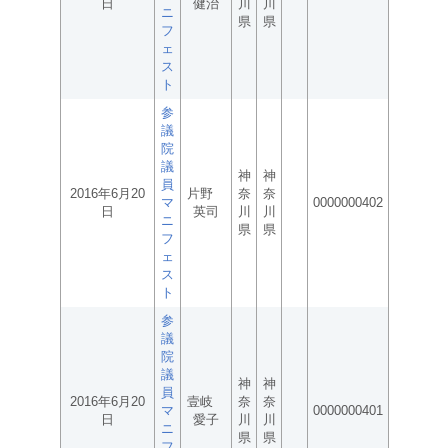
日
健治
川
川
ニ
県
県
フ
ェ
ス
ト
参
議
院
議
神
神
員
2016年6月20
片野
奈
奈
マ
0000000402
日
英司
川
川
ニ
県
県
フ
ェ
ス
ト
参
議
院
議
神
神
員
2016年6月20
壹岐
奈
奈
マ
0000000401
日
愛子
川
川
ニ
県
県
フ