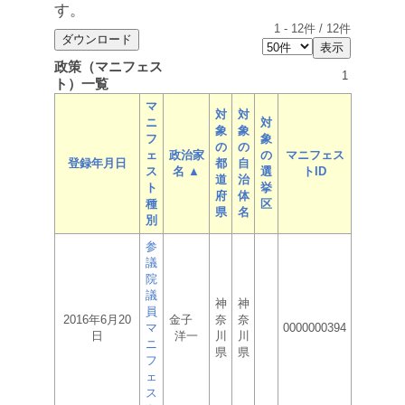
す。
1
-
12
件 /
12
件
政策（マニフェス
1
ト）一覧
マ
対
対
ニ
対
象
象
フ
象
の
の
ェ
政治家
の
マニフェス
登録年月日
都
自
ス
名 ▲
選
トID
道
治
ト
挙
府
体
種
区
県
名
別
参
議
院
議
神
神
員
2016年6月20
金子
奈
奈
マ
0000000394
日
洋一
川
川
ニ
県
県
フ
ェ
ス