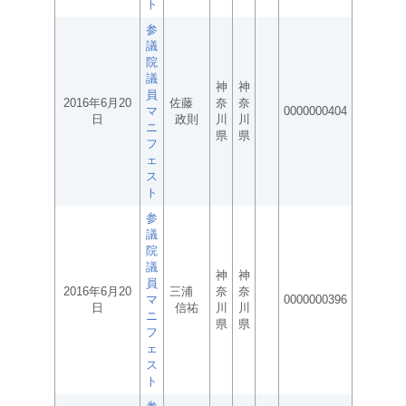
ト
参
議
院
議
神
神
員
2016年6月20
佐藤
奈
奈
マ
0000000404
日
政則
川
川
ニ
県
県
フ
ェ
ス
ト
参
議
院
議
神
神
員
2016年6月20
三浦
奈
奈
マ
0000000396
日
信祐
川
川
ニ
県
県
フ
ェ
ス
ト