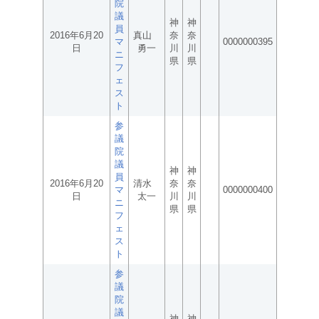
院
議
神
神
員
2016年6月20
真山
奈
奈
マ
0000000395
日
勇一
川
川
ニ
県
県
フ
ェ
ス
ト
参
議
院
議
神
神
員
2016年6月20
清水
奈
奈
マ
0000000400
日
太一
川
川
ニ
県
県
フ
ェ
ス
ト
参
議
院
議
神
神