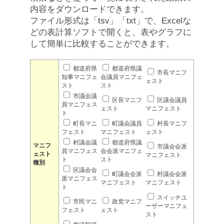
内容をダウンロードできます。
ファイル形式は「tsv」「txt」で、Excelな
どの表計算ソフトで開くと、表やグラフに
して簡単に比較することができます。
都道府県
都道府県議
市長マニフ
知事マニフェ
会議員マニフェ
ェスト
スト
スト
市議会議
区長マニフ
区議会議員
員マニフェス
ェスト
マニフェスト
ト
町長マニ
町議会議員
村長マニフ
フェスト
マニフェスト
ェスト
村議会議
都道府県議
マニフ
市議会会派
員マニフェス
会会派マニフェ
ェスト
マニフェスト
ト
スト
種別
区議会会
町議会会派
村議会会派
派マニフェス
マニフェスト
マニフェスト
ト
スイッチユ
市民マニ
政党マニフ
ーザーマニフェ
フェスト
ェスト
スト