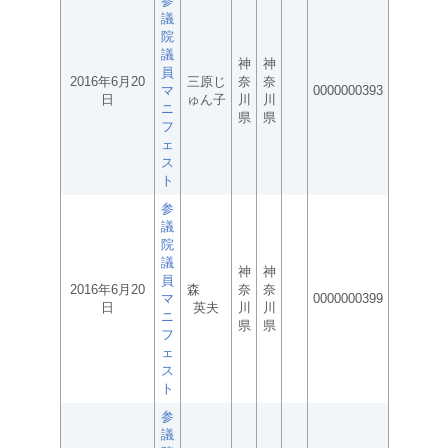
参
議
院
議
神
神
員
2016年6月20
三原じ
奈
奈
マ
0000000393
日
ゅん子
川
川
ニ
県
県
フ
ェ
ス
ト
参
議
院
議
神
神
員
2016年6月20
森
奈
奈
マ
0000000399
日
英夫
川
川
ニ
県
県
フ
ェ
ス
ト
参
議