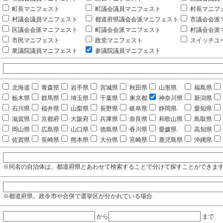
町長マニフェスト
町議会議員マニフェスト
村長マニフ
村議会議員マニフェスト
都道府県議会会派マニフェスト
市議会会派
区議会会派マニフェスト
町議会会派マニフェスト
村議会会派
市民マニフェスト
政党マニフェスト
スイッチユ
衆議院議員マニフェスト
参議院議員マニフェスト
北海道
青森県
岩手県
宮城県
秋田県
山形県
福島県
栃木県
群馬県
埼玉県
千葉県
東京都
神奈川県
新潟県
石川県
福井県
山梨県
長野県
岐阜県
静岡県
愛知県
滋賀県
京都府
大阪府
兵庫県
奈良県
和歌山県
鳥取県
岡山県
広島県
山口県
徳島県
香川県
愛媛県
高知県
佐賀県
長崎県
熊本県
大分県
宮崎県
鹿児島県
沖縄県
※同名の自治体は、都道府県とあわせて検索することで分けて探すことができま
※都道府県、政令市や合併で選挙区が分かれている場合
から
まで