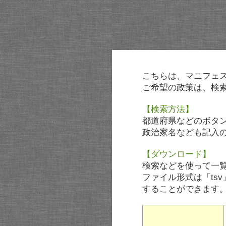
こちらは、マニフェ
ご希望の政策は、検
【検索方法】
都道府県などのボタ
政治家名なども記入
【ダウンロード】
検索などを使って一
ファイル形式は「tsv
することができます