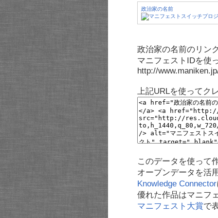
政治家の名前
政治家の名前のリンク
マニフェストIDを使
http://www.maniken.j
上記URLを使ってク
このデータを使って
オープンデータを活
Knowledge Connector
優れた作品はマニフ
マニフェスト大賞
で