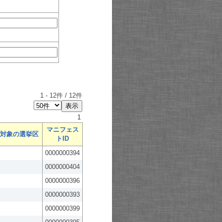
1
-
12
件 /
12
件
1
マニフェス
対象の選挙区
トID
0000000394
0000000404
0000000396
0000000393
0000000399