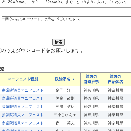
※「20xx/xx/xx」 から 「20xx/xx/xx」まで というように入力してください。
※関心のあるキーワード、政策をご記入ください。
覧のうえダウンロードをお願いします。
覧
対象の
対象の
マニフェスト種別
政治家名 ▲
都道府県
自治体名
参議院議員マニフェスト
金子 洋一
神奈川県
神奈川県
参議院議員マニフェスト
佐藤 政則
神奈川県
神奈川県
参議院議員マニフェスト
三浦 信祐
神奈川県
神奈川県
参議院議員マニフェスト
三原じゅん子
神奈川県
神奈川県
参議院議員マニフェスト
森 英夫
神奈川県
神奈川県