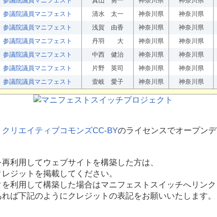
参議院議員マニフェスト
真山 勇一
神奈川県
神奈川県
参議院議員マニフェスト
清水 太一
神奈川県
神奈川県
参議院議員マニフェスト
浅賀 由香
神奈川県
神奈川県
参議院議員マニフェスト
丹羽 大
神奈川県
神奈川県
参議院議員マニフェスト
中西 健治
神奈川県
神奈川県
参議院議員マニフェスト
片野 英司
神奈川県
神奈川県
参議院議員マニフェスト
壹岐 愛子
神奈川県
神奈川県
、
クリエイティブコモンズCC-BY
のライセンスでオープンデ
を再利用してウェブサイトを構築した方は、
クレジットを掲載してください。
タを利用して構築した場合はマニフェストスイッチへリンク
あれば下記のようにクレジットの表記をお願いいたします。