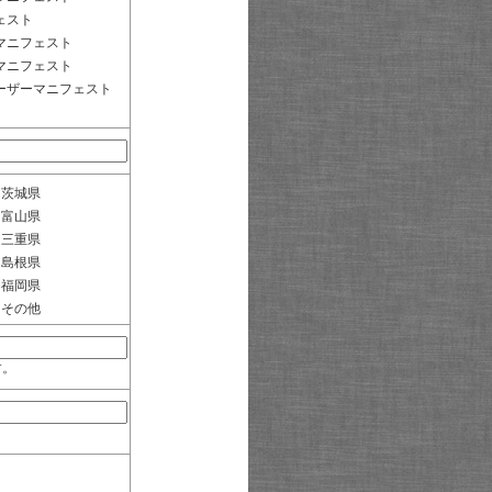
ェスト
マニフェスト
マニフェスト
ーザーマニフェスト
茨城県
富山県
三重県
島根県
福岡県
その他
す。