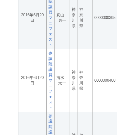
院
議
神
神
員
2016年6月20
真山
奈
奈
マ
0000000395
日
勇一
川
川
ニ
県
県
フ
ェ
ス
ト
参
議
院
議
神
神
員
2016年6月20
清水
奈
奈
マ
0000000400
日
太一
川
川
ニ
県
県
フ
ェ
ス
ト
参
議
院
議
神
神