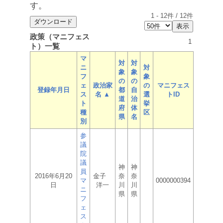
す。
1
-
12
件 /
12
件
政策（マニフェス
1
ト）一覧
マ
対
対
ニ
対
象
象
フ
象
の
の
ェ
政治家
の
マニフェス
登録年月日
都
自
ス
名 ▲
選
トID
道
治
ト
挙
府
体
種
区
県
名
別
参
議
院
議
神
神
員
2016年6月20
金子
奈
奈
マ
0000000394
日
洋一
川
川
ニ
県
県
フ
ェ
ス