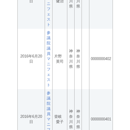
日
健治
川
川
ニ
県
県
フ
ェ
ス
ト
参
議
院
議
神
神
員
2016年6月20
片野
奈
奈
マ
0000000402
日
英司
川
川
ニ
県
県
フ
ェ
ス
ト
参
議
院
議
神
神
員
2016年6月20
壹岐
奈
奈
マ
0000000401
日
愛子
川
川
ニ
県
県
フ