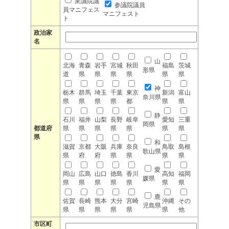
衆議院議
参議院議員
員マニフェス
マニフェスト
ト
政治家
名
山
北海
青森
岩手
宮城
秋田
福島
茨城
形県
道
県
県
県
県
県
県
神
栃木
群馬
埼玉
千葉
東京
新潟
富山
奈川県
県
県
県
県
都
県
県
静
石川
福井
山梨
長野
岐阜
愛知
三重
岡県
都道府
県
県
県
県
県
県
県
県
和
滋賀
京都
大阪
兵庫
奈良
鳥取
島根
歌山県
県
府
府
県
県
県
県
愛
岡山
広島
山口
徳島
香川
高知
福岡
媛県
県
県
県
県
県
県
県
鹿
佐賀
長崎
熊本
大分
宮崎
沖縄
その
児島県
県
県
県
県
県
県
他
市区町