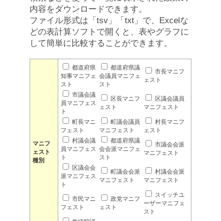
内容をダウンロードできます。
ファイル形式は「tsv」「txt」で、Excelな
どの表計算ソフトで開くと、表やグラフに
して簡単に比較することができます。
都道府県
都道府県議
市長マニフ
知事マニフェ
会議員マニフェ
ェスト
スト
スト
市議会議
区長マニフ
区議会議員
員マニフェス
ェスト
マニフェスト
ト
町長マニ
町議会議員
村長マニフ
フェスト
マニフェスト
ェスト
村議会議
都道府県議
マニフ
市議会会派
員マニフェス
会会派マニフェ
ェスト
マニフェスト
ト
スト
種別
区議会会
町議会会派
村議会会派
派マニフェス
マニフェスト
マニフェスト
ト
スイッチユ
市民マニ
政党マニフ
ーザーマニフェ
フェスト
ェスト
スト