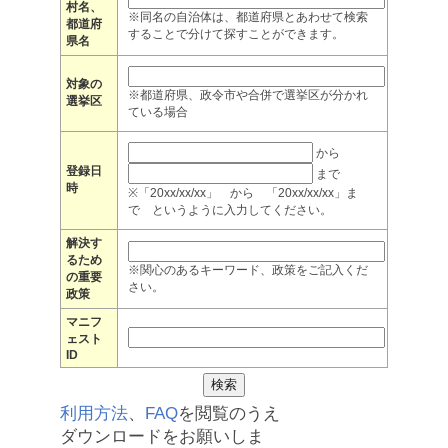
村名、
※同名の自治体は、都道府県とあわせて検索
都道府
することで分けて探すことができます。
県名
対象の
※都道府県、政令市や合併で選挙区が分かれ
選挙区
ている場合
から
登録日
まで
時
※「20xx/xx/xx」 から 「20xx/xx/xx」ま
で というように入力してください。
解決す
るため
※関心のあるキーワード、政策をご記入くだ
の重要
さい。
政策
マニフ
ェスト
ID
利用方法
、
FAQ
を閲覧のうえ
ダウンロードをお願いしま