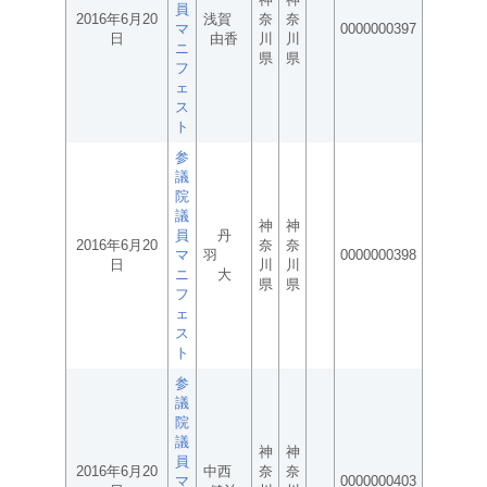
員
2016年6月20
浅賀
奈
奈
マ
0000000397
日
由香
川
川
ニ
県
県
フ
ェ
ス
ト
参
議
院
議
神
神
員
丹
2016年6月20
奈
奈
マ
羽
0000000398
日
川
川
ニ
大
県
県
フ
ェ
ス
ト
参
議
院
議
神
神
員
2016年6月20
中西
奈
奈
マ
0000000403