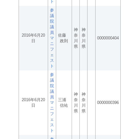
ト
参
議
院
議
神
神
員
2016年6月20
佐藤
奈
奈
マ
0000000404
日
政則
川
川
ニ
県
県
フ
ェ
ス
ト
参
議
院
議
神
神
員
2016年6月20
三浦
奈
奈
マ
0000000396
日
信祐
川
川
ニ
県
県
フ
ェ
ス
ト