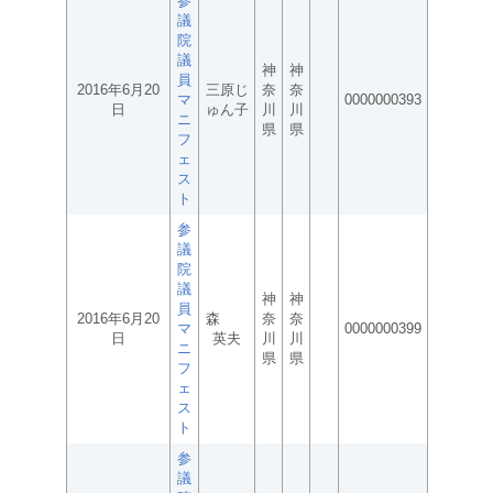
参
議
院
議
神
神
員
2016年6月20
三原じ
奈
奈
マ
0000000393
日
ゅん子
川
川
ニ
県
県
フ
ェ
ス
ト
参
議
院
議
神
神
員
2016年6月20
森
奈
奈
マ
0000000399
日
英夫
川
川
ニ
県
県
フ
ェ
ス
ト
参
議