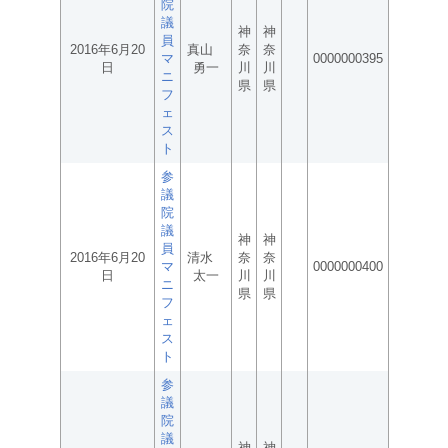
院
議
神
神
員
2016年6月20
真山
奈
奈
マ
0000000395
日
勇一
川
川
ニ
県
県
フ
ェ
ス
ト
参
議
院
議
神
神
員
2016年6月20
清水
奈
奈
マ
0000000400
日
太一
川
川
ニ
県
県
フ
ェ
ス
ト
参
議
院
議
神
神