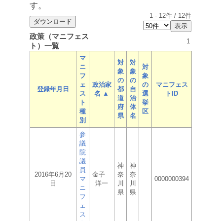
す。
1
-
12
件 /
12
件
政策（マニフェス
1
ト）一覧
マ
対
対
ニ
対
象
象
フ
象
の
の
ェ
政治家
の
マニフェス
登録年月日
都
自
ス
名 ▲
選
トID
道
治
ト
挙
府
体
種
区
県
名
別
参
議
院
議
神
神
員
2016年6月20
金子
奈
奈
マ
0000000394
日
洋一
川
川
ニ
県
県
フ
ェ
ス