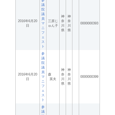
参
議
院
議
神
神
員
2016年6月20
三原じ
奈
奈
マ
0000000393
日
ゅん子
川
川
ニ
県
県
フ
ェ
ス
ト
参
議
院
議
神
神
員
2016年6月20
森
奈
奈
マ
0000000399
日
英夫
川
川
ニ
県
県
フ
ェ
ス
ト
参
議