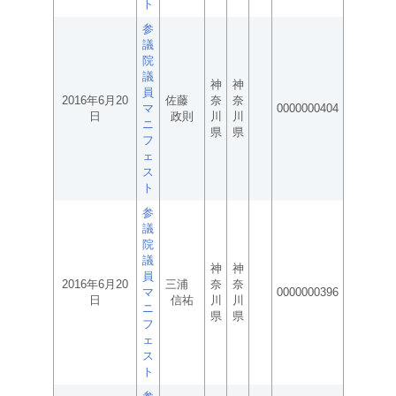
ト
参
議
院
議
神
神
員
2016年6月20
佐藤
奈
奈
マ
0000000404
日
政則
川
川
ニ
県
県
フ
ェ
ス
ト
参
議
院
議
神
神
員
2016年6月20
三浦
奈
奈
マ
0000000396
日
信祐
川
川
ニ
県
県
フ
ェ
ス
ト