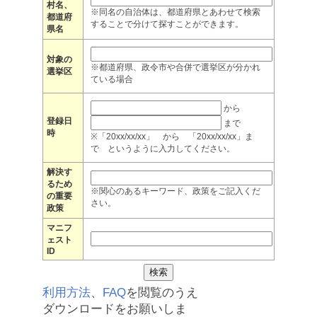
村名、
※同名の自治体は、都道府県とあわせて検索
都道府
することで分けて探すことができます。
県名
対象の
※都道府県、政令市や合併で選挙区が分かれ
選挙区
ている場合
から
登録日
まで
時
※「20xx/xx/xx」 から 「20xx/xx/xx」ま
で というように入力してください。
解決す
るため
※関心のあるキーワード、政策をご記入くだ
の重要
さい。
政策
マニフ
ェスト
ID
利用方法
、
FAQ
を閲覧のうえ
ダウンロードをお願いしま