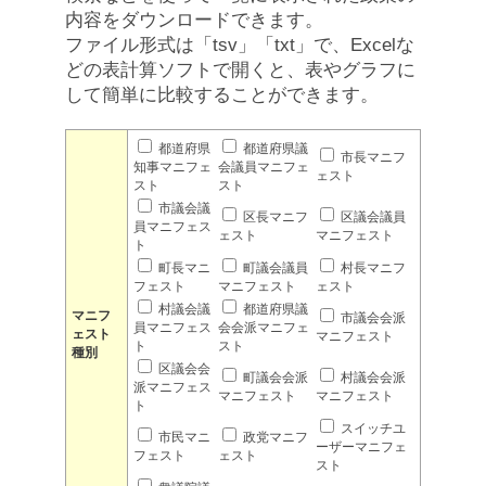
内容をダウンロードできます。
ファイル形式は「tsv」「txt」で、Excelな
どの表計算ソフトで開くと、表やグラフに
して簡単に比較することができます。
都道府県
都道府県議
市長マニフ
知事マニフェ
会議員マニフェ
ェスト
スト
スト
市議会議
区長マニフ
区議会議員
員マニフェス
ェスト
マニフェスト
ト
町長マニ
町議会議員
村長マニフ
フェスト
マニフェスト
ェスト
村議会議
都道府県議
マニフ
市議会会派
員マニフェス
会会派マニフェ
ェスト
マニフェスト
ト
スト
種別
区議会会
町議会会派
村議会会派
派マニフェス
マニフェスト
マニフェスト
ト
スイッチユ
市民マニ
政党マニフ
ーザーマニフェ
フェスト
ェスト
スト