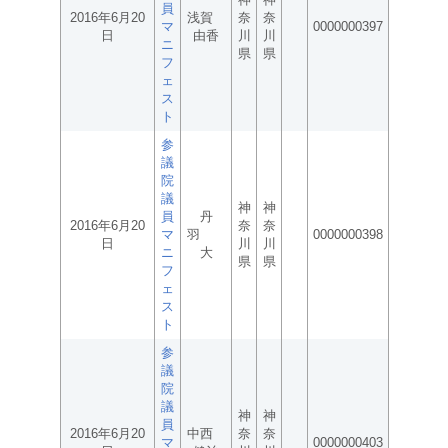
員
2016年6月20
浅賀
奈
奈
マ
0000000397
日
由香
川
川
ニ
県
県
フ
ェ
ス
ト
参
議
院
議
神
神
員
丹
2016年6月20
奈
奈
マ
羽
0000000398
日
川
川
ニ
大
県
県
フ
ェ
ス
ト
参
議
院
議
神
神
員
2016年6月20
中西
奈
奈
マ
0000000403