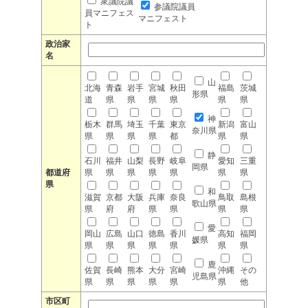
衆議院議
参議院議員
員マニフェス
マニフェスト
ト
政治家
名
山
北海
青森
岩手
宮城
秋田
福島
茨城
形県
道
県
県
県
県
県
県
神
栃木
群馬
埼玉
千葉
東京
新潟
富山
奈川県
県
県
県
県
都
県
県
静
石川
福井
山梨
長野
岐阜
愛知
三重
岡県
都道府
県
県
県
県
県
県
県
県
和
滋賀
京都
大阪
兵庫
奈良
鳥取
島根
歌山県
県
府
府
県
県
県
県
愛
岡山
広島
山口
徳島
香川
高知
福岡
媛県
県
県
県
県
県
県
県
鹿
佐賀
長崎
熊本
大分
宮崎
沖縄
その
児島県
県
県
県
県
県
県
他
市区町