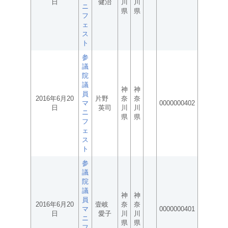
日
健治
川
川
ニ
県
県
フ
ェ
ス
ト
参
議
院
議
神
神
員
2016年6月20
片野
奈
奈
マ
0000000402
日
英司
川
川
ニ
県
県
フ
ェ
ス
ト
参
議
院
議
神
神
員
2016年6月20
壹岐
奈
奈
マ
0000000401
日
愛子
川
川
ニ
県
県
フ