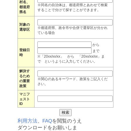
村名、
※同名の自治体は、都道府県とあわせて検索
都道府
することで分けて探すことができます。
県名
対象の
※都道府県、政令市や合併で選挙区が分かれ
選挙区
ている場合
から
登録日
まで
時
※「20xx/xx/xx」 から 「20xx/xx/xx」ま
で というように入力してください。
解決す
るため
※関心のあるキーワード、政策をご記入くだ
の重要
さい。
政策
マニフ
ェスト
ID
利用方法
、
FAQ
を閲覧のうえ
ダウンロードをお願いしま