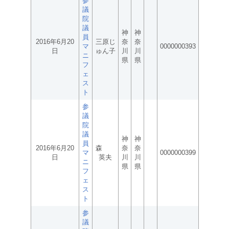
参
議
院
議
神
神
員
2016年6月20
三原じ
奈
奈
マ
0000000393
日
ゅん子
川
川
ニ
県
県
フ
ェ
ス
ト
参
議
院
議
神
神
員
2016年6月20
森
奈
奈
マ
0000000399
日
英夫
川
川
ニ
県
県
フ
ェ
ス
ト
参
議