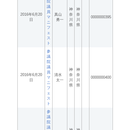
院
議
神
神
員
2016年6月20
真山
奈
奈
マ
0000000395
日
勇一
川
川
ニ
県
県
フ
ェ
ス
ト
参
議
院
議
神
神
員
2016年6月20
清水
奈
奈
マ
0000000400
日
太一
川
川
ニ
県
県
フ
ェ
ス
ト
参
議
院
議
神
神