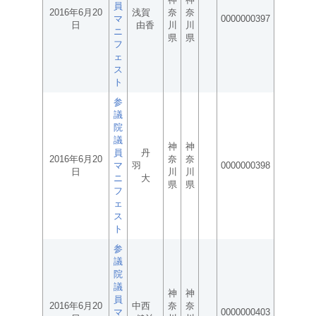
員
2016年6月20
浅賀
奈
奈
マ
0000000397
日
由香
川
川
ニ
県
県
フ
ェ
ス
ト
参
議
院
議
神
神
員
丹
2016年6月20
奈
奈
マ
羽
0000000398
日
川
川
ニ
大
県
県
フ
ェ
ス
ト
参
議
院
議
神
神
員
2016年6月20
中西
奈
奈
マ
0000000403