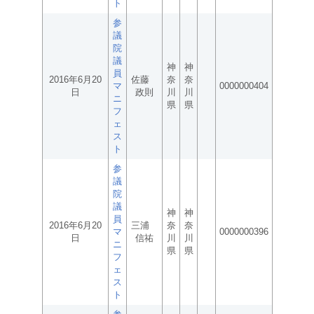
ト
参
議
院
議
神
神
員
2016年6月20
佐藤
奈
奈
マ
0000000404
日
政則
川
川
ニ
県
県
フ
ェ
ス
ト
参
議
院
議
神
神
員
2016年6月20
三浦
奈
奈
マ
0000000396
日
信祐
川
川
ニ
県
県
フ
ェ
ス
ト