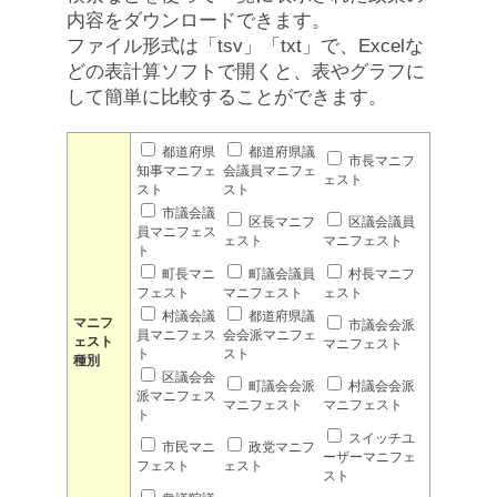
内容をダウンロードできます。
ファイル形式は「tsv」「txt」で、Excelな
どの表計算ソフトで開くと、表やグラフに
して簡単に比較することができます。
都道府県
都道府県議
市長マニフ
知事マニフェ
会議員マニフェ
ェスト
スト
スト
市議会議
区長マニフ
区議会議員
員マニフェス
ェスト
マニフェスト
ト
町長マニ
町議会議員
村長マニフ
フェスト
マニフェスト
ェスト
村議会議
都道府県議
マニフ
市議会会派
員マニフェス
会会派マニフェ
ェスト
マニフェスト
ト
スト
種別
区議会会
町議会会派
村議会会派
派マニフェス
マニフェスト
マニフェスト
ト
スイッチユ
市民マニ
政党マニフ
ーザーマニフェ
フェスト
ェスト
スト