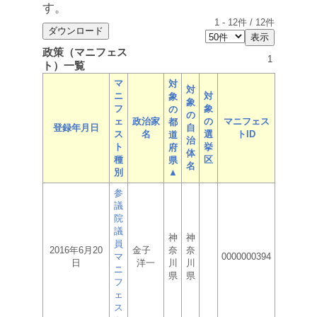
す。
1
-
12
件 /
12
件
政策（マニフェス
1
ト）一覧
マ
対
対
ニ
対
象
象
フ
象
の
の
ェ
政治家
の
マニフェス
都
登録年月日
自
ス
名
選
トID
道
治
ト
挙
府
体
種
区
県
名
別
▲
参
議
院
議
神
神
員
2016年6月20
金子
奈
奈
マ
0000000394
日
洋一
川
川
ニ
県
県
フ
ェ
ス