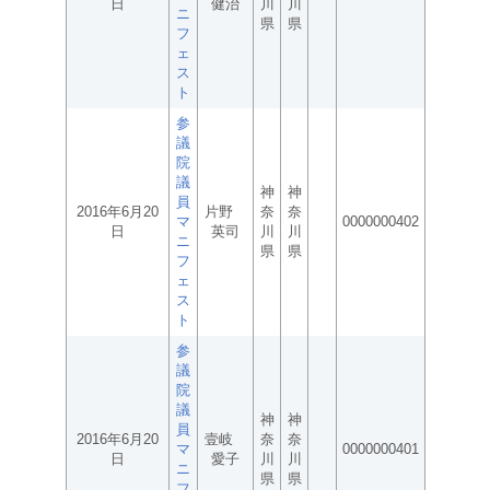
日
健治
川
川
ニ
県
県
フ
ェ
ス
ト
参
議
院
議
神
神
員
2016年6月20
片野
奈
奈
マ
0000000402
日
英司
川
川
ニ
県
県
フ
ェ
ス
ト
参
議
院
議
神
神
員
2016年6月20
壹岐
奈
奈
マ
0000000401
日
愛子
川
川
ニ
県
県
フ