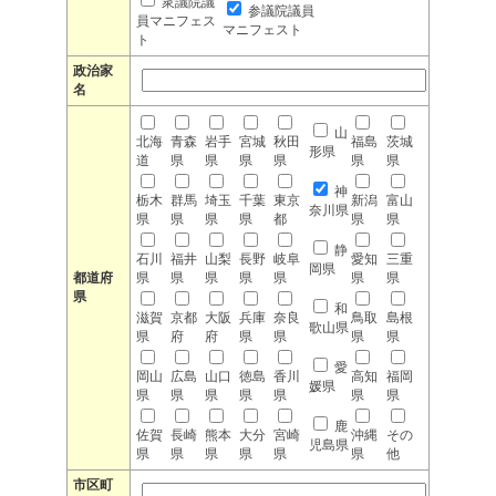
衆議院議
参議院議員
員マニフェス
マニフェスト
ト
政治家
名
山
北海
青森
岩手
宮城
秋田
福島
茨城
形県
道
県
県
県
県
県
県
神
栃木
群馬
埼玉
千葉
東京
新潟
富山
奈川県
県
県
県
県
都
県
県
静
石川
福井
山梨
長野
岐阜
愛知
三重
岡県
都道府
県
県
県
県
県
県
県
県
和
滋賀
京都
大阪
兵庫
奈良
鳥取
島根
歌山県
県
府
府
県
県
県
県
愛
岡山
広島
山口
徳島
香川
高知
福岡
媛県
県
県
県
県
県
県
県
鹿
佐賀
長崎
熊本
大分
宮崎
沖縄
その
児島県
県
県
県
県
県
県
他
市区町