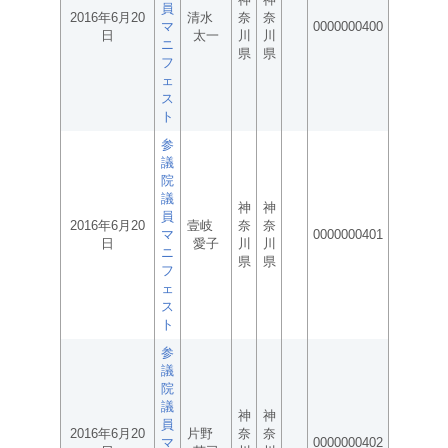
員
2016年6月20
清水
奈
奈
マ
0000000400
日
太一
川
川
ニ
県
県
フ
ェ
ス
ト
参
議
院
議
神
神
員
2016年6月20
壹岐
奈
奈
マ
0000000401
日
愛子
川
川
ニ
県
県
フ
ェ
ス
ト
参
議
院
議
神
神
員
2016年6月20
片野
奈
奈
マ
0000000402