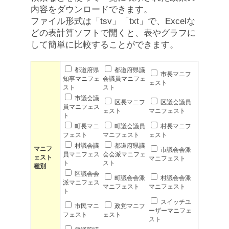
内容をダウンロードできます。
ファイル形式は「tsv」「txt」で、Excelな
どの表計算ソフトで開くと、表やグラフに
して簡単に比較することができます。
都道府県
都道府県議
市長マニフ
知事マニフェ
会議員マニフェ
ェスト
スト
スト
市議会議
区長マニフ
区議会議員
員マニフェス
ェスト
マニフェスト
ト
町長マニ
町議会議員
村長マニフ
フェスト
マニフェスト
ェスト
村議会議
都道府県議
マニフ
市議会会派
員マニフェス
会会派マニフェ
ェスト
マニフェスト
ト
スト
種別
区議会会
町議会会派
村議会会派
派マニフェス
マニフェスト
マニフェスト
ト
スイッチユ
市民マニ
政党マニフ
ーザーマニフェ
フェスト
ェスト
スト