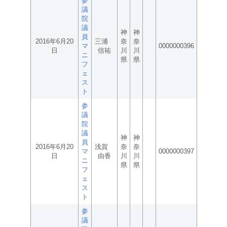
参
議
院
議
神
神
員
2016年6月20
三浦
奈
奈
マ
0000000396
日
信祐
川
川
ニ
県
県
フ
ェ
ス
ト
参
議
院
議
神
神
員
2016年6月20
浅賀
奈
奈
マ
0000000397
日
由香
川
川
ニ
県
県
フ
ェ
ス
ト
参
議