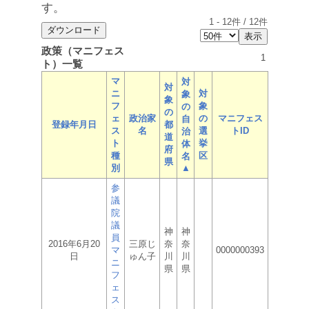
す。
1
-
12
件 /
12
件
政策（マニフェス
1
ト）一覧
マ
対
対
ニ
対
象
象
フ
象
の
の
ェ
政治家
の
マニフェス
自
登録年月日
都
ス
名
選
トID
治
道
ト
挙
体
府
種
区
名
県
別
▲
参
議
院
議
神
神
員
2016年6月20
三原じ
奈
奈
マ
0000000393
日
ゅん子
川
川
ニ
県
県
フ
ェ
ス