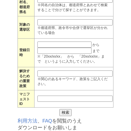
村名、
※同名の自治体は、都道府県とあわせて検索
都道府
することで分けて探すことができます。
県名
対象の
※都道府県、政令市や合併で選挙区が分かれ
選挙区
ている場合
から
登録日
まで
時
※「20xx/xx/xx」 から 「20xx/xx/xx」ま
で というように入力してください。
解決す
るため
※関心のあるキーワード、政策をご記入くだ
の重要
さい。
政策
マニフ
ェスト
ID
利用方法
、
FAQ
を閲覧のうえ
ダウンロードをお願いしま