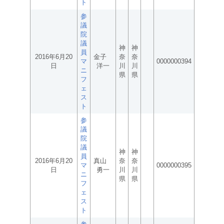
ト
参
議
院
議
神
神
員
2016年6月20
金子
奈
奈
マ
0000000394
日
洋一
川
川
ニ
県
県
フ
ェ
ス
ト
参
議
院
議
神
神
員
2016年6月20
真山
奈
奈
マ
0000000395
日
勇一
川
川
ニ
県
県
フ
ェ
ス
ト