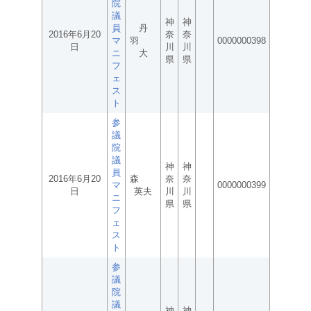
院
議
神
神
員
丹
2016年6月20
奈
奈
マ
羽
0000000398
日
川
川
ニ
大
県
県
フ
ェ
ス
ト
参
議
院
議
神
神
員
2016年6月20
森
奈
奈
マ
0000000399
日
英夫
川
川
ニ
県
県
フ
ェ
ス
ト
参
議
院
議
神
神