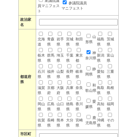
衆議院議
参議院議員
員マニフェス
マニフェスト
ト
政治家
名
山
北海
青森
岩手
宮城
秋田
福島
茨城
形県
道
県
県
県
県
県
県
神
栃木
群馬
埼玉
千葉
東京
新潟
富山
奈川県
県
県
県
県
都
県
県
静
石川
福井
山梨
長野
岐阜
愛知
三重
岡県
都道府
県
県
県
県
県
県
県
県
和
滋賀
京都
大阪
兵庫
奈良
鳥取
島根
歌山県
県
府
府
県
県
県
県
愛
岡山
広島
山口
徳島
香川
高知
福岡
媛県
県
県
県
県
県
県
県
鹿
佐賀
長崎
熊本
大分
宮崎
沖縄
その
児島県
県
県
県
県
県
県
他
市区町