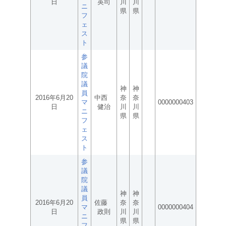
日
英司
川
川
ニ
県
県
フ
ェ
ス
ト
参
議
院
議
神
神
員
2016年6月20
中西
奈
奈
マ
0000000403
日
健治
川
川
ニ
県
県
フ
ェ
ス
ト
参
議
院
議
神
神
員
2016年6月20
佐藤
奈
奈
マ
0000000404
日
政則
川
川
ニ
県
県
フ