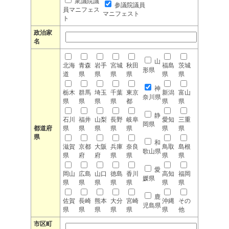
衆議院議
参議院議員
員マニフェス
マニフェスト
ト
政治家
名
山
北海
青森
岩手
宮城
秋田
福島
茨城
形県
道
県
県
県
県
県
県
神
栃木
群馬
埼玉
千葉
東京
新潟
富山
奈川県
県
県
県
県
都
県
県
静
石川
福井
山梨
長野
岐阜
愛知
三重
岡県
都道府
県
県
県
県
県
県
県
県
和
滋賀
京都
大阪
兵庫
奈良
鳥取
島根
歌山県
県
府
府
県
県
県
県
愛
岡山
広島
山口
徳島
香川
高知
福岡
媛県
県
県
県
県
県
県
県
鹿
佐賀
長崎
熊本
大分
宮崎
沖縄
その
児島県
県
県
県
県
県
県
他
市区町