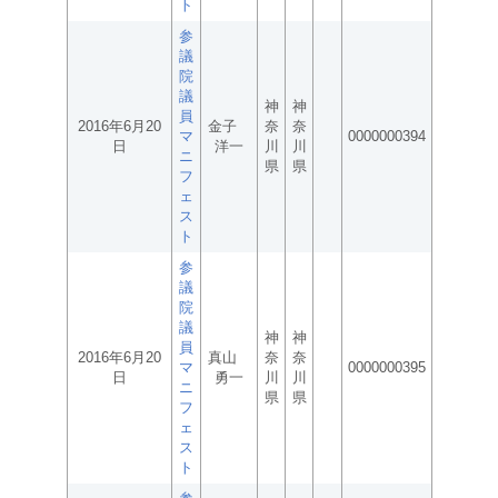
ト
参
議
院
議
神
神
員
2016年6月20
金子
奈
奈
マ
0000000394
日
洋一
川
川
ニ
県
県
フ
ェ
ス
ト
参
議
院
議
神
神
員
2016年6月20
真山
奈
奈
マ
0000000395
日
勇一
川
川
ニ
県
県
フ
ェ
ス
ト