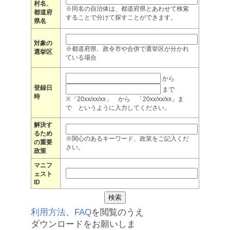
村名、
※同名の自治体は、都道府県とあわせて検索
都道府
することで分けて探すことができます。
県名
対象の
※都道府県、政令市や合併で選挙区が分かれ
選挙区
ている場合
から
登録日
まで
時
※「20xx/xx/xx」 から 「20xx/xx/xx」ま
で というように入力してください。
解決す
るため
※関心のあるキーワード、政策をご記入くだ
の重要
さい。
政策
マニフ
ェスト
ID
利用方法
、
FAQ
を閲覧のうえ
ダウンロードをお願いしま