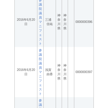
参
議
院
議
神
神
員
2016年6月20
三浦
奈
奈
マ
0000000396
日
信祐
川
川
ニ
県
県
フ
ェ
ス
ト
参
議
院
議
神
神
員
2016年6月20
浅賀
奈
奈
マ
0000000397
日
由香
川
川
ニ
県
県
フ
ェ
ス
ト
参
議