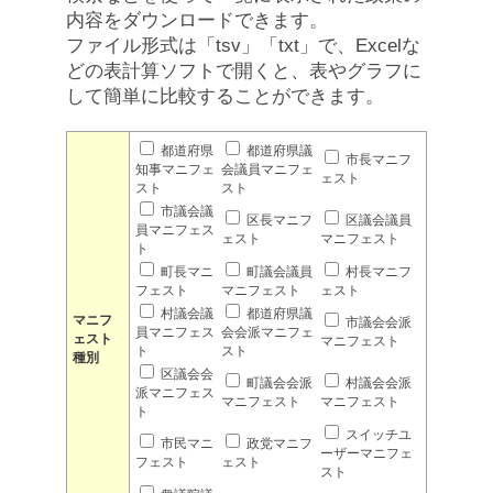
内容をダウンロードできます。
ファイル形式は「tsv」「txt」で、Excelな
どの表計算ソフトで開くと、表やグラフに
して簡単に比較することができます。
都道府県
都道府県議
市長マニフ
知事マニフェ
会議員マニフェ
ェスト
スト
スト
市議会議
区長マニフ
区議会議員
員マニフェス
ェスト
マニフェスト
ト
町長マニ
町議会議員
村長マニフ
フェスト
マニフェスト
ェスト
村議会議
都道府県議
マニフ
市議会会派
員マニフェス
会会派マニフェ
ェスト
マニフェスト
ト
スト
種別
区議会会
町議会会派
村議会会派
派マニフェス
マニフェスト
マニフェスト
ト
スイッチユ
市民マニ
政党マニフ
ーザーマニフェ
フェスト
ェスト
スト