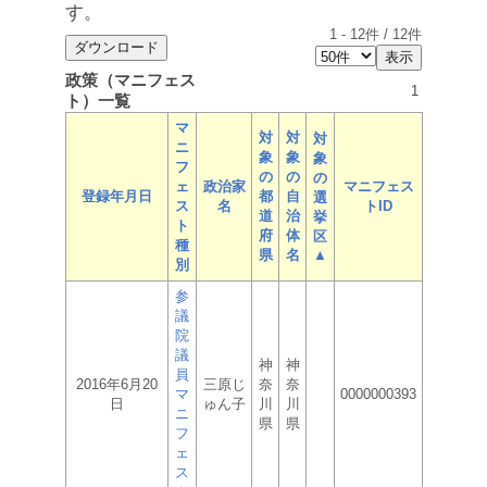
す。
1
-
12
件 /
12
件
政策（マニフェス
1
ト）一覧
マ
対
対
対
ニ
象
象
象
フ
の
の
の
ェ
政治家
マニフェス
登録年月日
都
自
選
ス
名
トID
道
治
挙
ト
府
体
区
種
県
名
▲
別
参
議
院
議
神
神
員
2016年6月20
三原じ
奈
奈
マ
0000000393
日
ゅん子
川
川
ニ
県
県
フ
ェ
ス