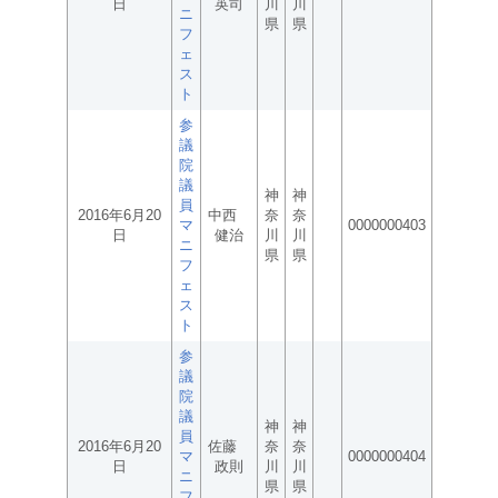
日
英司
川
川
ニ
県
県
フ
ェ
ス
ト
参
議
院
議
神
神
員
2016年6月20
中西
奈
奈
マ
0000000403
日
健治
川
川
ニ
県
県
フ
ェ
ス
ト
参
議
院
議
神
神
員
2016年6月20
佐藤
奈
奈
マ
0000000404
日
政則
川
川
ニ
県
県
フ