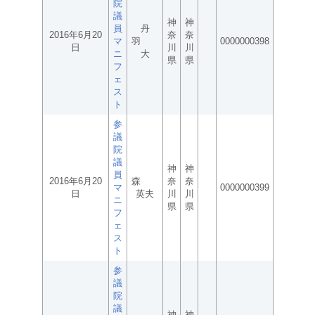
院
議
神
神
員
丹
2016年6月20
奈
奈
マ
羽
0000000398
日
川
川
ニ
大
県
県
フ
ェ
ス
ト
参
議
院
議
神
神
員
2016年6月20
森
奈
奈
マ
0000000399
日
英夫
川
川
ニ
県
県
フ
ェ
ス
ト
参
議
院
議
神
神