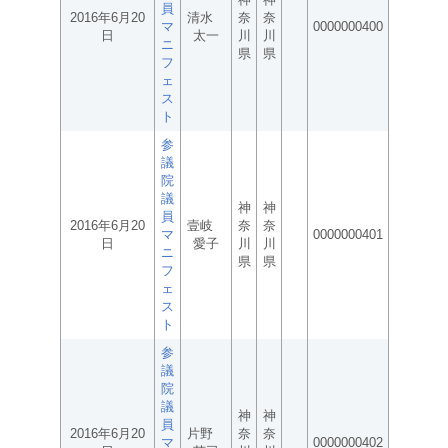
員
2016年6月20
清水
奈
奈
マ
0000000400
日
太一
川
川
ニ
県
県
フ
ェ
ス
ト
参
議
院
議
神
神
員
2016年6月20
壹岐
奈
奈
マ
0000000401
日
愛子
川
川
ニ
県
県
フ
ェ
ス
ト
参
議
院
議
神
神
員
2016年6月20
片野
奈
奈
マ
0000000402