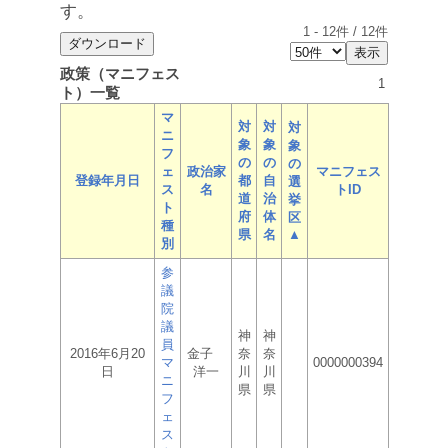
す。
1
-
12
件 /
12
件
政策（マニフェス
1
ト）一覧
マ
対
対
対
ニ
象
象
象
フ
の
の
の
ェ
政治家
マニフェス
登録年月日
都
自
選
ス
名
トID
道
治
挙
ト
府
体
区
種
県
名
▲
別
参
議
院
議
神
神
員
2016年6月20
金子
奈
奈
マ
0000000394
日
洋一
川
川
ニ
県
県
フ
ェ
ス