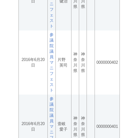
日
健治
川
川
ニ
県
県
フ
ェ
ス
ト
参
議
院
議
神
神
員
2016年6月20
片野
奈
奈
マ
0000000402
日
英司
川
川
ニ
県
県
フ
ェ
ス
ト
参
議
院
議
神
神
員
2016年6月20
壹岐
奈
奈
マ
0000000401
日
愛子
川
川
ニ
県
県
フ