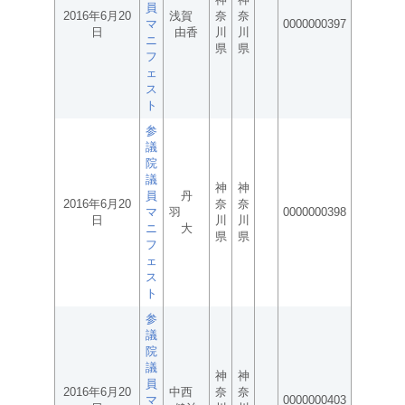
員
2016年6月20
浅賀
奈
奈
マ
0000000397
日
由香
川
川
ニ
県
県
フ
ェ
ス
ト
参
議
院
議
神
神
員
丹
2016年6月20
奈
奈
マ
羽
0000000398
日
川
川
ニ
大
県
県
フ
ェ
ス
ト
参
議
院
議
神
神
員
2016年6月20
中西
奈
奈
マ
0000000403