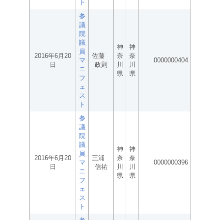
ト
参
議
院
議
神
神
員
2016年6月20
佐藤
奈
奈
マ
0000000404
日
政則
川
川
ニ
県
県
フ
ェ
ス
ト
参
議
院
議
神
神
員
2016年6月20
三浦
奈
奈
マ
0000000396
日
信祐
川
川
ニ
県
県
フ
ェ
ス
ト