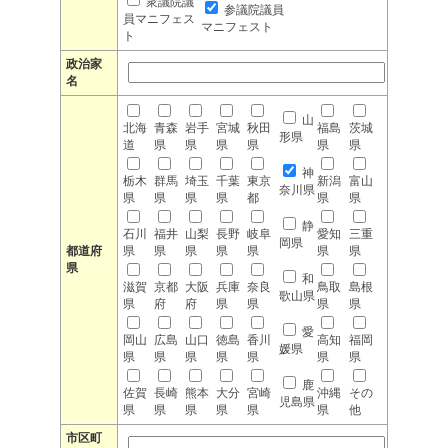
衆議院議
参議院議員
員マニフェス
マニフェスト
ト
政治家
名
山
北海
青森
岩手
宮城
秋田
福島
茨城
形県
道
県
県
県
県
県
県
神
栃木
群馬
埼玉
千葉
東京
新潟
富山
奈川県
県
県
県
県
都
県
県
静
石川
福井
山梨
長野
岐阜
愛知
三重
岡県
都道府
県
県
県
県
県
県
県
県
和
滋賀
京都
大阪
兵庫
奈良
鳥取
島根
歌山県
県
府
府
県
県
県
県
愛
岡山
広島
山口
徳島
香川
高知
福岡
媛県
県
県
県
県
県
県
県
鹿
佐賀
長崎
熊本
大分
宮崎
沖縄
その
児島県
県
県
県
県
県
県
他
市区町