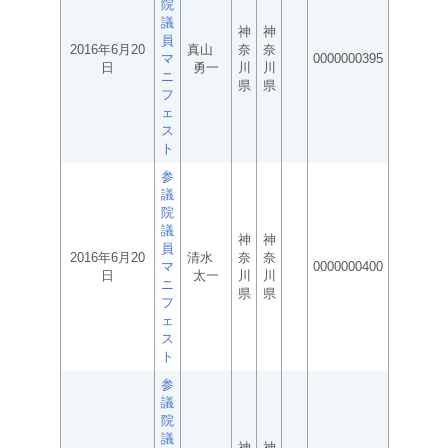
院
議
神
神
員
2016年6月20
真山
奈
奈
マ
0000000395
日
勇一
川
川
ニ
県
県
フ
ェ
ス
ト
参
議
院
議
神
神
員
2016年6月20
清水
奈
奈
マ
0000000400
日
太一
川
川
ニ
県
県
フ
ェ
ス
ト
参
議
院
議
神
神