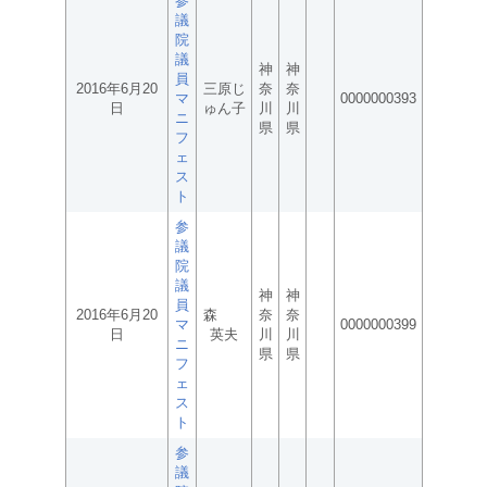
参
議
院
議
神
神
員
2016年6月20
三原じ
奈
奈
マ
0000000393
日
ゅん子
川
川
ニ
県
県
フ
ェ
ス
ト
参
議
院
議
神
神
員
2016年6月20
森
奈
奈
マ
0000000399
日
英夫
川
川
ニ
県
県
フ
ェ
ス
ト
参
議