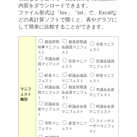
内容をダウンロードできます。
ファイル形式は「tsv」「txt」で、Excelな
どの表計算ソフトで開くと、表やグラフに
して簡単に比較することができます。
都道府県
都道府県議
市長マニフ
知事マニフェ
会議員マニフェ
ェスト
スト
スト
市議会議
区長マニフ
区議会議員
員マニフェス
ェスト
マニフェスト
ト
町長マニ
町議会議員
村長マニフ
フェスト
マニフェスト
ェスト
村議会議
都道府県議
マニフ
市議会会派
員マニフェス
会会派マニフェ
ェスト
マニフェスト
ト
スト
種別
区議会会
町議会会派
村議会会派
派マニフェス
マニフェスト
マニフェスト
ト
スイッチユ
市民マニ
政党マニフ
ーザーマニフェ
フェスト
ェスト
スト