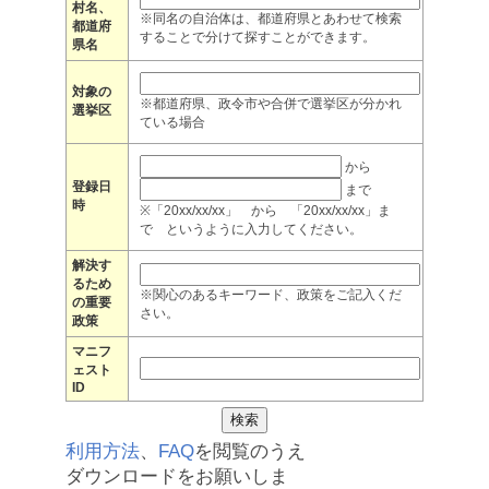
村名、
※同名の自治体は、都道府県とあわせて検索
都道府
することで分けて探すことができます。
県名
対象の
※都道府県、政令市や合併で選挙区が分かれ
選挙区
ている場合
から
登録日
まで
時
※「20xx/xx/xx」 から 「20xx/xx/xx」ま
で というように入力してください。
解決す
るため
※関心のあるキーワード、政策をご記入くだ
の重要
さい。
政策
マニフ
ェスト
ID
利用方法
、
FAQ
を閲覧のうえ
ダウンロードをお願いしま