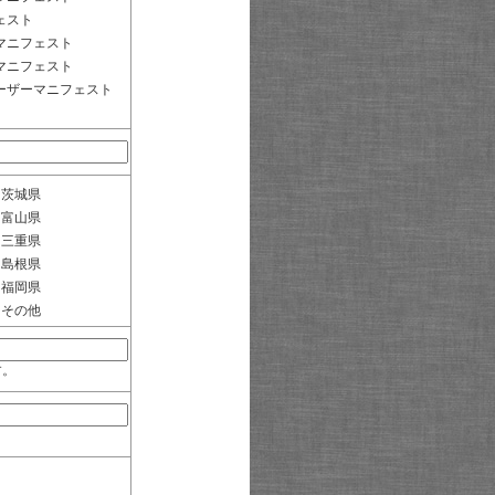
ェスト
マニフェスト
マニフェスト
ーザーマニフェスト
茨城県
富山県
三重県
島根県
福岡県
その他
す。