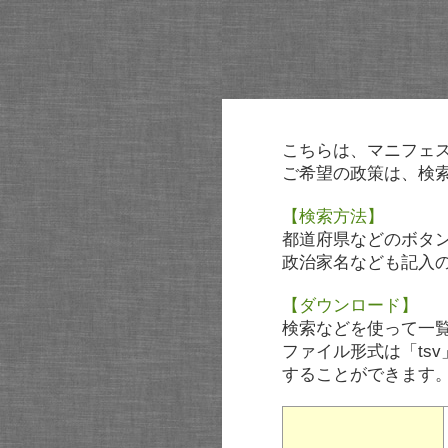
こちらは、マニフェ
ご希望の政策は、検
【検索方法】
都道府県などのボタ
政治家名なども記入
【ダウンロード】
検索などを使って一
ファイル形式は「tsv
することができます