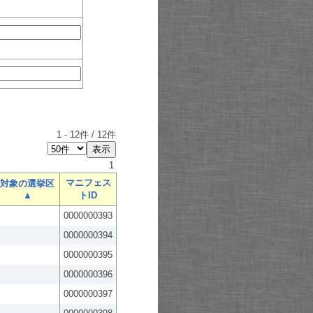
1
-
12
件 /
12
件
1
マニフェス
対象の選挙区
▲
トID
0000000393
0000000394
0000000395
0000000396
0000000397