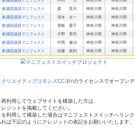
参議院議員マニフェスト
丹羽 大
神奈川県
神奈川県
参議院議員マニフェスト
森 英夫
神奈川県
神奈川県
参議院議員マニフェスト
清水 太一
神奈川県
神奈川県
参議院議員マニフェスト
壹岐 愛子
神奈川県
神奈川県
参議院議員マニフェスト
片野 英司
神奈川県
神奈川県
参議院議員マニフェスト
中西 健治
神奈川県
神奈川県
参議院議員マニフェスト
佐藤 政則
神奈川県
神奈川県
、
クリエイティブコモンズCC-BY
のライセンスでオープンデ
を再利用してウェブサイトを構築した方は、
クレジットを掲載してください。
タを利用して構築した場合はマニフェストスイッチへリンク
あれば下記のようにクレジットの表記をお願いいたします。