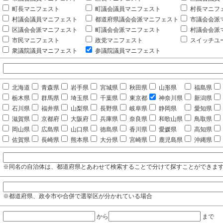
町長マニフェスト
町議会議員マニフェスト
村長マニフ
村議会議員マニフェスト
都道府県議会会派マニフェスト
市議会会派
区議会会派マニフェスト
町議会会派マニフェスト
村議会会派
市民マニフェスト
政党マニフェスト
スイッチユ
衆議院議員マニフェスト
参議院議員マニフェスト
北海道
青森県
岩手県
宮城県
秋田県
山形県
福島県
栃木県
群馬県
埼玉県
千葉県
東京都
神奈川県
新潟県
石川県
福井県
山梨県
長野県
岐阜県
静岡県
愛知県
滋賀県
京都府
大阪府
兵庫県
奈良県
和歌山県
鳥取県
岡山県
広島県
山口県
徳島県
香川県
愛媛県
高知県
佐賀県
長崎県
熊本県
大分県
宮崎県
鹿児島県
沖縄県
※同名の自治体は、都道府県とあわせて検索することで分けて探すことができま
※都道府県、政令市や合併で選挙区が分かれている場合
から
まで