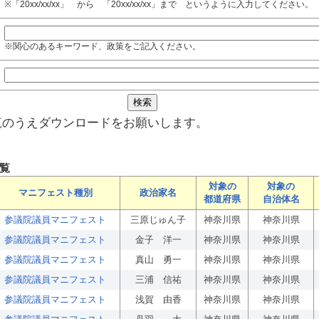
※「20xx/xx/xx」 から 「20xx/xx/xx」まで というように入力してください。
※関心のあるキーワード、政策をご記入ください。
覧のうえダウンロードをお願いします。
覧
対象の
対象の
マニフェスト種別
政治家名
都道府県
自治体名
参議院議員マニフェスト
三原じゅん子
神奈川県
神奈川県
参議院議員マニフェスト
金子 洋一
神奈川県
神奈川県
参議院議員マニフェスト
真山 勇一
神奈川県
神奈川県
参議院議員マニフェスト
三浦 信祐
神奈川県
神奈川県
参議院議員マニフェスト
浅賀 由香
神奈川県
神奈川県