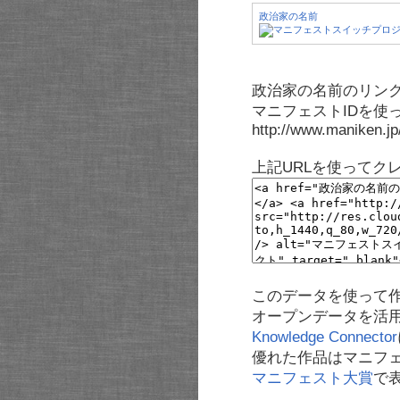
政治家の名前
政治家の名前のリンク
マニフェストIDを使
http://www.maniken.j
上記URLを使ってク
このデータを使って
オープンデータを活
Knowledge Connector
優れた作品はマニフ
マニフェスト大賞
で