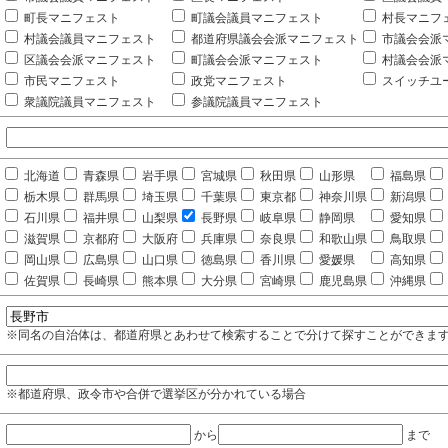
町長マニフェスト
町議会議員マニフェスト
村長マニフ
村議会議員マニフェスト
都道府県議会会派マニフェスト
市議会会派
区議会会派マニフェスト
町議会会派マニフェスト
村議会会派
市民マニフェスト
政党マニフェスト
スイッチユ
衆議院議員マニフェスト
参議院議員マニフェスト
北海道
青森県
岩手県
宮城県
秋田県
山形県
福島県
栃木県
群馬県
埼玉県
千葉県
東京都
神奈川県
新潟県
石川県
福井県
山梨県
長野県
岐阜県
静岡県
愛知県
滋賀県
京都府
大阪府
兵庫県
奈良県
和歌山県
鳥取県
岡山県
広島県
山口県
徳島県
香川県
愛媛県
高知県
佐賀県
長崎県
熊本県
大分県
宮崎県
鹿児島県
沖縄県
※同名の自治体は、都道府県とあわせて検索することで分けて探すことができま
※都道府県、政令市や合併で選挙区が分かれている場合
から
まで