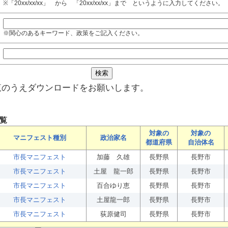
※「20xx/xx/xx」 から 「20xx/xx/xx」まで というように入力してください。
※関心のあるキーワード、政策をご記入ください。
覧のうえダウンロードをお願いします。
覧
対象の
対象の
マニフェスト種別
政治家名
都道府県
自治体名
市長マニフェスト
加藤 久雄
長野県
長野市
市長マニフェスト
土屋 龍一郎
長野県
長野市
市長マニフェスト
百合ゆり恵
長野県
長野市
市長マニフェスト
土屋龍一郎
長野県
長野市
市長マニフェスト
荻原健司
長野県
長野市