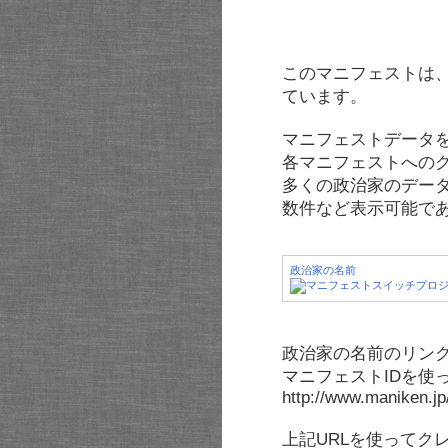
このマニフェストは
ています。
マニフェストデータ
各マニフェストへの
多くの政治家のデー
数件など表示可能で
政治家の名前
政治家の名前のリンク
マニフェストIDを使
http://www.maniken.j
上記URLを使ってク