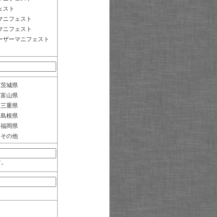
ェスト
マニフェスト
マニフェスト
ーザーマニフェスト
茨城県
富山県
三重県
島根県
福岡県
その他
す。