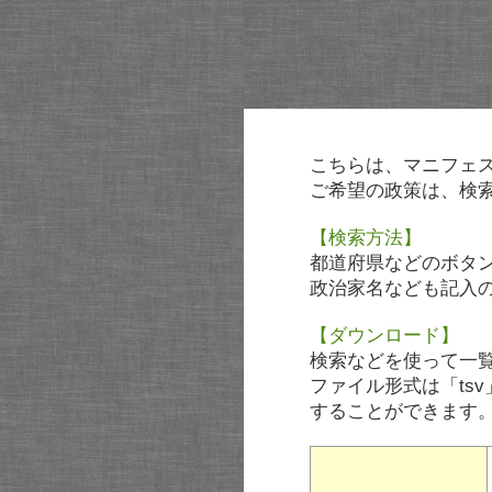
こちらは、マニフェ
ご希望の政策は、検
【検索方法】
都道府県などのボタ
政治家名なども記入
【ダウンロード】
検索などを使って一
ファイル形式は「tsv
することができます