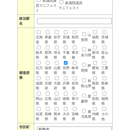
衆議院議
参議院議員
員マニフェス
マニフェスト
ト
政治家
名
山
北海
青森
岩手
宮城
秋田
福島
茨城
形県
道
県
県
県
県
県
県
神
栃木
群馬
埼玉
千葉
東京
新潟
富山
奈川県
県
県
県
県
都
県
県
静
石川
福井
山梨
長野
岐阜
愛知
三重
岡県
都道府
県
県
県
県
県
県
県
県
和
滋賀
京都
大阪
兵庫
奈良
鳥取
島根
歌山県
県
府
府
県
県
県
県
愛
岡山
広島
山口
徳島
香川
高知
福岡
媛県
県
県
県
県
県
県
県
鹿
佐賀
長崎
熊本
大分
宮崎
沖縄
その
児島県
県
県
県
県
県
県
他
市区町