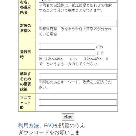
村名、
※同名の自治体は、都道府県とあわせて検索
都道府
することで分けて探すことができます。
県名
対象の
※都道府県、政令市や合併で選挙区が分かれ
選挙区
ている場合
から
登録日
まで
時
※「20xx/xx/xx」 から 「20xx/xx/xx」ま
で というように入力してください。
解決す
るため
※関心のあるキーワード、政策をご記入くだ
の重要
さい。
政策
マニフ
ェスト
ID
利用方法
、
FAQ
を閲覧のうえ
ダウンロードをお願いしま