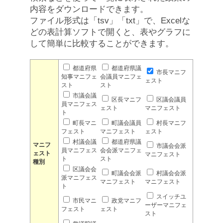
内容をダウンロードできます。
ファイル形式は「tsv」「txt」で、Excelな
どの表計算ソフトで開くと、表やグラフに
して簡単に比較することができます。
都道府県
都道府県議
市長マニフ
知事マニフェ
会議員マニフェ
ェスト
スト
スト
市議会議
区長マニフ
区議会議員
員マニフェス
ェスト
マニフェスト
ト
町長マニ
町議会議員
村長マニフ
フェスト
マニフェスト
ェスト
村議会議
都道府県議
マニフ
市議会会派
員マニフェス
会会派マニフェ
ェスト
マニフェスト
ト
スト
種別
区議会会
町議会会派
村議会会派
派マニフェス
マニフェスト
マニフェスト
ト
スイッチユ
市民マニ
政党マニフ
ーザーマニフェ
フェスト
ェスト
スト