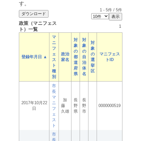
す。
1
-
5
件 /
5
件
政策（マニフェス
1
ト）一覧
マ
対
対
ニ
対
象
象
フ
象
の
の
ェ
政治
の
マニフェス
登録年月日 ▲
都
自
ス
家名
選
トID
道
治
ト
挙
府
体
種
区
県
名
別
市
長
マ
加
長
長
2017年10月22
ニ
藤
野
野
0000000519
日
フ
久雄
県
市
ェ
ス
ト
市
長