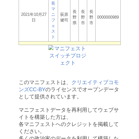
長
マ
長
長
長
2021年10月27
ニ
荻原
野
野
野
0000000989
日
フ
健司
県
市
市
ェ
ス
ト
このマニフェストは、
クリエイティブコモ
ンズCC-BY
のライセンスでオープンデータ
として提供されています。
マニフェストデータを再利用してウェブサ
イトを構築した方は、
各マニフェストへのクレジットを掲載して
ください。
多くの政治家のデータを利用して構築した