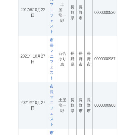
マ
土
長
長
2017年10月22
ニ
屋
野
野
0000000520
日
フ
龍一
県
市
ェ
郎
ス
ト
市
長
マ
百合
長
長
長
2021年10月27
ニ
ゆり
野
野
野
0000000987
日
フ
恵
県
市
市
ェ
ス
ト
市
長
マ
土屋
長
長
長
2021年10月27
ニ
龍一
野
野
野
0000000988
日
フ
郎
県
市
市
ェ
ス
ト
市