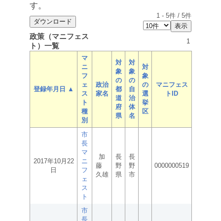
す。
1
-
5
件 /
5
件
政策（マニフェス
1
ト）一覧
マ
対
対
ニ
対
象
象
フ
象
の
の
ェ
政治
の
マニフェス
登録年月日 ▲
都
自
ス
家名
選
トID
道
治
ト
挙
府
体
種
区
県
名
別
市
長
マ
加
長
長
2017年10月22
ニ
藤
野
野
0000000519
日
フ
久雄
県
市
ェ
ス
ト
市
長