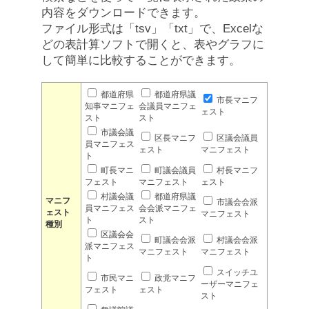
内容をダウンロードできます。
ファイル形式は「tsv」「txt」で、Excelな
どの表計算ソフトで開くと、表やグラフに
して簡単に比較することができます。
都道府県
都道府県議
市長マニフ
知事マニフェ
会議員マニフェ
ェスト
スト
スト
市議会議
区長マニフ
区議会議員
員マニフェス
ェスト
マニフェスト
ト
町長マニ
町議会議員
村長マニフ
フェスト
マニフェスト
ェスト
村議会議
都道府県議
マニフ
市議会会派
員マニフェス
会会派マニフェ
ェスト
マニフェスト
ト
スト
種別
区議会会
町議会会派
村議会会派
派マニフェス
マニフェスト
マニフェスト
ト
スイッチユ
市民マニ
政党マニフ
ーザーマニフェ
フェスト
ェスト
スト