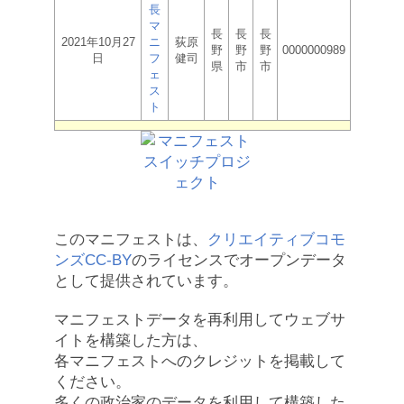
長
マ
長
長
長
2021年10月27
ニ
荻原
野
野
野
0000000989
日
フ
健司
県
市
市
ェ
ス
ト
このマニフェストは、
クリエイティブコモ
ンズCC-BY
のライセンスでオープンデータ
として提供されています。
マニフェストデータを再利用してウェブサ
イトを構築した方は、
各マニフェストへのクレジットを掲載して
ください。
多くの政治家のデータを利用して構築した