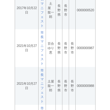
マ
土
長
長
2017年10月22
ニ
屋
野
野
0000000520
日
フ
龍一
県
市
ェ
郎
ス
ト
市
長
マ
百合
長
長
長
2021年10月27
ニ
ゆり
野
野
野
0000000987
日
フ
恵
県
市
市
ェ
ス
ト
市
長
マ
土屋
長
長
長
2021年10月27
ニ
龍一
野
野
野
0000000988
日
フ
郎
県
市
市
ェ
ス
ト
市