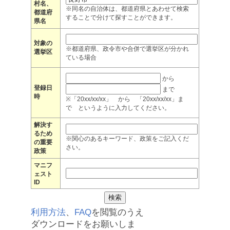
村名、
※同名の自治体は、都道府県とあわせて検索
都道府
することで分けて探すことができます。
県名
対象の
※都道府県、政令市や合併で選挙区が分かれ
選挙区
ている場合
から
登録日
まで
時
※「20xx/xx/xx」 から 「20xx/xx/xx」ま
で というように入力してください。
解決す
るため
※関心のあるキーワード、政策をご記入くだ
の重要
さい。
政策
マニフ
ェスト
ID
利用方法
、
FAQ
を閲覧のうえ
ダウンロードをお願いしま