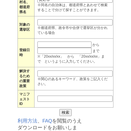
村名、
※同名の自治体は、都道府県とあわせて検索
都道府
することで分けて探すことができます。
県名
対象の
※都道府県、政令市や合併で選挙区が分かれ
選挙区
ている場合
から
登録日
まで
時
※「20xx/xx/xx」 から 「20xx/xx/xx」ま
で というように入力してください。
解決す
るため
※関心のあるキーワード、政策をご記入くだ
の重要
さい。
政策
マニフ
ェスト
ID
利用方法
、
FAQ
を閲覧のうえ
ダウンロードをお願いしま