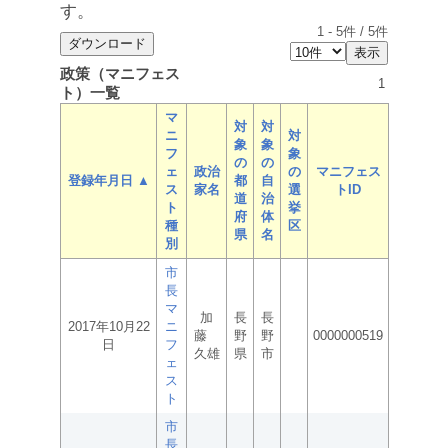
す。
1
-
5
件 /
5
件
政策（マニフェス
1
ト）一覧
マ
対
対
ニ
対
象
象
フ
象
の
の
ェ
政治
の
マニフェス
登録年月日 ▲
都
自
ス
家名
選
トID
道
治
ト
挙
府
体
種
区
県
名
別
市
長
マ
加
長
長
2017年10月22
ニ
藤
野
野
0000000519
日
フ
久雄
県
市
ェ
ス
ト
市
長