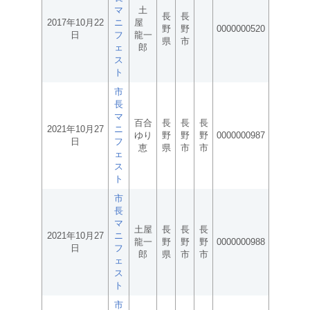
マ
土
長
長
2017年10月22
ニ
屋
野
野
0000000520
日
フ
龍一
県
市
ェ
郎
ス
ト
市
長
マ
百合
長
長
長
2021年10月27
ニ
ゆり
野
野
野
0000000987
日
フ
恵
県
市
市
ェ
ス
ト
市
長
マ
土屋
長
長
長
2021年10月27
ニ
龍一
野
野
野
0000000988
日
フ
郎
県
市
市
ェ
ス
ト
市