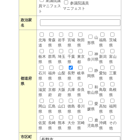
衆議院議
参議院議員
員マニフェス
マニフェスト
ト
政治家
名
山
北海
青森
岩手
宮城
秋田
福島
茨城
形県
道
県
県
県
県
県
県
神
栃木
群馬
埼玉
千葉
東京
新潟
富山
奈川県
県
県
県
県
都
県
県
静
石川
福井
山梨
長野
岐阜
愛知
三重
岡県
都道府
県
県
県
県
県
県
県
県
和
滋賀
京都
大阪
兵庫
奈良
鳥取
島根
歌山県
県
府
府
県
県
県
県
愛
岡山
広島
山口
徳島
香川
高知
福岡
媛県
県
県
県
県
県
県
県
鹿
佐賀
長崎
熊本
大分
宮崎
沖縄
その
児島県
県
県
県
県
県
県
他
市区町