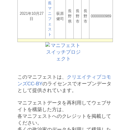
長
マ
長
長
長
2021年10月27
ニ
荻原
野
野
野
0000000989
日
フ
健司
県
市
市
ェ
ス
ト
このマニフェストは、
クリエイティブコモ
ンズCC-BY
のライセンスでオープンデータ
として提供されています。
マニフェストデータを再利用してウェブサ
イトを構築した方は、
各マニフェストへのクレジットを掲載して
ください。
多くの政治家のデータを利用して構築した