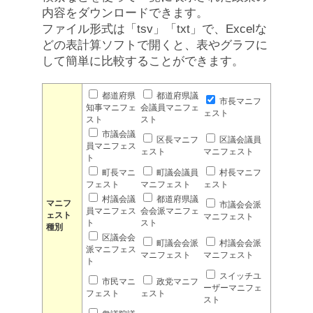
内容をダウンロードできます。
ファイル形式は「tsv」「txt」で、Excelな
どの表計算ソフトで開くと、表やグラフに
して簡単に比較することができます。
都道府県
都道府県議
市長マニフ
知事マニフェ
会議員マニフェ
ェスト
スト
スト
市議会議
区長マニフ
区議会議員
員マニフェス
ェスト
マニフェスト
ト
町長マニ
町議会議員
村長マニフ
フェスト
マニフェスト
ェスト
村議会議
都道府県議
マニフ
市議会会派
員マニフェス
会会派マニフェ
ェスト
マニフェスト
ト
スト
種別
区議会会
町議会会派
村議会会派
派マニフェス
マニフェスト
マニフェスト
ト
スイッチユ
市民マニ
政党マニフ
ーザーマニフェ
フェスト
ェスト
スト