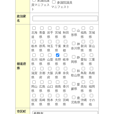
衆議院議
参議院議員
員マニフェス
マニフェスト
ト
政治家
名
山
北海
青森
岩手
宮城
秋田
福島
茨城
形県
道
県
県
県
県
県
県
神
栃木
群馬
埼玉
千葉
東京
新潟
富山
奈川県
県
県
県
県
都
県
県
静
石川
福井
山梨
長野
岐阜
愛知
三重
岡県
都道府
県
県
県
県
県
県
県
県
和
滋賀
京都
大阪
兵庫
奈良
鳥取
島根
歌山県
県
府
府
県
県
県
県
愛
岡山
広島
山口
徳島
香川
高知
福岡
媛県
県
県
県
県
県
県
県
鹿
佐賀
長崎
熊本
大分
宮崎
沖縄
その
児島県
県
県
県
県
県
県
他
市区町