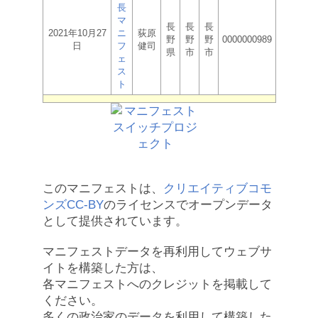
長
マ
長
長
長
2021年10月27
ニ
荻原
野
野
野
0000000989
日
フ
健司
県
市
市
ェ
ス
ト
このマニフェストは、
クリエイティブコモ
ンズCC-BY
のライセンスでオープンデータ
として提供されています。
マニフェストデータを再利用してウェブサ
イトを構築した方は、
各マニフェストへのクレジットを掲載して
ください。
多くの政治家のデータを利用して構築した