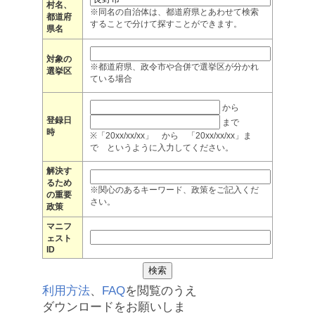
村名、
※同名の自治体は、都道府県とあわせて検索
都道府
することで分けて探すことができます。
県名
対象の
※都道府県、政令市や合併で選挙区が分かれ
選挙区
ている場合
から
登録日
まで
時
※「20xx/xx/xx」 から 「20xx/xx/xx」ま
で というように入力してください。
解決す
るため
※関心のあるキーワード、政策をご記入くだ
の重要
さい。
政策
マニフ
ェスト
ID
利用方法
、
FAQ
を閲覧のうえ
ダウンロードをお願いしま