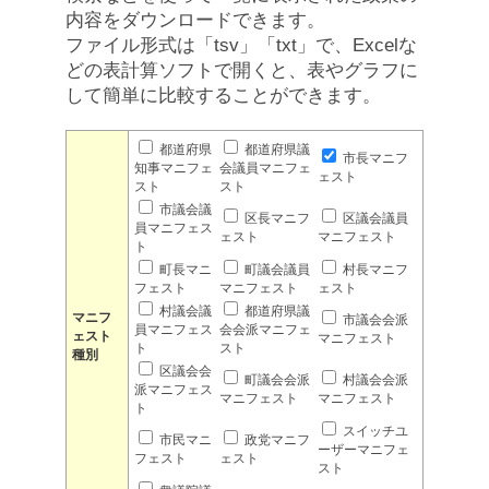
内容をダウンロードできます。
ファイル形式は「tsv」「txt」で、Excelな
どの表計算ソフトで開くと、表やグラフに
して簡単に比較することができます。
都道府県
都道府県議
市長マニフ
知事マニフェ
会議員マニフェ
ェスト
スト
スト
市議会議
区長マニフ
区議会議員
員マニフェス
ェスト
マニフェスト
ト
町長マニ
町議会議員
村長マニフ
フェスト
マニフェスト
ェスト
村議会議
都道府県議
マニフ
市議会会派
員マニフェス
会会派マニフェ
ェスト
マニフェスト
ト
スト
種別
区議会会
町議会会派
村議会会派
派マニフェス
マニフェスト
マニフェスト
ト
スイッチユ
市民マニ
政党マニフ
ーザーマニフェ
フェスト
ェスト
スト