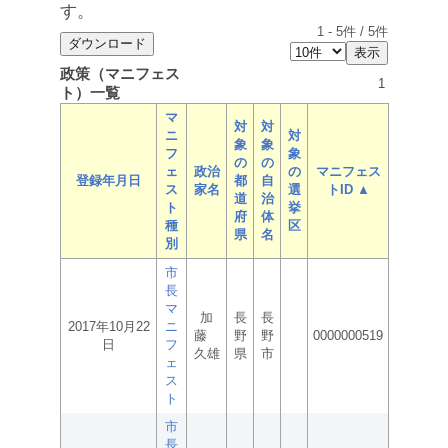
す。
1
-
5
件 /
5
件
政策（マニフェス
1
ト）一覧
マ
対
対
ニ
対
象
象
フ
象
の
の
ェ
政治
の
マニフェス
登録年月日
都
自
ス
家名
選
トID ▲
道
治
ト
挙
府
体
種
区
県
名
別
市
長
マ
加
長
長
2017年10月22
ニ
藤
野
野
0000000519
日
フ
久雄
県
市
ェ
ス
ト
市
長