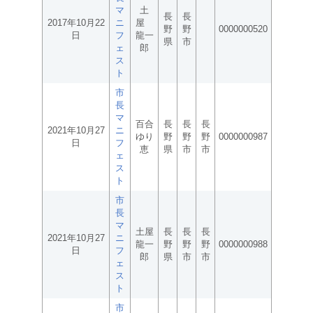
マ
土
長
長
2017年10月22
ニ
屋
野
野
0000000520
日
フ
龍一
県
市
ェ
郎
ス
ト
市
長
マ
百合
長
長
長
2021年10月27
ニ
ゆり
野
野
野
0000000987
日
フ
恵
県
市
市
ェ
ス
ト
市
長
マ
土屋
長
長
長
2021年10月27
ニ
龍一
野
野
野
0000000988
日
フ
郎
県
市
市
ェ
ス
ト
市