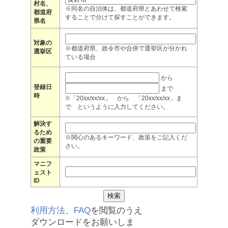
村名、
※同名の自治体は、都道府県とあわせて検索
都道府
することで分けて探すことができます。
県名
対象の
※都道府県、政令市や合併で選挙区が分かれ
選挙区
ている場合
から
登録日
まで
時
※「20xx/xx/xx」 から 「20xx/xx/xx」ま
で というように入力してください。
解決す
るため
※関心のあるキーワード、政策をご記入くだ
の重要
さい。
政策
マニフ
ェスト
ID
利用方法
、
FAQ
を閲覧のうえ
ダウンロードをお願いしま