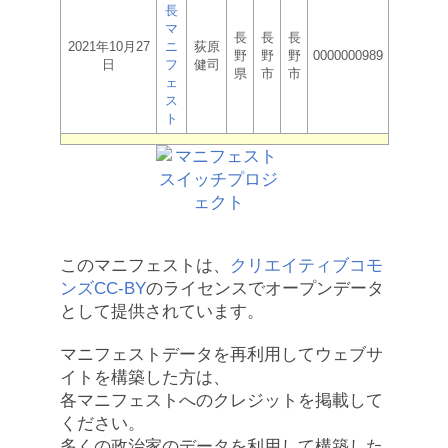
長
マ
長
長
長
2021年10月27
ニ
荻原
野
野
野
0000000989
日
フ
健司
県
市
市
ェ
ス
ト
このマニフェストは、
クリエイティブコモ
ンズCC-BY
のライセンスでオープンデータ
として提供されています。
マニフェストデータを再利用してウェブサ
イトを構築した方は、
各マニフェストへのクレジットを掲載して
ください。
多くの政治家のデータを利用して構築した