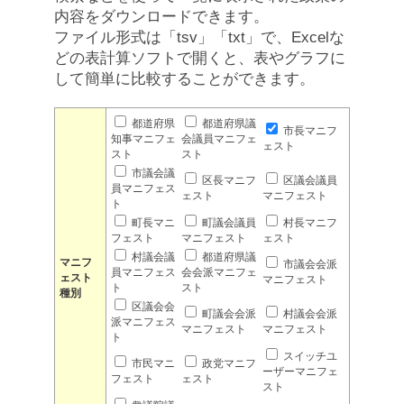
内容をダウンロードできます。
ファイル形式は「tsv」「txt」で、Excelな
どの表計算ソフトで開くと、表やグラフに
して簡単に比較することができます。
都道府県
都道府県議
市長マニフ
知事マニフェ
会議員マニフェ
ェスト
スト
スト
市議会議
区長マニフ
区議会議員
員マニフェス
ェスト
マニフェスト
ト
町長マニ
町議会議員
村長マニフ
フェスト
マニフェスト
ェスト
村議会議
都道府県議
マニフ
市議会会派
員マニフェス
会会派マニフェ
ェスト
マニフェスト
ト
スト
種別
区議会会
町議会会派
村議会会派
派マニフェス
マニフェスト
マニフェスト
ト
スイッチユ
市民マニ
政党マニフ
ーザーマニフェ
フェスト
ェスト
スト