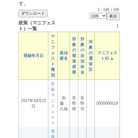
す。
1
-
5
件 /
5
件
政策（マニフェス
1
ト）一覧
マ
対
対
ニ
対
象
象
フ
象
の
の
ェ
政治
の
マニフェス
登録年月日
都
自
ス
家名
選
トID ▲
道
治
ト
挙
府
体
種
区
県
名
別
市
長
マ
加
長
長
2017年10月22
ニ
藤
野
野
0000000519
日
フ
久雄
県
市
ェ
ス
ト
市
長