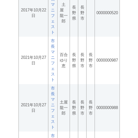
マ
土
長
長
2017年10月22
ニ
屋
野
野
0000000520
日
フ
龍一
県
市
ェ
郎
ス
ト
市
長
マ
百合
長
長
長
2021年10月27
ニ
ゆり
野
野
野
0000000987
日
フ
恵
県
市
市
ェ
ス
ト
市
長
マ
土屋
長
長
長
2021年10月27
ニ
龍一
野
野
野
0000000988
日
フ
郎
県
市
市
ェ
ス
ト
市