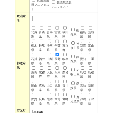
衆議院議
参議院議員
員マニフェス
マニフェスト
ト
政治家
名
山
北海
青森
岩手
宮城
秋田
福島
茨城
形県
道
県
県
県
県
県
県
神
栃木
群馬
埼玉
千葉
東京
新潟
富山
奈川県
県
県
県
県
都
県
県
静
石川
福井
山梨
長野
岐阜
愛知
三重
岡県
都道府
県
県
県
県
県
県
県
県
和
滋賀
京都
大阪
兵庫
奈良
鳥取
島根
歌山県
県
府
府
県
県
県
県
愛
岡山
広島
山口
徳島
香川
高知
福岡
媛県
県
県
県
県
県
県
県
鹿
佐賀
長崎
熊本
大分
宮崎
沖縄
その
児島県
県
県
県
県
県
県
他
市区町