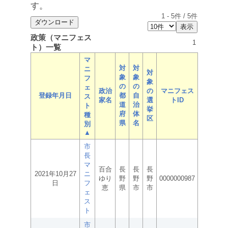
す。
1
-
5
件 /
5
件
政策（マニフェス
1
ト）一覧
マ
対
対
ニ
対
象
象
フ
象
の
の
ェ
政治
の
マニフェス
登録年月日
都
自
ス
家名
選
トID
道
治
ト
挙
府
体
種
区
県
名
別
▲
市
長
マ
百合
長
長
長
2021年10月27
ニ
ゆり
野
野
野
0000000987
日
フ
恵
県
市
市
ェ
ス
ト
市