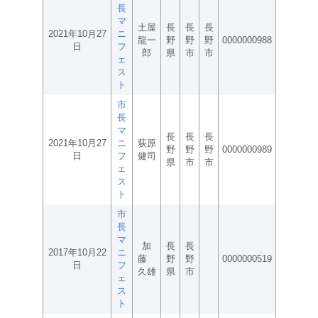
長
マ
土屋
長
長
長
2021年10月27
ニ
龍一
野
野
野
0000000988
日
フ
郎
県
市
市
ェ
ス
ト
市
長
マ
長
長
長
2021年10月27
ニ
荻原
野
野
野
0000000989
日
フ
健司
県
市
市
ェ
ス
ト
市
長
マ
加
長
長
2017年10月22
ニ
藤
野
野
0000000519
日
フ
久雄
県
市
ェ
ス
ト