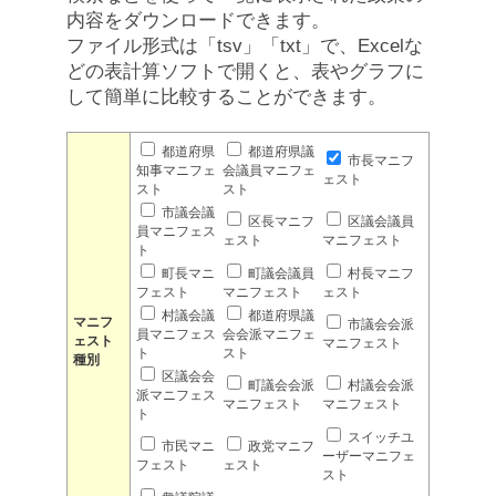
内容をダウンロードできます。
ファイル形式は「tsv」「txt」で、Excelな
どの表計算ソフトで開くと、表やグラフに
して簡単に比較することができます。
都道府県
都道府県議
市長マニフ
知事マニフェ
会議員マニフェ
ェスト
スト
スト
市議会議
区長マニフ
区議会議員
員マニフェス
ェスト
マニフェスト
ト
町長マニ
町議会議員
村長マニフ
フェスト
マニフェスト
ェスト
村議会議
都道府県議
マニフ
市議会会派
員マニフェス
会会派マニフェ
ェスト
マニフェスト
ト
スト
種別
区議会会
町議会会派
村議会会派
派マニフェス
マニフェスト
マニフェスト
ト
スイッチユ
市民マニ
政党マニフ
ーザーマニフェ
フェスト
ェスト
スト