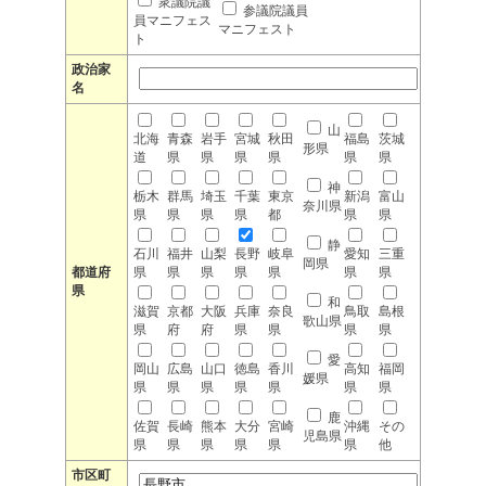
衆議院議
参議院議員
員マニフェス
マニフェスト
ト
政治家
名
山
北海
青森
岩手
宮城
秋田
福島
茨城
形県
道
県
県
県
県
県
県
神
栃木
群馬
埼玉
千葉
東京
新潟
富山
奈川県
県
県
県
県
都
県
県
静
石川
福井
山梨
長野
岐阜
愛知
三重
岡県
都道府
県
県
県
県
県
県
県
県
和
滋賀
京都
大阪
兵庫
奈良
鳥取
島根
歌山県
県
府
府
県
県
県
県
愛
岡山
広島
山口
徳島
香川
高知
福岡
媛県
県
県
県
県
県
県
県
鹿
佐賀
長崎
熊本
大分
宮崎
沖縄
その
児島県
県
県
県
県
県
県
他
市区町