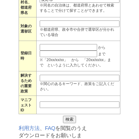
村名、
※同名の自治体は、都道府県とあわせて検索
都道府
することで分けて探すことができます。
県名
対象の
※都道府県、政令市や合併で選挙区が分かれ
選挙区
ている場合
から
登録日
まで
時
※「20xx/xx/xx」 から 「20xx/xx/xx」ま
で というように入力してください。
解決す
るため
※関心のあるキーワード、政策をご記入くだ
の重要
さい。
政策
マニフ
ェスト
ID
利用方法
、
FAQ
を閲覧のうえ
ダウンロードをお願いしま