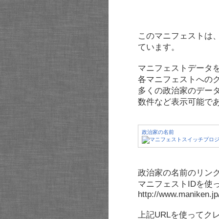
このマニフェストは
ています。
マニフェストデータ
各マニフェストへの
多くの政治家のデー
数件など表示可能で
政治家の名前
政治家の名前のリンク
マニフェストIDを使
http://www.maniken.j
上記URLを使ってク