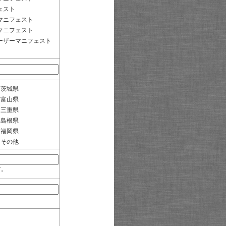
ェスト
マニフェスト
マニフェスト
ーザーマニフェスト
茨城県
富山県
三重県
島根県
福岡県
その他
す。