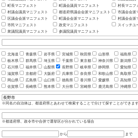
町長マニフェスト
町議会議員マニフェスト
村長マニフ
村議会議員マニフェスト
都道府県議会会派マニフェスト
市議会会派
区議会会派マニフェスト
町議会会派マニフェスト
村議会会派
市民マニフェスト
政党マニフェスト
スイッチユ
衆議院議員マニフェスト
参議院議員マニフェスト
北海道
青森県
岩手県
宮城県
秋田県
山形県
福島県
栃木県
群馬県
埼玉県
千葉県
東京都
神奈川県
新潟県
石川県
福井県
山梨県
長野県
岐阜県
静岡県
愛知県
滋賀県
京都府
大阪府
兵庫県
奈良県
和歌山県
鳥取県
岡山県
広島県
山口県
徳島県
香川県
愛媛県
高知県
佐賀県
長崎県
熊本県
大分県
宮崎県
鹿児島県
沖縄県
※同名の自治体は、都道府県とあわせて検索することで分けて探すことができま
※都道府県、政令市や合併で選挙区が分かれている場合
から
まで