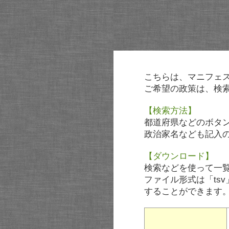
こちらは、マニフェ
ご希望の政策は、検
【検索方法】
都道府県などのボタ
政治家名なども記入
【ダウンロード】
検索などを使って一
ファイル形式は「tsv
することができます