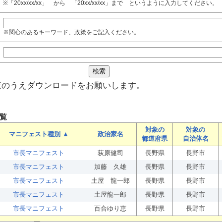
※「20xx/xx/xx」 から 「20xx/xx/xx」まで というように入力してください。
※関心のあるキーワード、政策をご記入ください。
覧のうえダウンロードをお願いします。
覧
対象の
対象の
マニフェスト種別 ▲
政治家名
都道府県
自治体名
市長マニフェスト
荻原健司
長野県
長野市
市長マニフェスト
加藤 久雄
長野県
長野市
市長マニフェスト
土屋 龍一郎
長野県
長野市
市長マニフェスト
土屋龍一郎
長野県
長野市
市長マニフェスト
百合ゆり恵
長野県
長野市