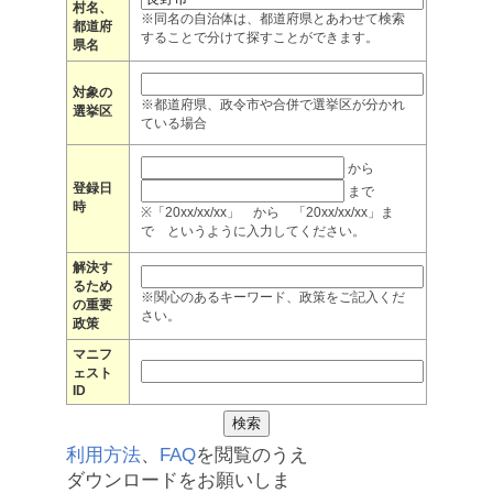
村名、
※同名の自治体は、都道府県とあわせて検索
都道府
することで分けて探すことができます。
県名
対象の
※都道府県、政令市や合併で選挙区が分かれ
選挙区
ている場合
から
登録日
まで
時
※「20xx/xx/xx」 から 「20xx/xx/xx」ま
で というように入力してください。
解決す
るため
※関心のあるキーワード、政策をご記入くだ
の重要
さい。
政策
マニフ
ェスト
ID
利用方法
、
FAQ
を閲覧のうえ
ダウンロードをお願いしま