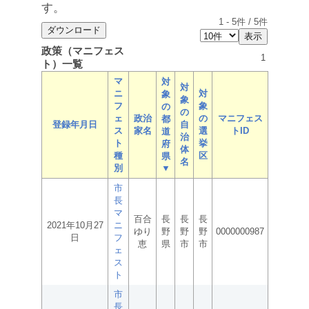
す。
1
-
5
件 /
5
件
政策（マニフェス
1
ト）一覧
マ
対
対
ニ
対
象
象
フ
象
の
の
ェ
政治
の
マニフェス
都
登録年月日
自
ス
家名
選
トID
道
治
ト
挙
府
体
種
区
県
名
別
▼
市
長
マ
百合
長
長
長
2021年10月27
ニ
ゆり
野
野
野
0000000987
日
フ
恵
県
市
市
ェ
ス
ト
市
長