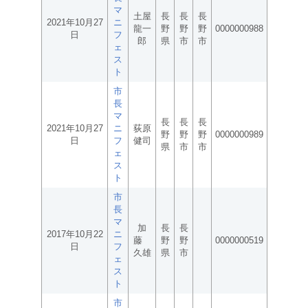
マ
土屋
長
長
長
2021年10月27
ニ
龍一
野
野
野
0000000988
日
フ
郎
県
市
市
ェ
ス
ト
市
長
マ
長
長
長
2021年10月27
ニ
荻原
野
野
野
0000000989
日
フ
健司
県
市
市
ェ
ス
ト
市
長
マ
加
長
長
2017年10月22
ニ
藤
野
野
0000000519
日
フ
久雄
県
市
ェ
ス
ト
市