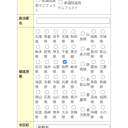
衆議院議
参議院議員
員マニフェス
マニフェスト
ト
政治家
名
山
北海
青森
岩手
宮城
秋田
福島
茨城
形県
道
県
県
県
県
県
県
神
栃木
群馬
埼玉
千葉
東京
新潟
富山
奈川県
県
県
県
県
都
県
県
静
石川
福井
山梨
長野
岐阜
愛知
三重
岡県
都道府
県
県
県
県
県
県
県
県
和
滋賀
京都
大阪
兵庫
奈良
鳥取
島根
歌山県
県
府
府
県
県
県
県
愛
岡山
広島
山口
徳島
香川
高知
福岡
媛県
県
県
県
県
県
県
県
鹿
佐賀
長崎
熊本
大分
宮崎
沖縄
その
児島県
県
県
県
県
県
県
他
市区町