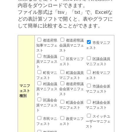
内容をダウンロードできます。
ファイル形式は「tsv」「txt」で、Excelな
どの表計算ソフトで開くと、表やグラフに
して簡単に比較することができます。
都道府県
都道府県議
市長マニフ
知事マニフェ
会議員マニフェ
ェスト
スト
スト
市議会議
区長マニフ
区議会議員
員マニフェス
ェスト
マニフェスト
ト
町長マニ
町議会議員
村長マニフ
フェスト
マニフェスト
ェスト
村議会議
都道府県議
マニフ
市議会会派
員マニフェス
会会派マニフェ
ェスト
マニフェスト
ト
スト
種別
区議会会
町議会会派
村議会会派
派マニフェス
マニフェスト
マニフェスト
ト
スイッチユ
市民マニ
政党マニフ
ーザーマニフェ
フェスト
ェスト
スト