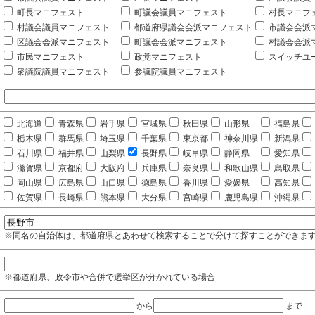
町長マニフェスト
町議会議員マニフェスト
村長マニフ
村議会議員マニフェスト
都道府県議会会派マニフェスト
市議会会派
区議会会派マニフェスト
町議会会派マニフェスト
村議会会派
市民マニフェスト
政党マニフェスト
スイッチユ
衆議院議員マニフェスト
参議院議員マニフェスト
北海道
青森県
岩手県
宮城県
秋田県
山形県
福島県
栃木県
群馬県
埼玉県
千葉県
東京都
神奈川県
新潟県
石川県
福井県
山梨県
長野県
岐阜県
静岡県
愛知県
滋賀県
京都府
大阪府
兵庫県
奈良県
和歌山県
鳥取県
岡山県
広島県
山口県
徳島県
香川県
愛媛県
高知県
佐賀県
長崎県
熊本県
大分県
宮崎県
鹿児島県
沖縄県
※同名の自治体は、都道府県とあわせて検索することで分けて探すことができま
※都道府県、政令市や合併で選挙区が分かれている場合
から
まで