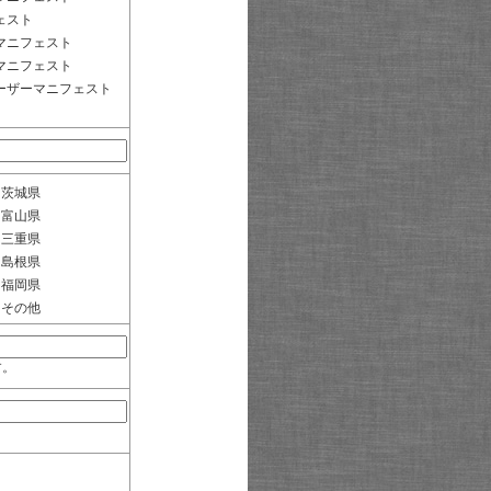
ェスト
マニフェスト
マニフェスト
ーザーマニフェスト
茨城県
富山県
三重県
島根県
福岡県
その他
す。