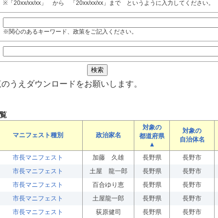
※「20xx/xx/xx」 から 「20xx/xx/xx」まで というように入力してください。
※関心のあるキーワード、政策をご記入ください。
覧のうえダウンロードをお願いします。
覧
対象の
対象の
マニフェスト種別
政治家名
都道府県
自治体名
▲
市長マニフェスト
加藤 久雄
長野県
長野市
市長マニフェスト
土屋 龍一郎
長野県
長野市
市長マニフェスト
百合ゆり恵
長野県
長野市
市長マニフェスト
土屋龍一郎
長野県
長野市
市長マニフェスト
荻原健司
長野県
長野市