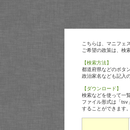
こちらは、マニフェ
ご希望の政策は、検
【検索方法】
都道府県などのボタ
政治家名なども記入
【ダウンロード】
検索などを使って一
ファイル形式は「tsv
することができます