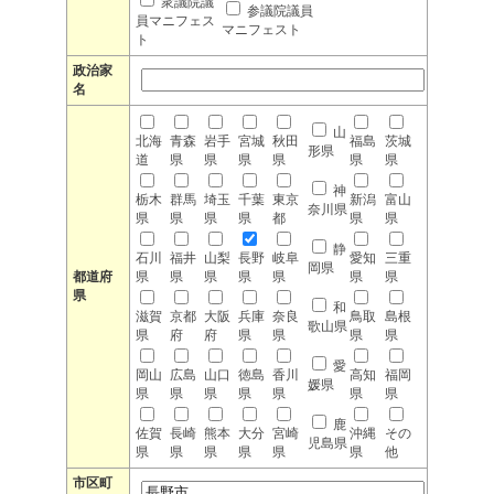
衆議院議
参議院議員
員マニフェス
マニフェスト
ト
政治家
名
山
北海
青森
岩手
宮城
秋田
福島
茨城
形県
道
県
県
県
県
県
県
神
栃木
群馬
埼玉
千葉
東京
新潟
富山
奈川県
県
県
県
県
都
県
県
静
石川
福井
山梨
長野
岐阜
愛知
三重
岡県
都道府
県
県
県
県
県
県
県
県
和
滋賀
京都
大阪
兵庫
奈良
鳥取
島根
歌山県
県
府
府
県
県
県
県
愛
岡山
広島
山口
徳島
香川
高知
福岡
媛県
県
県
県
県
県
県
県
鹿
佐賀
長崎
熊本
大分
宮崎
沖縄
その
児島県
県
県
県
県
県
県
他
市区町