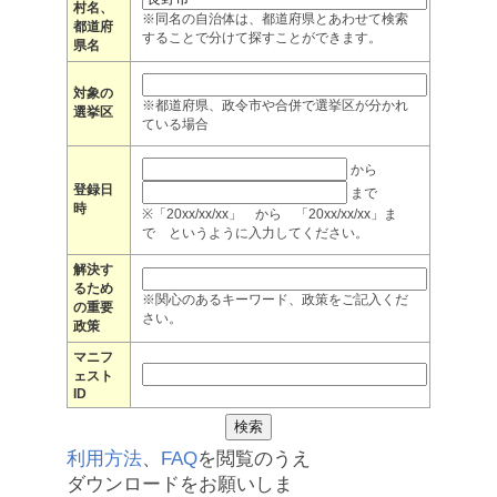
村名、
※同名の自治体は、都道府県とあわせて検索
都道府
することで分けて探すことができます。
県名
対象の
※都道府県、政令市や合併で選挙区が分かれ
選挙区
ている場合
から
登録日
まで
時
※「20xx/xx/xx」 から 「20xx/xx/xx」ま
で というように入力してください。
解決す
るため
※関心のあるキーワード、政策をご記入くだ
の重要
さい。
政策
マニフ
ェスト
ID
利用方法
、
FAQ
を閲覧のうえ
ダウンロードをお願いしま