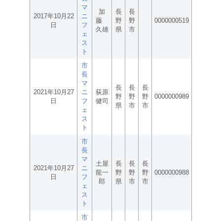
マ
加
長
長
2017年10月22
ニ
藤
野
野
0000000519
日
フ
久雄
県
市
ェ
ス
ト
市
長
マ
長
長
長
2021年10月27
ニ
荻原
野
野
野
0000000989
日
フ
健司
県
市
市
ェ
ス
ト
市
長
マ
土屋
長
長
長
2021年10月27
ニ
龍一
野
野
野
0000000988
日
フ
郎
県
市
市
ェ
ス
ト
市