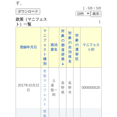
す。
1
-
5
件 /
5
件
政策（マニフェス
1
ト）一覧
マ
対
対
ニ
対
象
象
フ
象
の
の
ェ
政治
の
マニフェス
都
登録年月日
自
ス
家名
選
トID
道
治
ト
挙
府
体
種
区
県
名
別
▲
市
長
マ
土
長
長
2017年10月22
ニ
屋
野
野
0000000520
日
フ
龍一
県
市
ェ
郎
ス
ト
市
長