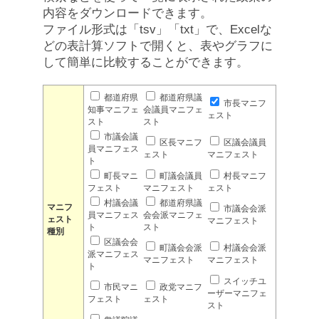
内容をダウンロードできます。
ファイル形式は「tsv」「txt」で、Excelな
どの表計算ソフトで開くと、表やグラフに
して簡単に比較することができます。
都道府県
都道府県議
市長マニフ
知事マニフェ
会議員マニフェ
ェスト
スト
スト
市議会議
区長マニフ
区議会議員
員マニフェス
ェスト
マニフェスト
ト
町長マニ
町議会議員
村長マニフ
フェスト
マニフェスト
ェスト
村議会議
都道府県議
マニフ
市議会会派
員マニフェス
会会派マニフェ
ェスト
マニフェスト
ト
スト
種別
区議会会
町議会会派
村議会会派
派マニフェス
マニフェスト
マニフェスト
ト
スイッチユ
市民マニ
政党マニフ
ーザーマニフェ
フェスト
ェスト
スト