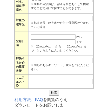
村名、
※同名の自治体は、都道府県とあわせて検索
都道府
することで分けて探すことができます。
県名
対象の
※都道府県、政令市や合併で選挙区が分かれ
選挙区
ている場合
から
登録日
まで
時
※「20xx/xx/xx」 から 「20xx/xx/xx」ま
で というように入力してください。
解決す
るため
※関心のあるキーワード、政策をご記入くだ
の重要
さい。
政策
マニフ
ェスト
ID
利用方法
、
FAQ
を閲覧のうえ
ダウンロードをお願いしま