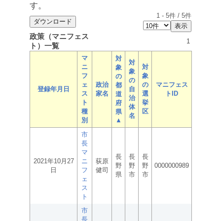
す。
1
-
5
件 /
5
件
政策（マニフェス
1
ト）一覧
マ
対
対
ニ
対
象
象
フ
象
の
の
ェ
政治
の
マニフェス
都
登録年月日
自
ス
家名
選
トID
道
治
ト
挙
府
体
種
区
県
名
別
▲
市
長
マ
長
長
長
2021年10月27
ニ
荻原
野
野
野
0000000989
日
フ
健司
県
市
市
ェ
ス
ト
市
長