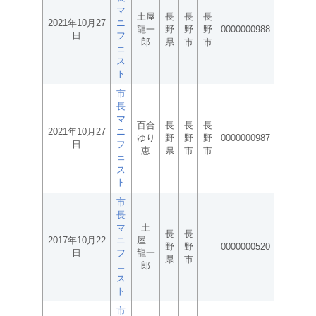
マ
土屋
長
長
長
2021年10月27
ニ
龍一
野
野
野
0000000988
日
フ
郎
県
市
市
ェ
ス
ト
市
長
マ
百合
長
長
長
2021年10月27
ニ
ゆり
野
野
野
0000000987
日
フ
恵
県
市
市
ェ
ス
ト
市
長
マ
土
長
長
2017年10月22
ニ
屋
野
野
0000000520
日
フ
龍一
県
市
ェ
郎
ス
ト
市