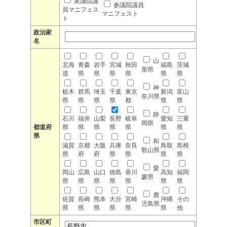
衆議院議
参議院議員
員マニフェス
マニフェスト
ト
政治家
名
山
北海
青森
岩手
宮城
秋田
福島
茨城
形県
道
県
県
県
県
県
県
神
栃木
群馬
埼玉
千葉
東京
新潟
富山
奈川県
県
県
県
県
都
県
県
静
石川
福井
山梨
長野
岐阜
愛知
三重
岡県
都道府
県
県
県
県
県
県
県
県
和
滋賀
京都
大阪
兵庫
奈良
鳥取
島根
歌山県
県
府
府
県
県
県
県
愛
岡山
広島
山口
徳島
香川
高知
福岡
媛県
県
県
県
県
県
県
県
鹿
佐賀
長崎
熊本
大分
宮崎
沖縄
その
児島県
県
県
県
県
県
県
他
市区町