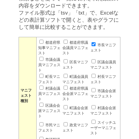
内容をダウンロードできます。
ファイル形式は「tsv」「txt」で、Excelな
どの表計算ソフトで開くと、表やグラフに
して簡単に比較することができます。
都道府県
都道府県議
市長マニフ
知事マニフェ
会議員マニフェ
ェスト
スト
スト
市議会議
区長マニフ
区議会議員
員マニフェス
ェスト
マニフェスト
ト
町長マニ
町議会議員
村長マニフ
フェスト
マニフェスト
ェスト
村議会議
都道府県議
マニフ
市議会会派
員マニフェス
会会派マニフェ
ェスト
マニフェスト
ト
スト
種別
区議会会
町議会会派
村議会会派
派マニフェス
マニフェスト
マニフェスト
ト
スイッチユ
市民マニ
政党マニフ
ーザーマニフェ
フェスト
ェスト
スト