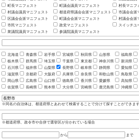
町長マニフェスト
町議会議員マニフェスト
村長マニフ
村議会議員マニフェスト
都道府県議会会派マニフェスト
市議会会派
区議会会派マニフェスト
町議会会派マニフェスト
村議会会派
市民マニフェスト
政党マニフェスト
スイッチユ
衆議院議員マニフェスト
参議院議員マニフェスト
北海道
青森県
岩手県
宮城県
秋田県
山形県
福島県
栃木県
群馬県
埼玉県
千葉県
東京都
神奈川県
新潟県
石川県
福井県
山梨県
長野県
岐阜県
静岡県
愛知県
滋賀県
京都府
大阪府
兵庫県
奈良県
和歌山県
鳥取県
岡山県
広島県
山口県
徳島県
香川県
愛媛県
高知県
佐賀県
長崎県
熊本県
大分県
宮崎県
鹿児島県
沖縄県
※同名の自治体は、都道府県とあわせて検索することで分けて探すことができま
※都道府県、政令市や合併で選挙区が分かれている場合
から
まで