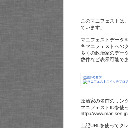
このマニフェストは
ています。
マニフェストデータ
各マニフェストへの
多くの政治家のデー
数件など表示可能で
政治家の名前
政治家の名前のリンク
マニフェストIDを使
http://www.maniken.j
上記URLを使ってク