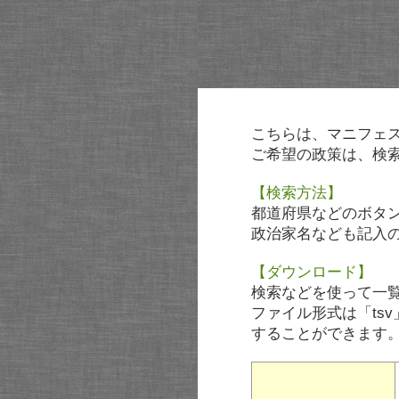
こちらは、マニフェ
ご希望の政策は、検
【検索方法】
都道府県などのボタ
政治家名なども記入
【ダウンロード】
検索などを使って一
ファイル形式は「tsv
することができます