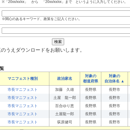
※「20xx/xx/xx」 から 「20xx/xx/xx」まで というように入力してください。
※関心のあるキーワード、政策をご記入ください。
覧のうえダウンロードをお願いします。
覧
対象の
対象の
マニフェスト種別
政治家名
都道府県
自治体名 ▲
市長マニフェスト
加藤 久雄
長野県
長野市
市長マニフェスト
土屋 龍一郎
長野県
長野市
市長マニフェスト
百合ゆり恵
長野県
長野市
市長マニフェスト
土屋龍一郎
長野県
長野市
市長マニフェスト
荻原健司
長野県
長野市