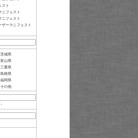
ェスト
マニフェスト
マニフェスト
ーザーマニフェスト
茨城県
富山県
三重県
島根県
福岡県
その他
す。