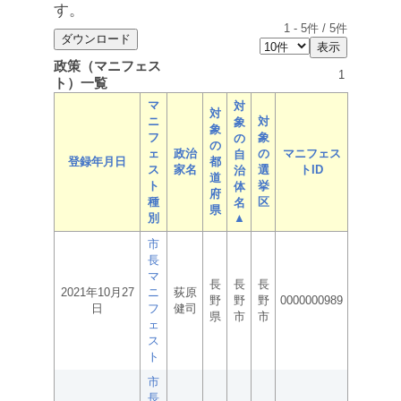
す。
1
-
5
件 /
5
件
政策（マニフェス
1
ト）一覧
マ
対
対
ニ
対
象
象
フ
象
の
の
ェ
政治
の
マニフェス
自
登録年月日
都
ス
家名
選
トID
治
道
ト
挙
体
府
種
区
名
県
別
▲
市
長
マ
長
長
長
2021年10月27
ニ
荻原
野
野
野
0000000989
日
フ
健司
県
市
市
ェ
ス
ト
市
長