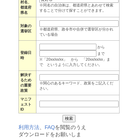
村名、
※同名の自治体は、都道府県とあわせて検索
都道府
することで分けて探すことができます。
県名
対象の
※都道府県、政令市や合併で選挙区が分かれ
選挙区
ている場合
から
登録日
まで
時
※「20xx/xx/xx」 から 「20xx/xx/xx」ま
で というように入力してください。
解決す
るため
※関心のあるキーワード、政策をご記入くだ
の重要
さい。
政策
マニフ
ェスト
ID
利用方法
、
FAQ
を閲覧のうえ
ダウンロードをお願いしま