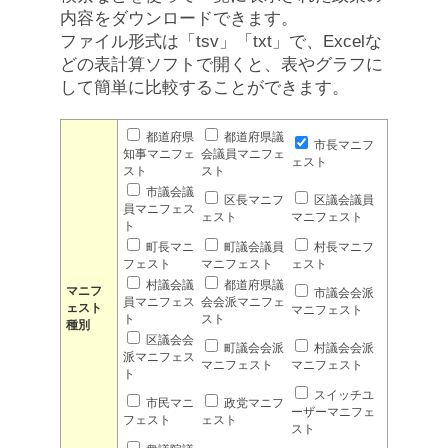
内容をダウンロードできます。
ファイル形式は「tsv」「txt」で、Excelな
どの表計算ソフトで開くと、表やグラフに
して簡単に比較することができます。
都道府県
都道府県議
市長マニフ
知事マニフェ
会議員マニフェ
ェスト
スト
スト
市議会議
区長マニフ
区議会議員
員マニフェス
ェスト
マニフェスト
ト
町長マニ
町議会議員
村長マニフ
フェスト
マニフェスト
ェスト
村議会議
都道府県議
マニフ
市議会会派
員マニフェス
会会派マニフェ
ェスト
マニフェスト
ト
スト
種別
区議会会
町議会会派
村議会会派
派マニフェス
マニフェスト
マニフェスト
ト
スイッチユ
市民マニ
政党マニフ
ーザーマニフェ
フェスト
ェスト
スト