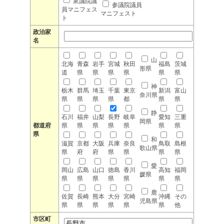
衆議院議
参議院議員
員マニフェス
マニフェスト
ト
政治家
名
山
北海
青森
岩手
宮城
秋田
福島
茨城
形県
道
県
県
県
県
県
県
神
栃木
群馬
埼玉
千葉
東京
新潟
富山
奈川県
県
県
県
県
都
県
県
静
石川
福井
山梨
長野
岐阜
愛知
三重
岡県
都道府
県
県
県
県
県
県
県
県
和
滋賀
京都
大阪
兵庫
奈良
鳥取
島根
歌山県
県
府
府
県
県
県
県
愛
岡山
広島
山口
徳島
香川
高知
福岡
媛県
県
県
県
県
県
県
県
鹿
佐賀
長崎
熊本
大分
宮崎
沖縄
その
児島県
県
県
県
県
県
県
他
市区町