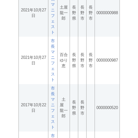
マ
土屋
長
長
長
2021年10月27
ニ
龍一
野
野
野
0000000988
日
フ
郎
県
市
市
ェ
ス
ト
市
長
マ
百合
長
長
長
2021年10月27
ニ
ゆり
野
野
野
0000000987
日
フ
恵
県
市
市
ェ
ス
ト
市
長
マ
土
長
長
2017年10月22
ニ
屋
野
野
0000000520
日
フ
龍一
県
市
ェ
郎
ス
ト
市