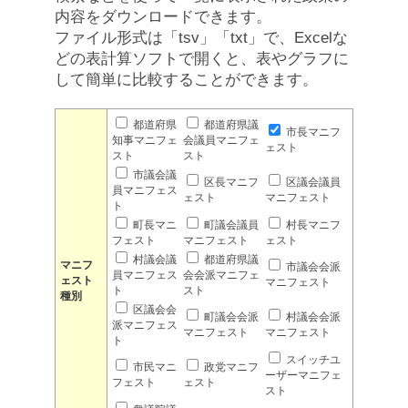
内容をダウンロードできます。
ファイル形式は「tsv」「txt」で、Excelな
どの表計算ソフトで開くと、表やグラフに
して簡単に比較することができます。
都道府県
都道府県議
市長マニフ
知事マニフェ
会議員マニフェ
ェスト
スト
スト
市議会議
区長マニフ
区議会議員
員マニフェス
ェスト
マニフェスト
ト
町長マニ
町議会議員
村長マニフ
フェスト
マニフェスト
ェスト
村議会議
都道府県議
マニフ
市議会会派
員マニフェス
会会派マニフェ
ェスト
マニフェスト
ト
スト
種別
区議会会
町議会会派
村議会会派
派マニフェス
マニフェスト
マニフェスト
ト
スイッチユ
市民マニ
政党マニフ
ーザーマニフェ
フェスト
ェスト
スト