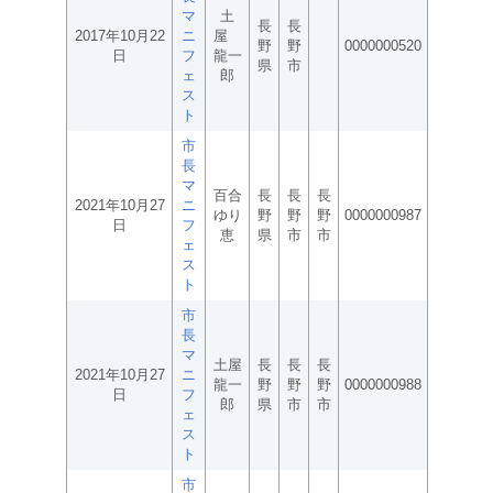
マ
土
長
長
2017年10月22
ニ
屋
野
野
0000000520
日
フ
龍一
県
市
ェ
郎
ス
ト
市
長
マ
百合
長
長
長
2021年10月27
ニ
ゆり
野
野
野
0000000987
日
フ
恵
県
市
市
ェ
ス
ト
市
長
マ
土屋
長
長
長
2021年10月27
ニ
龍一
野
野
野
0000000988
日
フ
郎
県
市
市
ェ
ス
ト
市