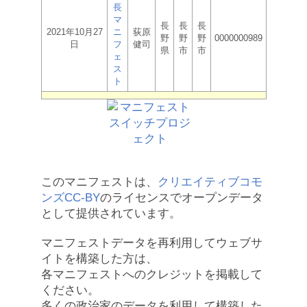
長
マ
長
長
長
2021年10月27
ニ
荻原
野
野
野
0000000989
日
フ
健司
県
市
市
ェ
ス
ト
このマニフェストは、
クリエイティブコモ
ンズCC-BY
のライセンスでオープンデータ
として提供されています。
マニフェストデータを再利用してウェブサ
イトを構築した方は、
各マニフェストへのクレジットを掲載して
ください。
多くの政治家のデータを利用して構築した