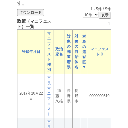
す。
1
-
5
件 /
5
件
政策（マニフェス
1
ト）一覧
マ
対
対
対
ニ
象
象
象
フ
の
の
の
ェ
政治
マニフェス
登録年月日
都
自
選
ス
家名
トID
道
治
挙
ト
府
体
区
種
県
名
▼
別
市
長
マ
加
長
長
2017年10月22
ニ
藤
野
野
0000000519
日
フ
久雄
県
市
ェ
ス
ト
市
長