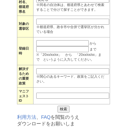
村名、
※同名の自治体は、都道府県とあわせて検索
都道府
することで分けて探すことができます。
県名
対象の
※都道府県、政令市や合併で選挙区が分かれ
選挙区
ている場合
から
登録日
まで
時
※「20xx/xx/xx」 から 「20xx/xx/xx」ま
で というように入力してください。
解決す
るため
※関心のあるキーワード、政策をご記入くだ
の重要
さい。
政策
マニフ
ェスト
ID
利用方法
、
FAQ
を閲覧のうえ
ダウンロードをお願いしま