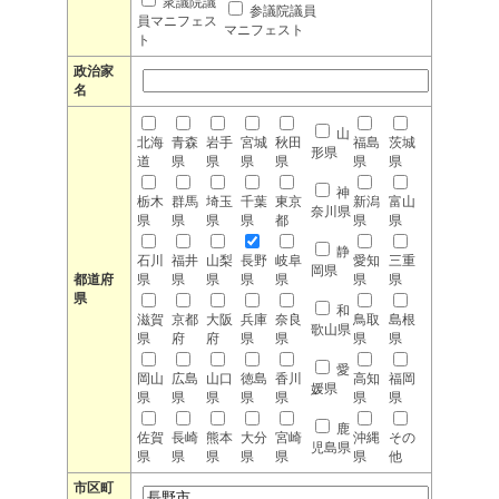
衆議院議
参議院議員
員マニフェス
マニフェスト
ト
政治家
名
山
北海
青森
岩手
宮城
秋田
福島
茨城
形県
道
県
県
県
県
県
県
神
栃木
群馬
埼玉
千葉
東京
新潟
富山
奈川県
県
県
県
県
都
県
県
静
石川
福井
山梨
長野
岐阜
愛知
三重
岡県
都道府
県
県
県
県
県
県
県
県
和
滋賀
京都
大阪
兵庫
奈良
鳥取
島根
歌山県
県
府
府
県
県
県
県
愛
岡山
広島
山口
徳島
香川
高知
福岡
媛県
県
県
県
県
県
県
県
鹿
佐賀
長崎
熊本
大分
宮崎
沖縄
その
児島県
県
県
県
県
県
県
他
市区町