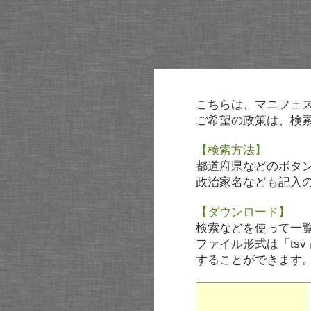
こちらは、マニフェ
ご希望の政策は、検
【検索方法】
都道府県などのボタ
政治家名なども記入
【ダウンロード】
検索などを使って一
ファイル形式は「tsv
することができます