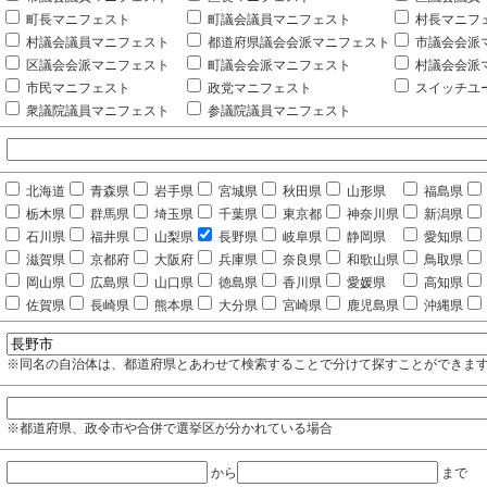
町長マニフェスト
町議会議員マニフェスト
村長マニフ
村議会議員マニフェスト
都道府県議会会派マニフェスト
市議会会派
区議会会派マニフェスト
町議会会派マニフェスト
村議会会派
市民マニフェスト
政党マニフェスト
スイッチユ
衆議院議員マニフェスト
参議院議員マニフェスト
北海道
青森県
岩手県
宮城県
秋田県
山形県
福島県
栃木県
群馬県
埼玉県
千葉県
東京都
神奈川県
新潟県
石川県
福井県
山梨県
長野県
岐阜県
静岡県
愛知県
滋賀県
京都府
大阪府
兵庫県
奈良県
和歌山県
鳥取県
岡山県
広島県
山口県
徳島県
香川県
愛媛県
高知県
佐賀県
長崎県
熊本県
大分県
宮崎県
鹿児島県
沖縄県
※同名の自治体は、都道府県とあわせて検索することで分けて探すことができま
※都道府県、政令市や合併で選挙区が分かれている場合
から
まで