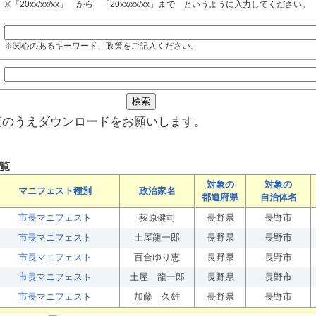
※「20xx/xx/xx」 から 「20xx/xx/xx」まで というように入力してください。
※関心のあるキーワード、政策をご記入ください。
覧のうえダウンロードをお願いします。
覧
対象の
対象の
マニフェスト種別
政治家名
都道府県
自治体名
市長マニフェスト
荻原健司
長野県
長野市
市長マニフェスト
土屋龍一郎
長野県
長野市
市長マニフェスト
百合ゆり恵
長野県
長野市
市長マニフェスト
土屋 龍一郎
長野県
長野市
市長マニフェスト
加藤 久雄
長野県
長野市