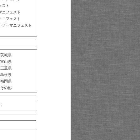
ェスト
マニフェスト
マニフェスト
ーザーマニフェスト
茨城県
富山県
三重県
島根県
福岡県
その他
す。