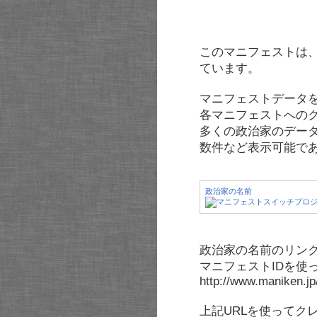
このマニフェストは
ています。
マニフェストデータ
各マニフェストへの
多くの政治家のデー
数件など表示可能で
政治家の名前
政治家の名前のリンク
マニフェストIDを使
http://www.maniken.j
上記URLを使ってク