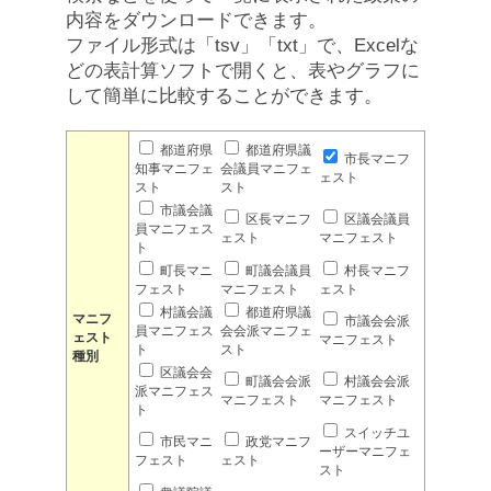
内容をダウンロードできます。
ファイル形式は「tsv」「txt」で、Excelな
どの表計算ソフトで開くと、表やグラフに
して簡単に比較することができます。
都道府県
都道府県議
市長マニフ
知事マニフェ
会議員マニフェ
ェスト
スト
スト
市議会議
区長マニフ
区議会議員
員マニフェス
ェスト
マニフェスト
ト
町長マニ
町議会議員
村長マニフ
フェスト
マニフェスト
ェスト
村議会議
都道府県議
マニフ
市議会会派
員マニフェス
会会派マニフェ
ェスト
マニフェスト
ト
スト
種別
区議会会
町議会会派
村議会会派
派マニフェス
マニフェスト
マニフェスト
ト
スイッチユ
市民マニ
政党マニフ
ーザーマニフェ
フェスト
ェスト
スト