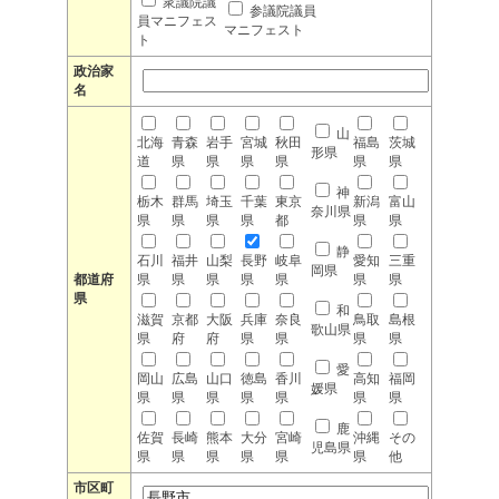
衆議院議
参議院議員
員マニフェス
マニフェスト
ト
政治家
名
山
北海
青森
岩手
宮城
秋田
福島
茨城
形県
道
県
県
県
県
県
県
神
栃木
群馬
埼玉
千葉
東京
新潟
富山
奈川県
県
県
県
県
都
県
県
静
石川
福井
山梨
長野
岐阜
愛知
三重
岡県
都道府
県
県
県
県
県
県
県
県
和
滋賀
京都
大阪
兵庫
奈良
鳥取
島根
歌山県
県
府
府
県
県
県
県
愛
岡山
広島
山口
徳島
香川
高知
福岡
媛県
県
県
県
県
県
県
県
鹿
佐賀
長崎
熊本
大分
宮崎
沖縄
その
児島県
県
県
県
県
県
県
他
市区町