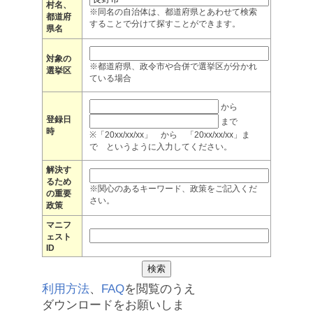
村名、
※同名の自治体は、都道府県とあわせて検索
都道府
することで分けて探すことができます。
県名
対象の
※都道府県、政令市や合併で選挙区が分かれ
選挙区
ている場合
から
登録日
まで
時
※「20xx/xx/xx」 から 「20xx/xx/xx」ま
で というように入力してください。
解決す
るため
※関心のあるキーワード、政策をご記入くだ
の重要
さい。
政策
マニフ
ェスト
ID
利用方法
、
FAQ
を閲覧のうえ
ダウンロードをお願いしま