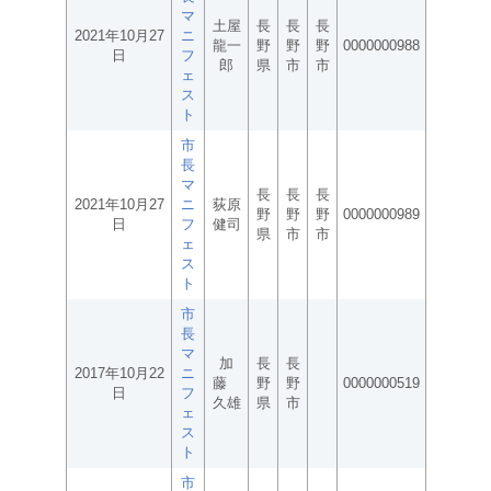
マ
土屋
長
長
長
2021年10月27
ニ
龍一
野
野
野
0000000988
日
フ
郎
県
市
市
ェ
ス
ト
市
長
マ
長
長
長
2021年10月27
ニ
荻原
野
野
野
0000000989
日
フ
健司
県
市
市
ェ
ス
ト
市
長
マ
加
長
長
2017年10月22
ニ
藤
野
野
0000000519
日
フ
久雄
県
市
ェ
ス
ト
市