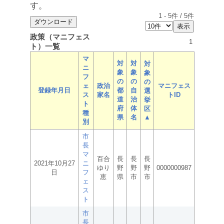
す。
1
-
5
件 /
5
件
政策（マニフェス
1
ト）一覧
マ
対
対
対
ニ
象
象
象
フ
の
の
の
ェ
政治
マニフェス
登録年月日
都
自
選
ス
家名
トID
道
治
挙
ト
府
体
区
種
県
名
▲
別
市
長
マ
百合
長
長
長
2021年10月27
ニ
ゆり
野
野
野
0000000987
日
フ
恵
県
市
市
ェ
ス
ト
市
長