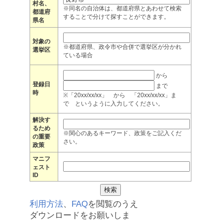
村名、
※同名の自治体は、都道府県とあわせて検索
都道府
することで分けて探すことができます。
県名
対象の
※都道府県、政令市や合併で選挙区が分かれ
選挙区
ている場合
から
登録日
まで
時
※「20xx/xx/xx」 から 「20xx/xx/xx」ま
で というように入力してください。
解決す
るため
※関心のあるキーワード、政策をご記入くだ
の重要
さい。
政策
マニフ
ェスト
ID
利用方法
、
FAQ
を閲覧のうえ
ダウンロードをお願いしま