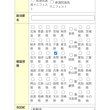
衆議院議
参議院議員
員マニフェス
マニフェスト
ト
政治家
名
山
北海
青森
岩手
宮城
秋田
福島
茨城
形県
道
県
県
県
県
県
県
神
栃木
群馬
埼玉
千葉
東京
新潟
富山
奈川県
県
県
県
県
都
県
県
静
石川
福井
山梨
長野
岐阜
愛知
三重
岡県
都道府
県
県
県
県
県
県
県
県
和
滋賀
京都
大阪
兵庫
奈良
鳥取
島根
歌山県
県
府
府
県
県
県
県
愛
岡山
広島
山口
徳島
香川
高知
福岡
媛県
県
県
県
県
県
県
県
鹿
佐賀
長崎
熊本
大分
宮崎
沖縄
その
児島県
県
県
県
県
県
県
他
市区町