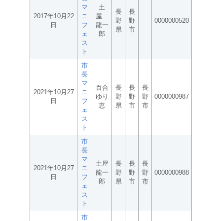
マ
土
長
長
2017年10月22
ニ
屋
野
野
0000000520
日
フ
龍一
県
市
ェ
郎
ス
ト
市
長
マ
百合
長
長
長
2021年10月27
ニ
ゆり
野
野
野
0000000987
日
フ
恵
県
市
市
ェ
ス
ト
市
長
マ
土屋
長
長
長
2021年10月27
ニ
龍一
野
野
野
0000000988
日
フ
郎
県
市
市
ェ
ス
ト
市