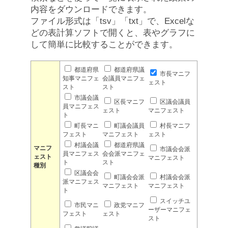
内容をダウンロードできます。
ファイル形式は「tsv」「txt」で、Excelな
どの表計算ソフトで開くと、表やグラフに
して簡単に比較することができます。
都道府県
都道府県議
市長マニフ
知事マニフェ
会議員マニフェ
ェスト
スト
スト
市議会議
区長マニフ
区議会議員
員マニフェス
ェスト
マニフェスト
ト
町長マニ
町議会議員
村長マニフ
フェスト
マニフェスト
ェスト
村議会議
都道府県議
マニフ
市議会会派
員マニフェス
会会派マニフェ
ェスト
マニフェスト
ト
スト
種別
区議会会
町議会会派
村議会会派
派マニフェス
マニフェスト
マニフェスト
ト
スイッチユ
市民マニ
政党マニフ
ーザーマニフェ
フェスト
ェスト
スト