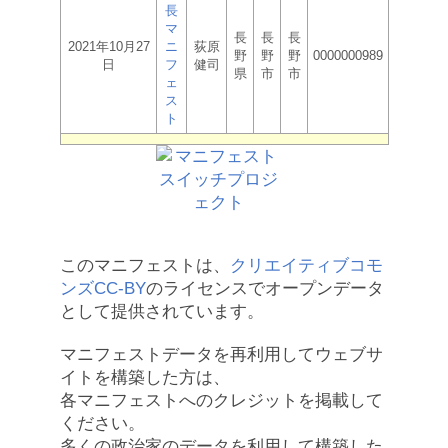
長
マ
長
長
長
2021年10月27
ニ
荻原
野
野
野
0000000989
日
フ
健司
県
市
市
ェ
ス
ト
このマニフェストは、
クリエイティブコモ
ンズCC-BY
のライセンスでオープンデータ
として提供されています。
マニフェストデータを再利用してウェブサ
イトを構築した方は、
各マニフェストへのクレジットを掲載して
ください。
多くの政治家のデータを利用して構築した