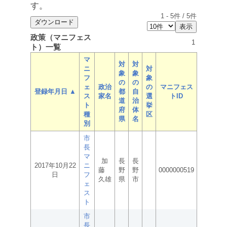
す。
1
-
5
件 /
5
件
政策（マニフェス
1
ト）一覧
マ
対
対
ニ
対
象
象
フ
象
の
の
ェ
政治
の
マニフェス
登録年月日 ▲
都
自
ス
家名
選
トID
道
治
ト
挙
府
体
種
区
県
名
別
市
長
マ
加
長
長
2017年10月22
ニ
藤
野
野
0000000519
日
フ
久雄
県
市
ェ
ス
ト
市
長