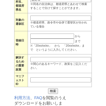
村名、
※同名の自治体は、都道府県とあわせて検索
都道府
することで分けて探すことができます。
県名
対象の
※都道府県、政令市や合併で選挙区が分かれ
選挙区
ている場合
から
登録日
まで
時
※「20xx/xx/xx」 から 「20xx/xx/xx」ま
で というように入力してください。
解決す
るため
※関心のあるキーワード、政策をご記入くだ
の重要
さい。
政策
マニフ
ェスト
ID
利用方法
、
FAQ
を閲覧のうえ
ダウンロードをお願いしま