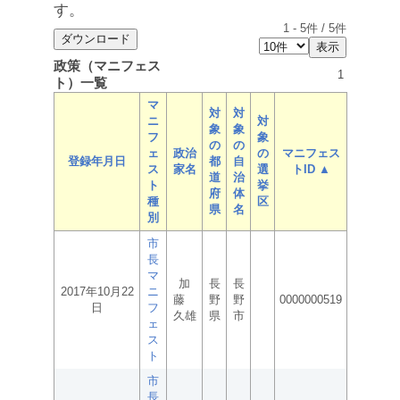
す。
1
-
5
件 /
5
件
政策（マニフェス
1
ト）一覧
マ
対
対
ニ
対
象
象
フ
象
の
の
ェ
政治
の
マニフェス
登録年月日
都
自
ス
家名
選
トID ▲
道
治
ト
挙
府
体
種
区
県
名
別
市
長
マ
加
長
長
2017年10月22
ニ
藤
野
野
0000000519
日
フ
久雄
県
市
ェ
ス
ト
市
長