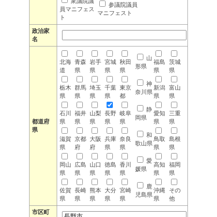
衆議院議
参議院議員
員マニフェス
マニフェスト
ト
政治家
名
山
北海
青森
岩手
宮城
秋田
福島
茨城
形県
道
県
県
県
県
県
県
神
栃木
群馬
埼玉
千葉
東京
新潟
富山
奈川県
県
県
県
県
都
県
県
静
石川
福井
山梨
長野
岐阜
愛知
三重
岡県
都道府
県
県
県
県
県
県
県
県
和
滋賀
京都
大阪
兵庫
奈良
鳥取
島根
歌山県
県
府
府
県
県
県
県
愛
岡山
広島
山口
徳島
香川
高知
福岡
媛県
県
県
県
県
県
県
県
鹿
佐賀
長崎
熊本
大分
宮崎
沖縄
その
児島県
県
県
県
県
県
県
他
市区町