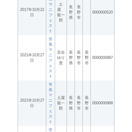
マ
土
長
長
2017年10月22
ニ
屋
野
野
0000000520
日
フ
龍一
県
市
ェ
郎
ス
ト
市
長
マ
百合
長
長
長
2021年10月27
ニ
ゆり
野
野
野
0000000987
日
フ
恵
県
市
市
ェ
ス
ト
市
長
マ
土屋
長
長
長
2021年10月27
ニ
龍一
野
野
野
0000000988
日
フ
郎
県
市
市
ェ
ス
ト
市