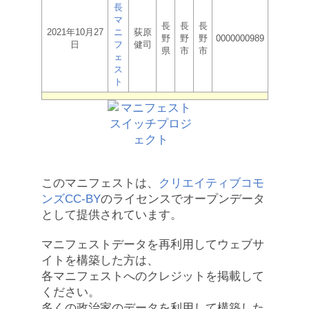
長
マ
長
長
長
2021年10月27
ニ
荻原
野
野
野
0000000989
日
フ
健司
県
市
市
ェ
ス
ト
このマニフェストは、
クリエイティブコモ
ンズCC-BY
のライセンスでオープンデータ
として提供されています。
マニフェストデータを再利用してウェブサ
イトを構築した方は、
各マニフェストへのクレジットを掲載して
ください。
多くの政治家のデータを利用して構築した