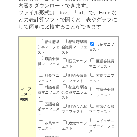
内容をダウンロードできます。
ファイル形式は「tsv」「txt」で、Excelな
どの表計算ソフトで開くと、表やグラフに
して簡単に比較することができます。
都道府県
都道府県議
市長マニフ
知事マニフェ
会議員マニフェ
ェスト
スト
スト
市議会議
区長マニフ
区議会議員
員マニフェス
ェスト
マニフェスト
ト
町長マニ
町議会議員
村長マニフ
フェスト
マニフェスト
ェスト
村議会議
都道府県議
マニフ
市議会会派
員マニフェス
会会派マニフェ
ェスト
マニフェスト
ト
スト
種別
区議会会
町議会会派
村議会会派
派マニフェス
マニフェスト
マニフェスト
ト
スイッチユ
市民マニ
政党マニフ
ーザーマニフェ
フェスト
ェスト
スト