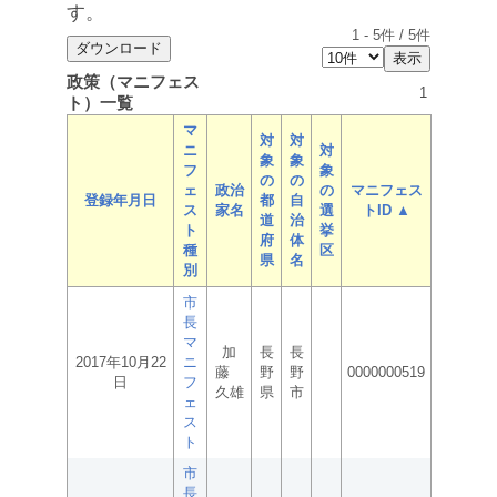
す。
1
-
5
件 /
5
件
政策（マニフェス
1
ト）一覧
マ
対
対
ニ
対
象
象
フ
象
の
の
ェ
政治
の
マニフェス
登録年月日
都
自
ス
家名
選
トID ▲
道
治
ト
挙
府
体
種
区
県
名
別
市
長
マ
加
長
長
2017年10月22
ニ
藤
野
野
0000000519
日
フ
久雄
県
市
ェ
ス
ト
市
長