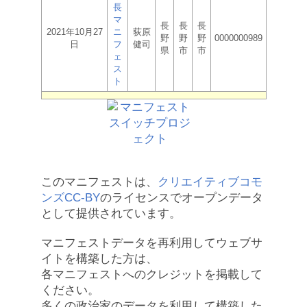
長
マ
長
長
長
2021年10月27
ニ
荻原
野
野
野
0000000989
日
フ
健司
県
市
市
ェ
ス
ト
このマニフェストは、
クリエイティブコモ
ンズCC-BY
のライセンスでオープンデータ
として提供されています。
マニフェストデータを再利用してウェブサ
イトを構築した方は、
各マニフェストへのクレジットを掲載して
ください。
多くの政治家のデータを利用して構築した