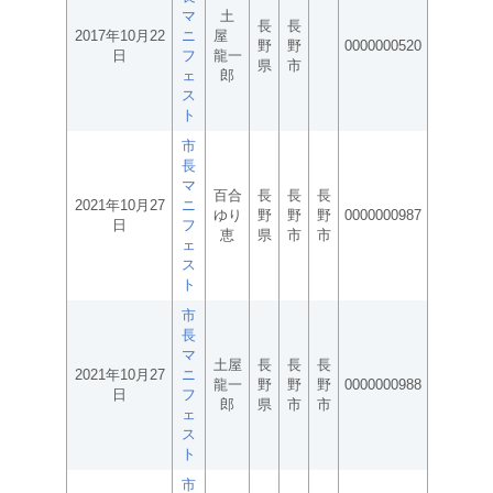
マ
土
長
長
2017年10月22
ニ
屋
野
野
0000000520
日
フ
龍一
県
市
ェ
郎
ス
ト
市
長
マ
百合
長
長
長
2021年10月27
ニ
ゆり
野
野
野
0000000987
日
フ
恵
県
市
市
ェ
ス
ト
市
長
マ
土屋
長
長
長
2021年10月27
ニ
龍一
野
野
野
0000000988
日
フ
郎
県
市
市
ェ
ス
ト
市