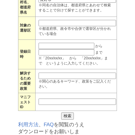
村名、
※同名の自治体は、都道府県とあわせて検索
都道府
することで分けて探すことができます。
県名
対象の
※都道府県、政令市や合併で選挙区が分かれ
選挙区
ている場合
から
登録日
まで
時
※「20xx/xx/xx」 から 「20xx/xx/xx」ま
で というように入力してください。
解決す
るため
※関心のあるキーワード、政策をご記入くだ
の重要
さい。
政策
マニフ
ェスト
ID
利用方法
、
FAQ
を閲覧のうえ
ダウンロードをお願いしま