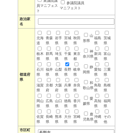
衆議院議
参議院議員
員マニフェス
マニフェスト
ト
政治家
名
山
北海
青森
岩手
宮城
秋田
福島
茨城
形県
道
県
県
県
県
県
県
神
栃木
群馬
埼玉
千葉
東京
新潟
富山
奈川県
県
県
県
県
都
県
県
静
石川
福井
山梨
長野
岐阜
愛知
三重
岡県
都道府
県
県
県
県
県
県
県
県
和
滋賀
京都
大阪
兵庫
奈良
鳥取
島根
歌山県
県
府
府
県
県
県
県
愛
岡山
広島
山口
徳島
香川
高知
福岡
媛県
県
県
県
県
県
県
県
鹿
佐賀
長崎
熊本
大分
宮崎
沖縄
その
児島県
県
県
県
県
県
県
他
市区町