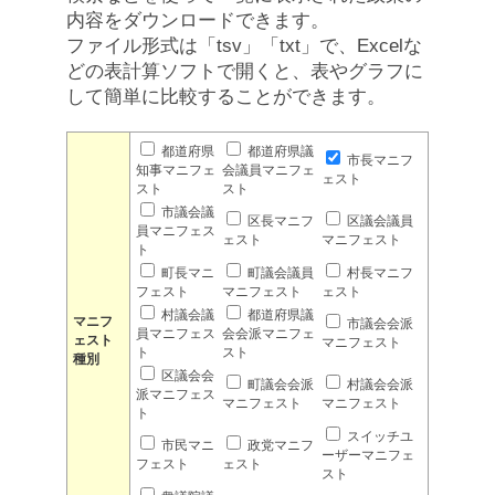
内容をダウンロードできます。
ファイル形式は「tsv」「txt」で、Excelな
どの表計算ソフトで開くと、表やグラフに
して簡単に比較することができます。
都道府県
都道府県議
市長マニフ
知事マニフェ
会議員マニフェ
ェスト
スト
スト
市議会議
区長マニフ
区議会議員
員マニフェス
ェスト
マニフェスト
ト
町長マニ
町議会議員
村長マニフ
フェスト
マニフェスト
ェスト
村議会議
都道府県議
マニフ
市議会会派
員マニフェス
会会派マニフェ
ェスト
マニフェスト
ト
スト
種別
区議会会
町議会会派
村議会会派
派マニフェス
マニフェスト
マニフェスト
ト
スイッチユ
市民マニ
政党マニフ
ーザーマニフェ
フェスト
ェスト
スト