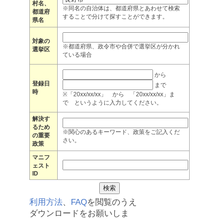
村名、
※同名の自治体は、都道府県とあわせて検索
都道府
することで分けて探すことができます。
県名
対象の
※都道府県、政令市や合併で選挙区が分かれ
選挙区
ている場合
から
登録日
まで
時
※「20xx/xx/xx」 から 「20xx/xx/xx」ま
で というように入力してください。
解決す
るため
※関心のあるキーワード、政策をご記入くだ
の重要
さい。
政策
マニフ
ェスト
ID
利用方法
、
FAQ
を閲覧のうえ
ダウンロードをお願いしま