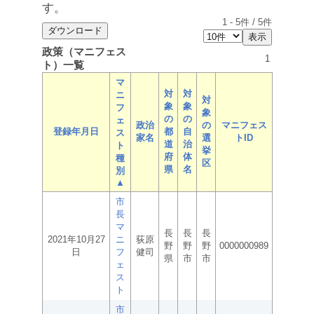
す。
1
-
5
件 /
5
件
政策（マニフェス
1
ト）一覧
マ
対
対
ニ
対
象
象
フ
象
の
の
ェ
政治
の
マニフェス
登録年月日
都
自
ス
家名
選
トID
道
治
ト
挙
府
体
種
区
県
名
別
▲
市
長
マ
長
長
長
2021年10月27
ニ
荻原
野
野
野
0000000989
日
フ
健司
県
市
市
ェ
ス
ト
市