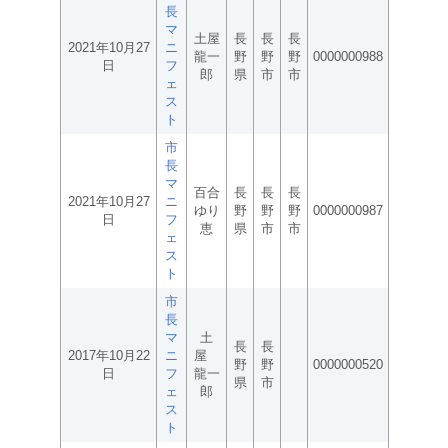
長
マ
土屋
長
長
長
2021年10月27
ニ
龍一
野
野
野
0000000988
日
フ
郎
県
市
市
ェ
ス
ト
市
長
マ
百合
長
長
長
2021年10月27
ニ
ゆり
野
野
野
0000000987
日
フ
恵
県
市
市
ェ
ス
ト
市
長
マ
土
長
長
2017年10月22
ニ
屋
野
野
0000000520
日
フ
龍一
県
市
ェ
郎
ス
ト