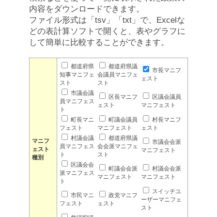
内容をダウンロードできます。
ファイル形式は「tsv」「txt」で、Excelな
どの表計算ソフトで開くと、表やグラフに
して簡単に比較することができます。
都道府県
都道府県議
市長マニフ
知事マニフェ
会議員マニフェ
ェスト
スト
スト
市議会議
区長マニフ
区議会議員
員マニフェス
ェスト
マニフェスト
ト
町長マニ
町議会議員
村長マニフ
フェスト
マニフェスト
ェスト
村議会議
都道府県議
マニフ
市議会会派
員マニフェス
会会派マニフェ
ェスト
マニフェスト
ト
スト
種別
区議会会
町議会会派
村議会会派
派マニフェス
マニフェスト
マニフェスト
ト
スイッチユ
市民マニ
政党マニフ
ーザーマニフェ
フェスト
ェスト
スト