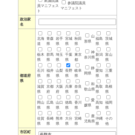
衆議院議
参議院議員
員マニフェス
マニフェスト
ト
政治家
名
山
北海
青森
岩手
宮城
秋田
福島
茨城
形県
道
県
県
県
県
県
県
神
栃木
群馬
埼玉
千葉
東京
新潟
富山
奈川県
県
県
県
県
都
県
県
静
石川
福井
山梨
長野
岐阜
愛知
三重
岡県
都道府
県
県
県
県
県
県
県
県
和
滋賀
京都
大阪
兵庫
奈良
鳥取
島根
歌山県
県
府
府
県
県
県
県
愛
岡山
広島
山口
徳島
香川
高知
福岡
媛県
県
県
県
県
県
県
県
鹿
佐賀
長崎
熊本
大分
宮崎
沖縄
その
児島県
県
県
県
県
県
県
他
市区町