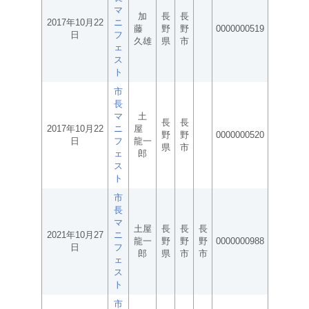
マ
加
長
長
2017年10月22
ニ
藤
野
野
0000000519
日
フ
久雄
県
市
ェ
ス
ト
市
長
マ
土
長
長
2017年10月22
ニ
屋
野
野
0000000520
日
フ
龍一
県
市
ェ
郎
ス
ト
市
長
マ
土屋
長
長
長
2021年10月27
ニ
龍一
野
野
野
0000000988
日
フ
郎
県
市
市
ェ
ス
ト
市