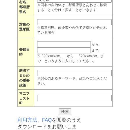
村名、
※同名の自治体は、都道府県とあわせて検索
都道府
することで分けて探すことができます。
県名
対象の
※都道府県、政令市や合併で選挙区が分かれ
選挙区
ている場合
から
登録日
まで
時
※「20xx/xx/xx」 から 「20xx/xx/xx」ま
で というように入力してください。
解決す
るため
※関心のあるキーワード、政策をご記入くだ
の重要
さい。
政策
マニフ
ェスト
ID
利用方法
、
FAQ
を閲覧のうえ
ダウンロードをお願いしま