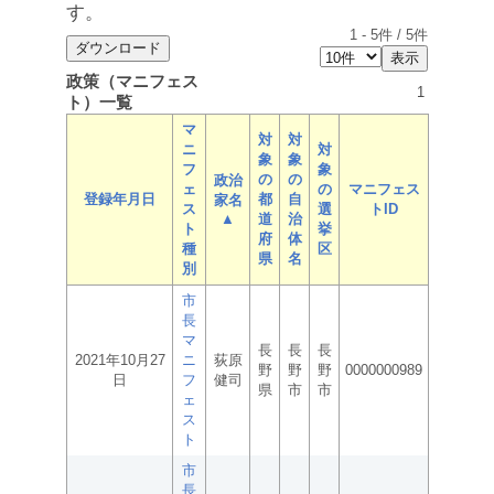
す。
1
-
5
件 /
5
件
政策（マニフェス
1
ト）一覧
マ
対
対
ニ
対
象
象
フ
象
の
の
政治
ェ
の
マニフェス
登録年月日
都
自
家名
ス
選
トID
▲
道
治
ト
挙
府
体
種
区
県
名
別
市
長
マ
長
長
長
2021年10月27
ニ
荻原
野
野
野
0000000989
日
フ
健司
県
市
市
ェ
ス
ト
市
長