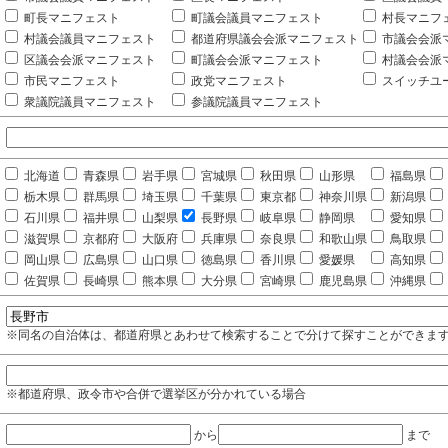
町長マニフェスト
町議会議員マニフェスト
村長マニフ
村議会議員マニフェスト
都道府県議会会派マニフェスト
市議会会派
区議会会派マニフェスト
町議会会派マニフェスト
村議会会派
市民マニフェスト
政党マニフェスト
スイッチユ
衆議院議員マニフェスト
参議院議員マニフェスト
北海道
青森県
岩手県
宮城県
秋田県
山形県
福島県
栃木県
群馬県
埼玉県
千葉県
東京都
神奈川県
新潟県
石川県
福井県
山梨県
長野県
岐阜県
静岡県
愛知県
滋賀県
京都府
大阪府
兵庫県
奈良県
和歌山県
鳥取県
岡山県
広島県
山口県
徳島県
香川県
愛媛県
高知県
佐賀県
長崎県
熊本県
大分県
宮崎県
鹿児島県
沖縄県
※同名の自治体は、都道府県とあわせて検索することで分けて探すことができま
※都道府県、政令市や合併で選挙区が分かれている場合
から
まで