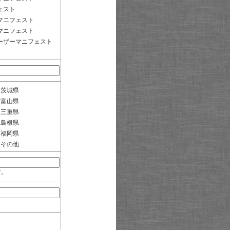
ェスト
マニフェスト
マニフェスト
ーザーマニフェスト
茨城県
富山県
三重県
島根県
福岡県
その他
す。