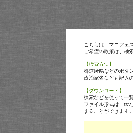
こちらは、マニフェ
ご希望の政策は、検
【検索方法】
都道府県などのボタ
政治家名なども記入
【ダウンロード】
検索などを使って一
ファイル形式は「tsv
することができます