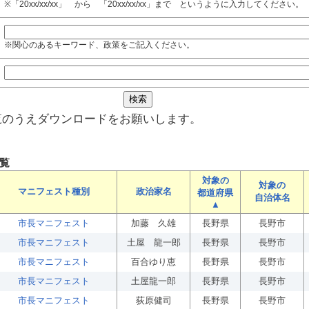
※「20xx/xx/xx」 から 「20xx/xx/xx」まで というように入力してください。
※関心のあるキーワード、政策をご記入ください。
覧のうえダウンロードをお願いします。
覧
対象の
対象の
マニフェスト種別
政治家名
都道府県
自治体名
▲
市長マニフェスト
加藤 久雄
長野県
長野市
市長マニフェスト
土屋 龍一郎
長野県
長野市
市長マニフェスト
百合ゆり恵
長野県
長野市
市長マニフェスト
土屋龍一郎
長野県
長野市
市長マニフェスト
荻原健司
長野県
長野市