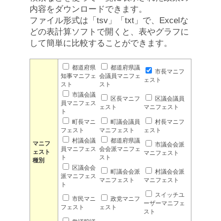
内容をダウンロードできます。
ファイル形式は「tsv」「txt」で、Excelな
どの表計算ソフトで開くと、表やグラフに
して簡単に比較することができます。
都道府県
都道府県議
市長マニフ
知事マニフェ
会議員マニフェ
ェスト
スト
スト
市議会議
区長マニフ
区議会議員
員マニフェス
ェスト
マニフェスト
ト
町長マニ
町議会議員
村長マニフ
フェスト
マニフェスト
ェスト
村議会議
都道府県議
マニフ
市議会会派
員マニフェス
会会派マニフェ
ェスト
マニフェスト
ト
スト
種別
区議会会
町議会会派
村議会会派
派マニフェス
マニフェスト
マニフェスト
ト
スイッチユ
市民マニ
政党マニフ
ーザーマニフェ
フェスト
ェスト
スト