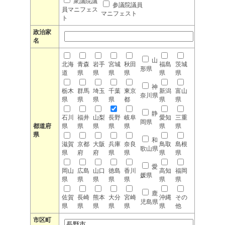
衆議院議
参議院議員
員マニフェス
マニフェスト
ト
政治家
名
山
北海
青森
岩手
宮城
秋田
福島
茨城
形県
道
県
県
県
県
県
県
神
栃木
群馬
埼玉
千葉
東京
新潟
富山
奈川県
県
県
県
県
都
県
県
静
石川
福井
山梨
長野
岐阜
愛知
三重
岡県
都道府
県
県
県
県
県
県
県
県
和
滋賀
京都
大阪
兵庫
奈良
鳥取
島根
歌山県
県
府
府
県
県
県
県
愛
岡山
広島
山口
徳島
香川
高知
福岡
媛県
県
県
県
県
県
県
県
鹿
佐賀
長崎
熊本
大分
宮崎
沖縄
その
児島県
県
県
県
県
県
県
他
市区町