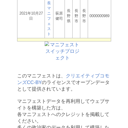
長
マ
長
長
長
2021年10月27
ニ
荻原
野
野
野
0000000989
日
フ
健司
県
市
市
ェ
ス
ト
このマニフェストは、
クリエイティブコモ
ンズCC-BY
のライセンスでオープンデータ
として提供されています。
マニフェストデータを再利用してウェブサ
イトを構築した方は、
各マニフェストへのクレジットを掲載して
ください。
多くの政治家のデータを利用して構築した