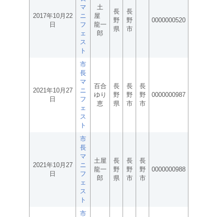
マ
土
長
長
2017年10月22
ニ
屋
野
野
0000000520
日
フ
龍一
県
市
ェ
郎
ス
ト
市
長
マ
百合
長
長
長
2021年10月27
ニ
ゆり
野
野
野
0000000987
日
フ
恵
県
市
市
ェ
ス
ト
市
長
マ
土屋
長
長
長
2021年10月27
ニ
龍一
野
野
野
0000000988
日
フ
郎
県
市
市
ェ
ス
ト
市