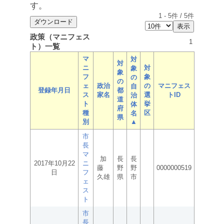
す。
1
-
5
件 /
5
件
政策（マニフェス
1
ト）一覧
マ
対
対
ニ
対
象
象
フ
象
の
の
ェ
政治
の
マニフェス
自
登録年月日
都
ス
家名
選
トID
治
道
ト
挙
体
府
種
区
名
県
別
▲
市
長
マ
加
長
長
2017年10月22
ニ
藤
野
野
0000000519
日
フ
久雄
県
市
ェ
ス
ト
市
長