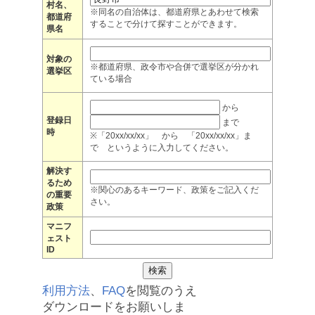
村名、
※同名の自治体は、都道府県とあわせて検索
都道府
することで分けて探すことができます。
県名
対象の
※都道府県、政令市や合併で選挙区が分かれ
選挙区
ている場合
から
登録日
まで
時
※「20xx/xx/xx」 から 「20xx/xx/xx」ま
で というように入力してください。
解決す
るため
※関心のあるキーワード、政策をご記入くだ
の重要
さい。
政策
マニフ
ェスト
ID
利用方法
、
FAQ
を閲覧のうえ
ダウンロードをお願いしま