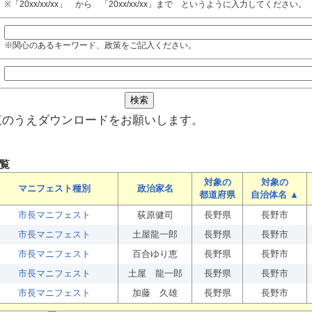
※「20xx/xx/xx」 から 「20xx/xx/xx」まで というように入力してください。
※関心のあるキーワード、政策をご記入ください。
覧のうえダウンロードをお願いします。
覧
対象の
対象の
マニフェスト種別
政治家名
都道府県
自治体名 ▲
市長マニフェスト
荻原健司
長野県
長野市
市長マニフェスト
土屋龍一郎
長野県
長野市
市長マニフェスト
百合ゆり恵
長野県
長野市
市長マニフェスト
土屋 龍一郎
長野県
長野市
市長マニフェスト
加藤 久雄
長野県
長野市