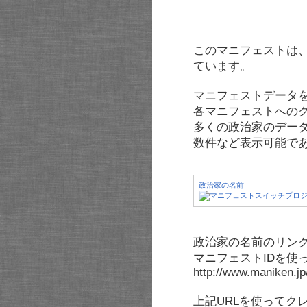
このマニフェストは
ています。
マニフェストデータ
各マニフェストへの
多くの政治家のデー
数件など表示可能で
政治家の名前
政治家の名前のリンク
マニフェストIDを使
http://www.maniken.j
上記URLを使ってク