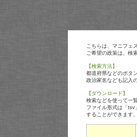
こちらは、マニフェ
ご希望の政策は、検
【検索方法】
都道府県などのボタ
政治家名なども記入
【ダウンロード】
検索などを使って一
ファイル形式は「tsv
することができます