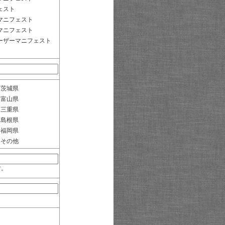
ェスト
マニフェスト
マニフェスト
ーザーマニフェスト
茨城県
富山県
三重県
島根県
福岡県
その他
す。