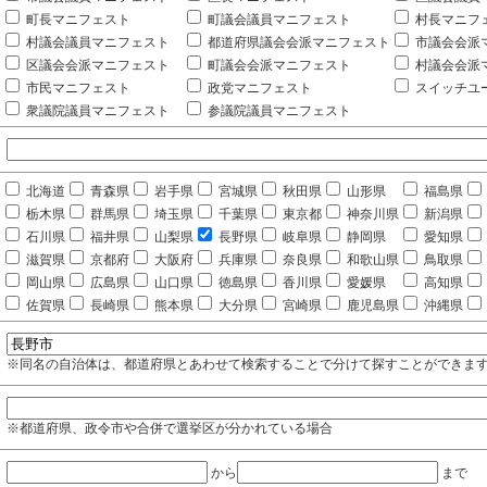
町長マニフェスト
町議会議員マニフェスト
村長マニフ
村議会議員マニフェスト
都道府県議会会派マニフェスト
市議会会派
区議会会派マニフェスト
町議会会派マニフェスト
村議会会派
市民マニフェスト
政党マニフェスト
スイッチユ
衆議院議員マニフェスト
参議院議員マニフェスト
北海道
青森県
岩手県
宮城県
秋田県
山形県
福島県
栃木県
群馬県
埼玉県
千葉県
東京都
神奈川県
新潟県
石川県
福井県
山梨県
長野県
岐阜県
静岡県
愛知県
滋賀県
京都府
大阪府
兵庫県
奈良県
和歌山県
鳥取県
岡山県
広島県
山口県
徳島県
香川県
愛媛県
高知県
佐賀県
長崎県
熊本県
大分県
宮崎県
鹿児島県
沖縄県
※同名の自治体は、都道府県とあわせて検索することで分けて探すことができま
※都道府県、政令市や合併で選挙区が分かれている場合
から
まで