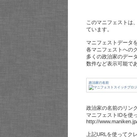
このマニフェストは
ています。
マニフェストデータ
各マニフェストへの
多くの政治家のデー
数件など表示可能で
政治家の名前
政治家の名前のリンク
マニフェストIDを使
http://www.maniken.j
上記URLを使ってク