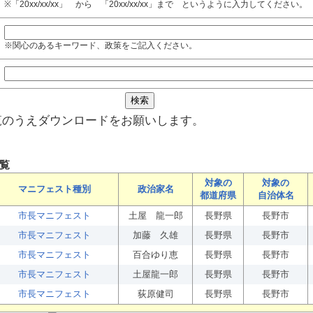
※「20xx/xx/xx」 から 「20xx/xx/xx」まで というように入力してください。
※関心のあるキーワード、政策をご記入ください。
覧のうえダウンロードをお願いします。
覧
対象の
対象の
マニフェスト種別
政治家名
都道府県
自治体名
市長マニフェスト
土屋 龍一郎
長野県
長野市
市長マニフェスト
加藤 久雄
長野県
長野市
市長マニフェスト
百合ゆり恵
長野県
長野市
市長マニフェスト
土屋龍一郎
長野県
長野市
市長マニフェスト
荻原健司
長野県
長野市