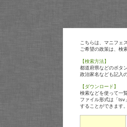
こちらは、マニフェ
ご希望の政策は、検
【検索方法】
都道府県などのボタ
政治家名なども記入
【ダウンロード】
検索などを使って一
ファイル形式は「tsv
することができます