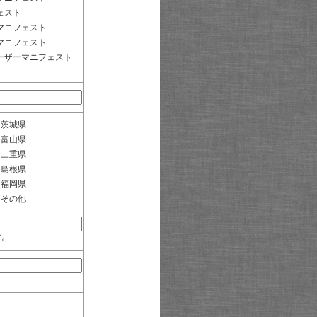
ェスト
マニフェスト
マニフェスト
ーザーマニフェスト
茨城県
富山県
三重県
島根県
福岡県
その他
す。