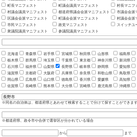
町長マニフェスト
町議会議員マニフェスト
村長マニフ
村議会議員マニフェスト
都道府県議会会派マニフェスト
市議会会派
区議会会派マニフェスト
町議会会派マニフェスト
村議会会派
市民マニフェスト
政党マニフェスト
スイッチユ
衆議院議員マニフェスト
参議院議員マニフェスト
北海道
青森県
岩手県
宮城県
秋田県
山形県
福島県
栃木県
群馬県
埼玉県
千葉県
東京都
神奈川県
新潟県
石川県
福井県
山梨県
長野県
岐阜県
静岡県
愛知県
滋賀県
京都府
大阪府
兵庫県
奈良県
和歌山県
鳥取県
岡山県
広島県
山口県
徳島県
香川県
愛媛県
高知県
佐賀県
長崎県
熊本県
大分県
宮崎県
鹿児島県
沖縄県
※同名の自治体は、都道府県とあわせて検索することで分けて探すことができま
※都道府県、政令市や合併で選挙区が分かれている場合
から
まで