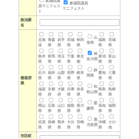
衆議院議
参議院議員
員マニフェス
マニフェスト
ト
政治家
名
山
北海
青森
岩手
宮城
秋田
福島
茨城
形県
道
県
県
県
県
県
県
神
栃木
群馬
埼玉
千葉
東京
新潟
富山
奈川県
県
県
県
県
都
県
県
静
石川
福井
山梨
長野
岐阜
愛知
三重
岡県
都道府
県
県
県
県
県
県
県
県
和
滋賀
京都
大阪
兵庫
奈良
鳥取
島根
歌山県
県
府
府
県
県
県
県
愛
岡山
広島
山口
徳島
香川
高知
福岡
媛県
県
県
県
県
県
県
県
鹿
佐賀
長崎
熊本
大分
宮崎
沖縄
その
児島県
県
県
県
県
県
県
他
市区町