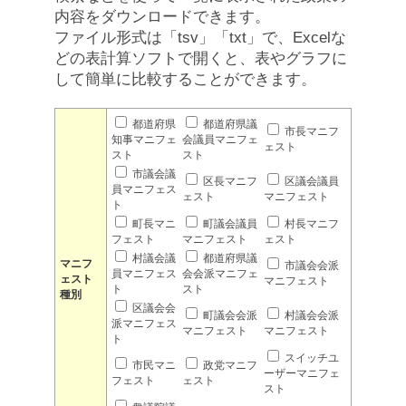
内容をダウンロードできます。
ファイル形式は「tsv」「txt」で、Excelな
どの表計算ソフトで開くと、表やグラフに
して簡単に比較することができます。
都道府県
都道府県議
市長マニフ
知事マニフェ
会議員マニフェ
ェスト
スト
スト
市議会議
区長マニフ
区議会議員
員マニフェス
ェスト
マニフェスト
ト
町長マニ
町議会議員
村長マニフ
フェスト
マニフェスト
ェスト
村議会議
都道府県議
マニフ
市議会会派
員マニフェス
会会派マニフェ
ェスト
マニフェスト
ト
スト
種別
区議会会
町議会会派
村議会会派
派マニフェス
マニフェスト
マニフェスト
ト
スイッチユ
市民マニ
政党マニフ
ーザーマニフェ
フェスト
ェスト
スト