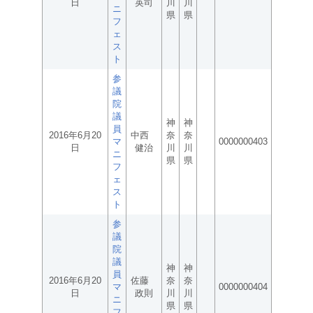
日
英司
川
川
ニ
県
県
フ
ェ
ス
ト
参
議
院
議
神
神
員
2016年6月20
中西
奈
奈
マ
0000000403
日
健治
川
川
ニ
県
県
フ
ェ
ス
ト
参
議
院
議
神
神
員
2016年6月20
佐藤
奈
奈
マ
0000000404
日
政則
川
川
ニ
県
県
フ