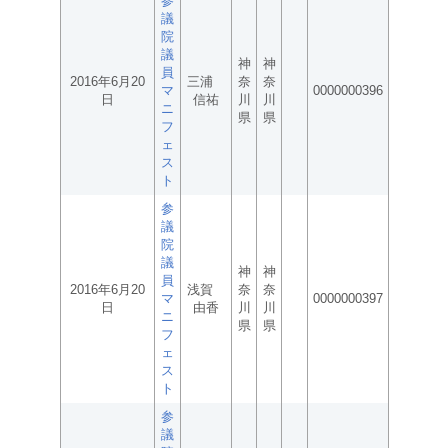
参
議
院
議
神
神
員
2016年6月20
三浦
奈
奈
マ
0000000396
日
信祐
川
川
ニ
県
県
フ
ェ
ス
ト
参
議
院
議
神
神
員
2016年6月20
浅賀
奈
奈
マ
0000000397
日
由香
川
川
ニ
県
県
フ
ェ
ス
ト
参
議