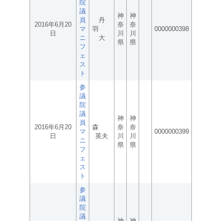
院
議
神
神
員
丹
2016年6月20
奈
奈
マ
羽
0000000398
日
川
川
ニ
大
県
県
フ
ェ
ス
ト
参
議
院
議
神
神
員
2016年6月20
森
奈
奈
マ
0000000399
日
英夫
川
川
ニ
県
県
フ
ェ
ス
ト
参
議
院
議
神
神