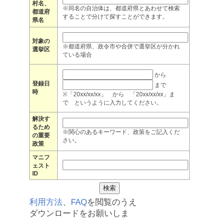
村名、
※同名の自治体は、都道府県とあわせて検索
都道府
することで分けて探すことができます。
県名
対象の
※都道府県、政令市や合併で選挙区が分かれ
選挙区
ている場合
から
登録日
まで
時
※「20xx/xx/xx」 から 「20xx/xx/xx」ま
で というように入力してください。
解決す
るため
※関心のあるキーワード、政策をご記入くだ
の重要
さい。
政策
マニフ
ェスト
ID
利用方法
、
FAQ
を閲覧のうえ
ダウンロードをお願いしま