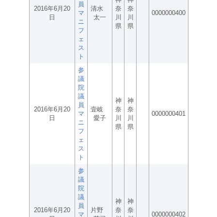
員
2016年6月20
清水
奈
奈
マ
0000000400
日
太一
川
川
ニ
県
県
フ
ェ
ス
ト
参
議
院
議
神
神
員
2016年6月20
壹岐
奈
奈
マ
0000000401
日
愛子
川
川
ニ
県
県
フ
ェ
ス
ト
参
議
院
議
神
神
員
2016年6月20
片野
奈
奈
マ
0000000402