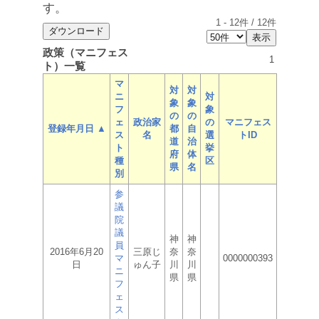
す。
1
-
12
件 /
12
件
政策（マニフェス
1
ト）一覧
マ
対
対
ニ
対
象
象
フ
象
の
の
ェ
政治家
の
マニフェス
登録年月日 ▲
都
自
ス
名
選
トID
道
治
ト
挙
府
体
種
区
県
名
別
参
議
院
議
神
神
員
2016年6月20
三原じ
奈
奈
マ
0000000393
日
ゅん子
川
川
ニ
県
県
フ
ェ
ス