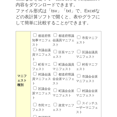
内容をダウンロードできます。
ファイル形式は「tsv」「txt」で、Excelな
どの表計算ソフトで開くと、表やグラフに
して簡単に比較することができます。
都道府県
都道府県議
市長マニフ
知事マニフェ
会議員マニフェ
ェスト
スト
スト
市議会議
区長マニフ
区議会議員
員マニフェス
ェスト
マニフェスト
ト
町長マニ
町議会議員
村長マニフ
フェスト
マニフェスト
ェスト
村議会議
都道府県議
マニフ
市議会会派
員マニフェス
会会派マニフェ
ェスト
マニフェスト
ト
スト
種別
区議会会
町議会会派
村議会会派
派マニフェス
マニフェスト
マニフェスト
ト
スイッチユ
市民マニ
政党マニフ
ーザーマニフェ
フェスト
ェスト
スト