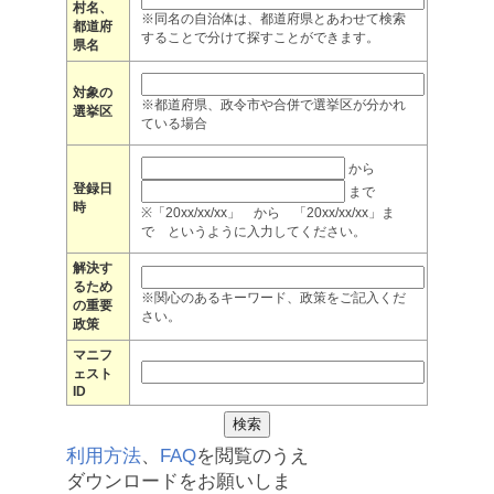
村名、
※同名の自治体は、都道府県とあわせて検索
都道府
することで分けて探すことができます。
県名
対象の
※都道府県、政令市や合併で選挙区が分かれ
選挙区
ている場合
から
登録日
まで
時
※「20xx/xx/xx」 から 「20xx/xx/xx」ま
で というように入力してください。
解決す
るため
※関心のあるキーワード、政策をご記入くだ
の重要
さい。
政策
マニフ
ェスト
ID
利用方法
、
FAQ
を閲覧のうえ
ダウンロードをお願いしま