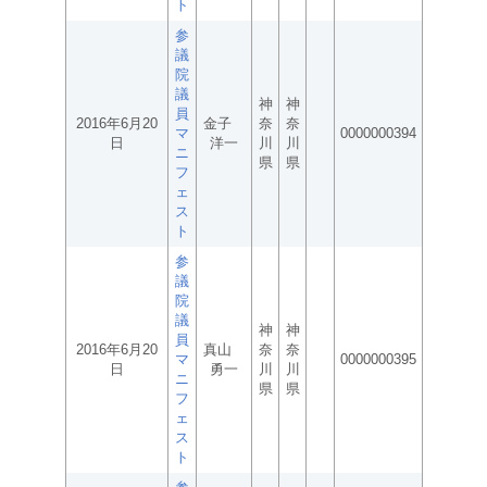
ト
参
議
院
議
神
神
員
2016年6月20
金子
奈
奈
マ
0000000394
日
洋一
川
川
ニ
県
県
フ
ェ
ス
ト
参
議
院
議
神
神
員
2016年6月20
真山
奈
奈
マ
0000000395
日
勇一
川
川
ニ
県
県
フ
ェ
ス
ト