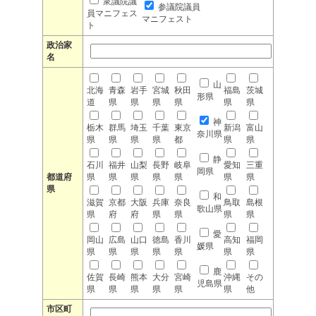
衆議院議
参議院議員
員マニフェス
マニフェスト
ト
政治家
名
山
北海
青森
岩手
宮城
秋田
福島
茨城
形県
道
県
県
県
県
県
県
神
栃木
群馬
埼玉
千葉
東京
新潟
富山
奈川県
県
県
県
県
都
県
県
静
石川
福井
山梨
長野
岐阜
愛知
三重
岡県
都道府
県
県
県
県
県
県
県
県
和
滋賀
京都
大阪
兵庫
奈良
鳥取
島根
歌山県
県
府
府
県
県
県
県
愛
岡山
広島
山口
徳島
香川
高知
福岡
媛県
県
県
県
県
県
県
県
鹿
佐賀
長崎
熊本
大分
宮崎
沖縄
その
児島県
県
県
県
県
県
県
他
市区町