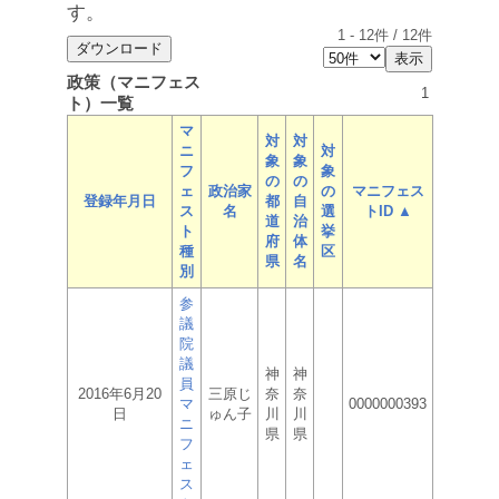
す。
1
-
12
件 /
12
件
政策（マニフェス
1
ト）一覧
マ
対
対
ニ
対
象
象
フ
象
の
の
ェ
政治家
の
マニフェス
登録年月日
都
自
ス
名
選
トID ▲
道
治
ト
挙
府
体
種
区
県
名
別
参
議
院
議
神
神
員
2016年6月20
三原じ
奈
奈
マ
0000000393
日
ゅん子
川
川
ニ
県
県
フ
ェ
ス