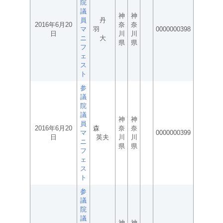
院
議
神
神
員
丹
2016年6月20
奈
奈
マ
羽
0000000398
日
川
川
ニ
大
県
県
フ
ェ
ス
ト
参
議
院
議
神
神
員
2016年6月20
森
奈
奈
マ
0000000399
日
英夫
川
川
ニ
県
県
フ
ェ
ス
ト
参
議
院
議
神
神