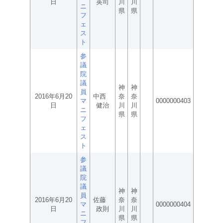
日
英司
川
川
ニ
県
県
フ
ェ
ス
ト
参
議
院
議
神
神
員
2016年6月20
中西
奈
奈
マ
0000000403
日
健治
川
川
ニ
県
県
フ
ェ
ス
ト
参
議
院
議
神
神
員
2016年6月20
佐藤
奈
奈
マ
0000000404
日
政則
川
川
ニ
県
県
フ