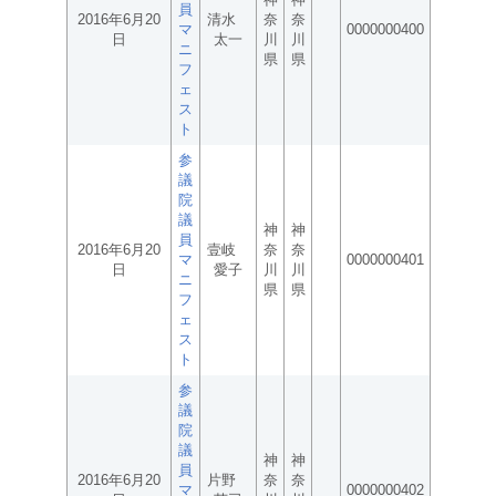
員
2016年6月20
清水
奈
奈
マ
0000000400
日
太一
川
川
ニ
県
県
フ
ェ
ス
ト
参
議
院
議
神
神
員
2016年6月20
壹岐
奈
奈
マ
0000000401
日
愛子
川
川
ニ
県
県
フ
ェ
ス
ト
参
議
院
議
神
神
員
2016年6月20
片野
奈
奈
マ
0000000402