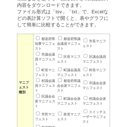
内容をダウンロードできます。
ファイル形式は「tsv」「txt」で、Excelな
どの表計算ソフトで開くと、表やグラフに
して簡単に比較することができます。
都道府県
都道府県議
市長マニフ
知事マニフェ
会議員マニフェ
ェスト
スト
スト
市議会議
区長マニフ
区議会議員
員マニフェス
ェスト
マニフェスト
ト
町長マニ
町議会議員
村長マニフ
フェスト
マニフェスト
ェスト
村議会議
都道府県議
マニフ
市議会会派
員マニフェス
会会派マニフェ
ェスト
マニフェスト
ト
スト
種別
区議会会
町議会会派
村議会会派
派マニフェス
マニフェスト
マニフェスト
ト
スイッチユ
市民マニ
政党マニフ
ーザーマニフェ
フェスト
ェスト
スト