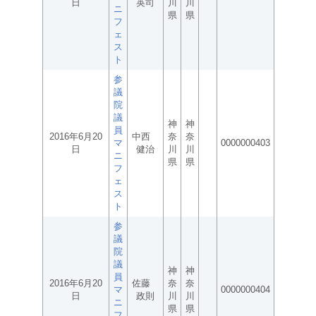
日
英司
川
川
ニ
県
県
フ
ェ
ス
ト
参
議
院
議
神
神
員
2016年6月20
中西
奈
奈
マ
0000000403
日
健治
川
川
ニ
県
県
フ
ェ
ス
ト
参
議
院
議
神
神
員
2016年6月20
佐藤
奈
奈
マ
0000000404
日
政則
川
川
ニ
県
県
フ