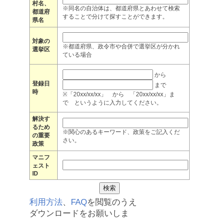
村名、
※同名の自治体は、都道府県とあわせて検索
都道府
することで分けて探すことができます。
県名
対象の
※都道府県、政令市や合併で選挙区が分かれ
選挙区
ている場合
から
登録日
まで
時
※「20xx/xx/xx」 から 「20xx/xx/xx」ま
で というように入力してください。
解決す
るため
※関心のあるキーワード、政策をご記入くだ
の重要
さい。
政策
マニフ
ェスト
ID
利用方法
、
FAQ
を閲覧のうえ
ダウンロードをお願いしま