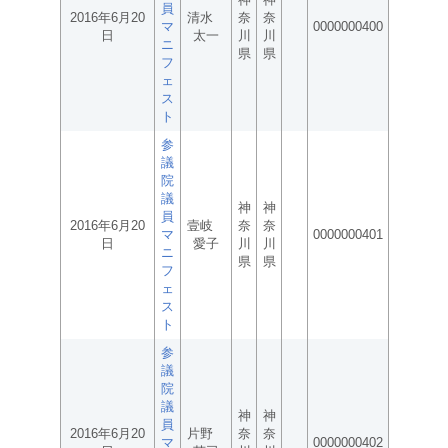
員
2016年6月20
清水
奈
奈
マ
0000000400
日
太一
川
川
ニ
県
県
フ
ェ
ス
ト
参
議
院
議
神
神
員
2016年6月20
壹岐
奈
奈
マ
0000000401
日
愛子
川
川
ニ
県
県
フ
ェ
ス
ト
参
議
院
議
神
神
員
2016年6月20
片野
奈
奈
マ
0000000402