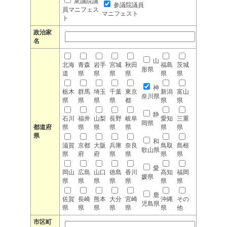
衆議院議
参議院議員
員マニフェス
マニフェスト
ト
政治家
名
山
北海
青森
岩手
宮城
秋田
福島
茨城
形県
道
県
県
県
県
県
県
神
栃木
群馬
埼玉
千葉
東京
新潟
富山
奈川県
県
県
県
県
都
県
県
静
石川
福井
山梨
長野
岐阜
愛知
三重
岡県
都道府
県
県
県
県
県
県
県
県
和
滋賀
京都
大阪
兵庫
奈良
鳥取
島根
歌山県
県
府
府
県
県
県
県
愛
岡山
広島
山口
徳島
香川
高知
福岡
媛県
県
県
県
県
県
県
県
鹿
佐賀
長崎
熊本
大分
宮崎
沖縄
その
児島県
県
県
県
県
県
県
他
市区町