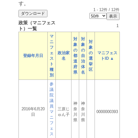
す。
1
-
12
件 /
12
件
政策（マニフェス
1
ト）一覧
マ
対
対
ニ
対
象
象
フ
象
の
の
ェ
政治家
の
マニフェス
登録年月日
都
自
ス
名
選
トID ▲
道
治
ト
挙
府
体
種
区
県
名
別
参
議
院
議
神
神
員
2016年6月20
三原じ
奈
奈
マ
0000000393
日
ゅん子
川
川
ニ
県
県
フ
ェ
ス