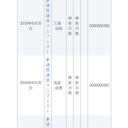
参
議
院
議
神
神
員
2016年6月20
三浦
奈
奈
マ
0000000396
日
信祐
川
川
ニ
県
県
フ
ェ
ス
ト
参
議
院
議
神
神
員
2016年6月20
浅賀
奈
奈
マ
0000000397
日
由香
川
川
ニ
県
県
フ
ェ
ス
ト
参
議