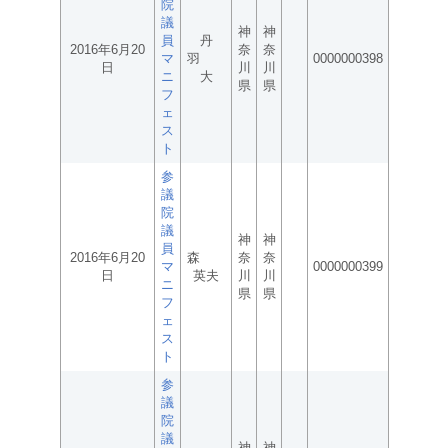
院
議
神
神
員
丹
2016年6月20
奈
奈
マ
羽
0000000398
日
川
川
ニ
大
県
県
フ
ェ
ス
ト
参
議
院
議
神
神
員
2016年6月20
森
奈
奈
マ
0000000399
日
英夫
川
川
ニ
県
県
フ
ェ
ス
ト
参
議
院
議
神
神