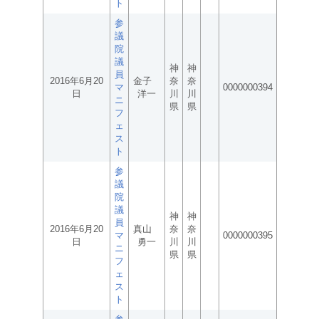
ト
参
議
院
議
神
神
員
2016年6月20
金子
奈
奈
マ
0000000394
日
洋一
川
川
ニ
県
県
フ
ェ
ス
ト
参
議
院
議
神
神
員
2016年6月20
真山
奈
奈
マ
0000000395
日
勇一
川
川
ニ
県
県
フ
ェ
ス
ト