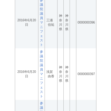
参
議
院
議
神
神
員
2016年6月20
三浦
奈
奈
マ
0000000396
日
信祐
川
川
ニ
県
県
フ
ェ
ス
ト
参
議
院
議
神
神
員
2016年6月20
浅賀
奈
奈
マ
0000000397
日
由香
川
川
ニ
県
県
フ
ェ
ス
ト
参
議