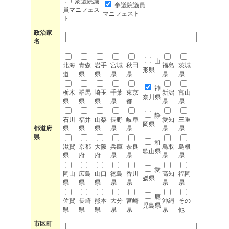
衆議院議
参議院議員
員マニフェス
マニフェスト
ト
政治家
名
山
北海
青森
岩手
宮城
秋田
福島
茨城
形県
道
県
県
県
県
県
県
神
栃木
群馬
埼玉
千葉
東京
新潟
富山
奈川県
県
県
県
県
都
県
県
静
石川
福井
山梨
長野
岐阜
愛知
三重
岡県
都道府
県
県
県
県
県
県
県
県
和
滋賀
京都
大阪
兵庫
奈良
鳥取
島根
歌山県
県
府
府
県
県
県
県
愛
岡山
広島
山口
徳島
香川
高知
福岡
媛県
県
県
県
県
県
県
県
鹿
佐賀
長崎
熊本
大分
宮崎
沖縄
その
児島県
県
県
県
県
県
県
他
市区町