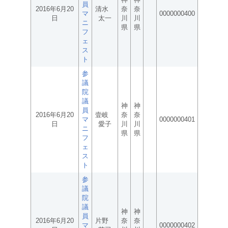
員
2016年6月20
清水
奈
奈
マ
0000000400
日
太一
川
川
ニ
県
県
フ
ェ
ス
ト
参
議
院
議
神
神
員
2016年6月20
壹岐
奈
奈
マ
0000000401
日
愛子
川
川
ニ
県
県
フ
ェ
ス
ト
参
議
院
議
神
神
員
2016年6月20
片野
奈
奈
マ
0000000402