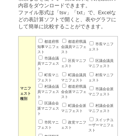
内容をダウンロードできます。
ファイル形式は「tsv」「txt」で、Excelな
どの表計算ソフトで開くと、表やグラフに
して簡単に比較することができます。
都道府県
都道府県議
市長マニフ
知事マニフェ
会議員マニフェ
ェスト
スト
スト
市議会議
区長マニフ
区議会議員
員マニフェス
ェスト
マニフェスト
ト
町長マニ
町議会議員
村長マニフ
フェスト
マニフェスト
ェスト
村議会議
都道府県議
マニフ
市議会会派
員マニフェス
会会派マニフェ
ェスト
マニフェスト
ト
スト
種別
区議会会
町議会会派
村議会会派
派マニフェス
マニフェスト
マニフェスト
ト
スイッチユ
市民マニ
政党マニフ
ーザーマニフェ
フェスト
ェスト
スト