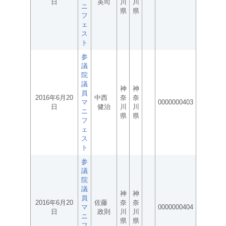
日
英司
川
川
ニ
県
県
フ
ェ
ス
ト
参
議
院
議
神
神
員
2016年6月20
中西
奈
奈
マ
0000000403
日
健治
川
川
ニ
県
県
フ
ェ
ス
ト
参
議
院
議
神
神
員
2016年6月20
佐藤
奈
奈
マ
0000000404
日
政則
川
川
ニ
県
県
フ