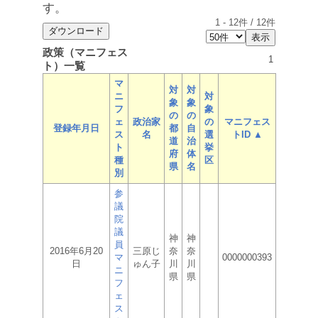
す。
1
-
12
件 /
12
件
政策（マニフェス
1
ト）一覧
マ
対
対
ニ
対
象
象
フ
象
の
の
ェ
政治家
の
マニフェス
登録年月日
都
自
ス
名
選
トID ▲
道
治
ト
挙
府
体
種
区
県
名
別
参
議
院
議
神
神
員
2016年6月20
三原じ
奈
奈
マ
0000000393
日
ゅん子
川
川
ニ
県
県
フ
ェ
ス