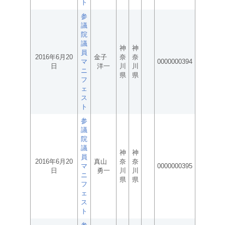
ト
参
議
院
議
神
神
員
2016年6月20
金子
奈
奈
マ
0000000394
日
洋一
川
川
ニ
県
県
フ
ェ
ス
ト
参
議
院
議
神
神
員
2016年6月20
真山
奈
奈
マ
0000000395
日
勇一
川
川
ニ
県
県
フ
ェ
ス
ト