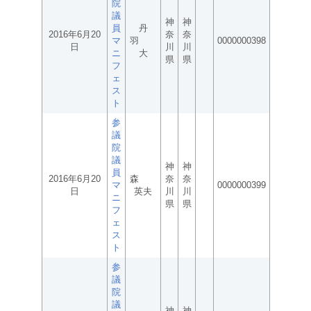
院
議
神
神
員
丹
2016年6月20
奈
奈
マ
羽
0000000398
日
川
川
ニ
大
県
県
フ
ェ
ス
ト
参
議
院
議
神
神
員
2016年6月20
森
奈
奈
マ
0000000399
日
英夫
川
川
ニ
県
県
フ
ェ
ス
ト
参
議
院
議
神
神