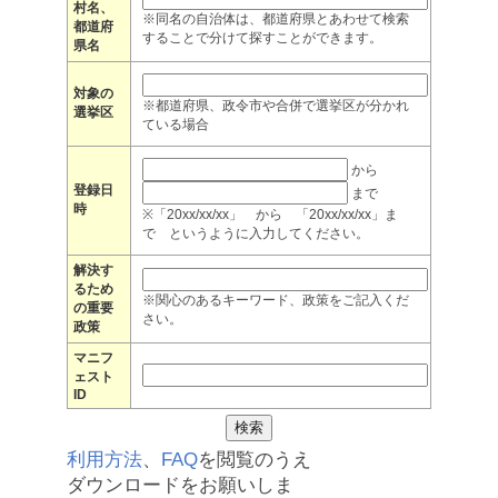
村名、
※同名の自治体は、都道府県とあわせて検索
都道府
することで分けて探すことができます。
県名
対象の
※都道府県、政令市や合併で選挙区が分かれ
選挙区
ている場合
から
登録日
まで
時
※「20xx/xx/xx」 から 「20xx/xx/xx」ま
で というように入力してください。
解決す
るため
※関心のあるキーワード、政策をご記入くだ
の重要
さい。
政策
マニフ
ェスト
ID
利用方法
、
FAQ
を閲覧のうえ
ダウンロードをお願いしま