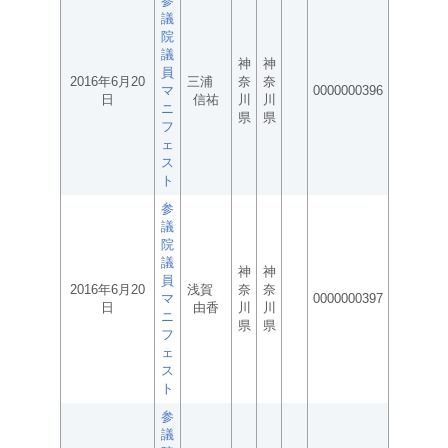
参
議
院
議
神
神
員
2016年6月20
三浦
奈
奈
マ
0000000396
日
信祐
川
川
ニ
県
県
フ
ェ
ス
ト
参
議
院
議
神
神
員
2016年6月20
浅賀
奈
奈
マ
0000000397
日
由香
川
川
ニ
県
県
フ
ェ
ス
ト
参
議