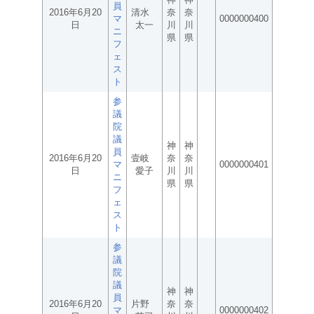
員
2016年6月20
清水
奈
奈
マ
0000000400
日
太一
川
川
ニ
県
県
フ
ェ
ス
ト
参
議
院
議
神
神
員
2016年6月20
壹岐
奈
奈
マ
0000000401
日
愛子
川
川
ニ
県
県
フ
ェ
ス
ト
参
議
院
議
神
神
員
2016年6月20
片野
奈
奈
マ
0000000402