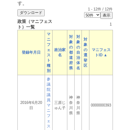
す。
1
-
12
件 /
12
件
政策（マニフェス
1
ト）一覧
マ
対
対
ニ
対
象
象
フ
象
の
の
ェ
政治家
の
マニフェス
登録年月日
都
自
ス
名
選
トID ▲
道
治
ト
挙
府
体
種
区
県
名
別
参
議
院
議
神
神
員
2016年6月20
三原じ
奈
奈
マ
0000000393
日
ゅん子
川
川
ニ
県
県
フ
ェ
ス