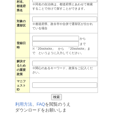
村名、
※同名の自治体は、都道府県とあわせて検索
都道府
することで分けて探すことができます。
県名
対象の
※都道府県、政令市や合併で選挙区が分かれ
選挙区
ている場合
から
登録日
まで
時
※「20xx/xx/xx」 から 「20xx/xx/xx」ま
で というように入力してください。
解決す
るため
※関心のあるキーワード、政策をご記入くだ
の重要
さい。
政策
マニフ
ェスト
ID
利用方法
、
FAQ
を閲覧のうえ
ダウンロードをお願いしま