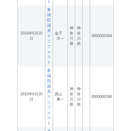
ト
参
議
院
議
神
神
員
2016年6月20
金子
奈
奈
マ
0000000394
日
洋一
川
川
ニ
県
県
フ
ェ
ス
ト
参
議
院
議
神
神
員
2016年6月20
真山
奈
奈
マ
0000000395
日
勇一
川
川
ニ
県
県
フ
ェ
ス
ト