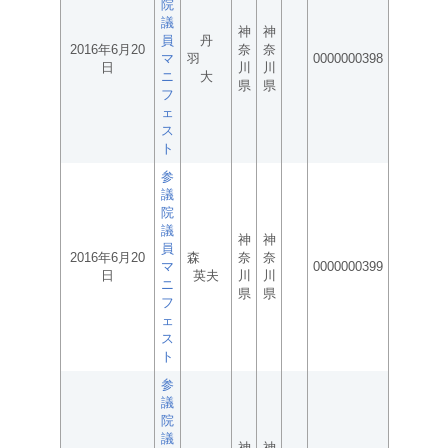
院
議
神
神
員
丹
2016年6月20
奈
奈
マ
羽
0000000398
日
川
川
ニ
大
県
県
フ
ェ
ス
ト
参
議
院
議
神
神
員
2016年6月20
森
奈
奈
マ
0000000399
日
英夫
川
川
ニ
県
県
フ
ェ
ス
ト
参
議
院
議
神
神