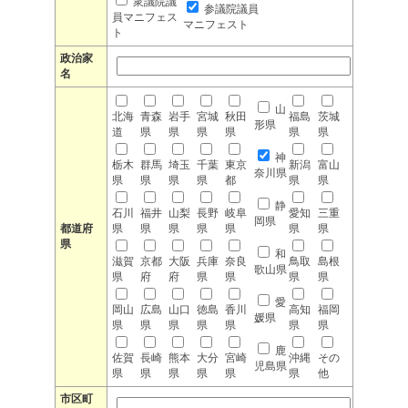
衆議院議
参議院議員
員マニフェス
マニフェスト
ト
政治家
名
山
北海
青森
岩手
宮城
秋田
福島
茨城
形県
道
県
県
県
県
県
県
神
栃木
群馬
埼玉
千葉
東京
新潟
富山
奈川県
県
県
県
県
都
県
県
静
石川
福井
山梨
長野
岐阜
愛知
三重
岡県
都道府
県
県
県
県
県
県
県
県
和
滋賀
京都
大阪
兵庫
奈良
鳥取
島根
歌山県
県
府
府
県
県
県
県
愛
岡山
広島
山口
徳島
香川
高知
福岡
媛県
県
県
県
県
県
県
県
鹿
佐賀
長崎
熊本
大分
宮崎
沖縄
その
児島県
県
県
県
県
県
県
他
市区町