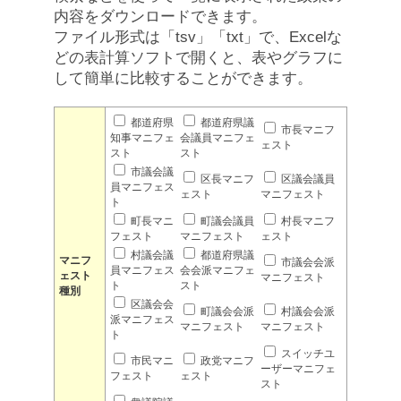
内容をダウンロードできます。
ファイル形式は「tsv」「txt」で、Excelな
どの表計算ソフトで開くと、表やグラフに
して簡単に比較することができます。
都道府県
都道府県議
市長マニフ
知事マニフェ
会議員マニフェ
ェスト
スト
スト
市議会議
区長マニフ
区議会議員
員マニフェス
ェスト
マニフェスト
ト
町長マニ
町議会議員
村長マニフ
フェスト
マニフェスト
ェスト
村議会議
都道府県議
マニフ
市議会会派
員マニフェス
会会派マニフェ
ェスト
マニフェスト
ト
スト
種別
区議会会
町議会会派
村議会会派
派マニフェス
マニフェスト
マニフェスト
ト
スイッチユ
市民マニ
政党マニフ
ーザーマニフェ
フェスト
ェスト
スト