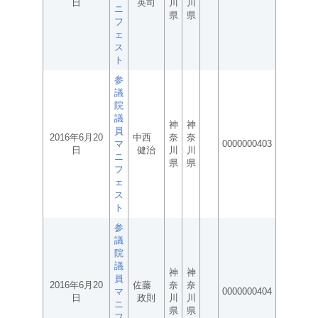
日
英司
川
川
ニ
県
県
フ
ェ
ス
ト
参
議
院
議
神
神
員
2016年6月20
中西
奈
奈
マ
0000000403
日
健治
川
川
ニ
県
県
フ
ェ
ス
ト
参
議
院
議
神
神
員
2016年6月20
佐藤
奈
奈
マ
0000000404
日
政則
川
川
ニ
県
県
フ