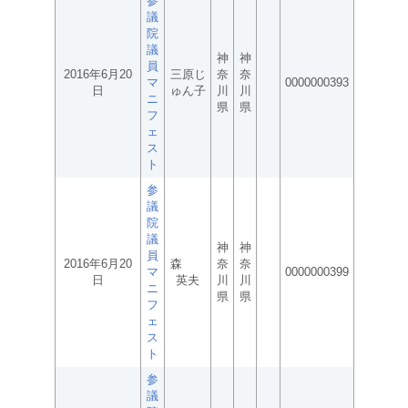
参
議
院
議
神
神
員
2016年6月20
三原じ
奈
奈
マ
0000000393
日
ゅん子
川
川
ニ
県
県
フ
ェ
ス
ト
参
議
院
議
神
神
員
2016年6月20
森
奈
奈
マ
0000000399
日
英夫
川
川
ニ
県
県
フ
ェ
ス
ト
参
議