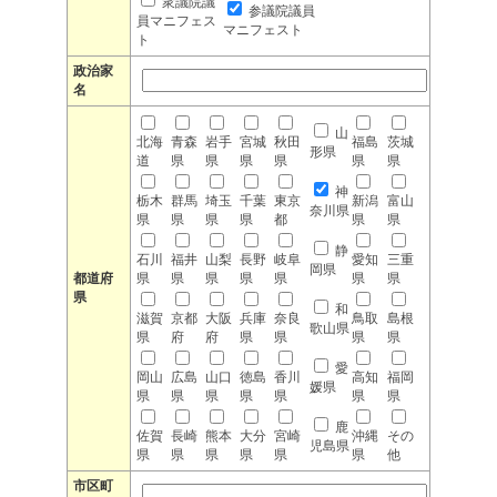
衆議院議
参議院議員
員マニフェス
マニフェスト
ト
政治家
名
山
北海
青森
岩手
宮城
秋田
福島
茨城
形県
道
県
県
県
県
県
県
神
栃木
群馬
埼玉
千葉
東京
新潟
富山
奈川県
県
県
県
県
都
県
県
静
石川
福井
山梨
長野
岐阜
愛知
三重
岡県
都道府
県
県
県
県
県
県
県
県
和
滋賀
京都
大阪
兵庫
奈良
鳥取
島根
歌山県
県
府
府
県
県
県
県
愛
岡山
広島
山口
徳島
香川
高知
福岡
媛県
県
県
県
県
県
県
県
鹿
佐賀
長崎
熊本
大分
宮崎
沖縄
その
児島県
県
県
県
県
県
県
他
市区町