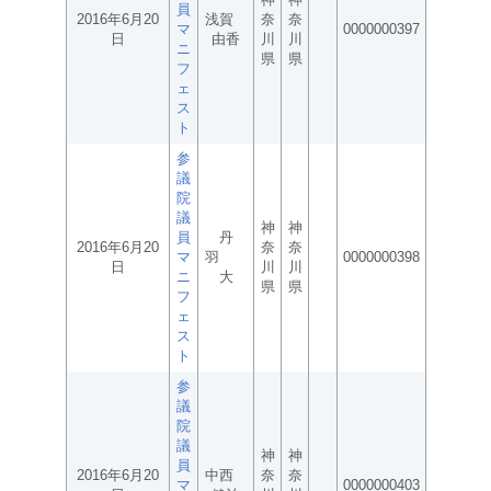
員
2016年6月20
浅賀
奈
奈
マ
0000000397
日
由香
川
川
ニ
県
県
フ
ェ
ス
ト
参
議
院
議
神
神
員
丹
2016年6月20
奈
奈
マ
羽
0000000398
日
川
川
ニ
大
県
県
フ
ェ
ス
ト
参
議
院
議
神
神
員
2016年6月20
中西
奈
奈
マ
0000000403