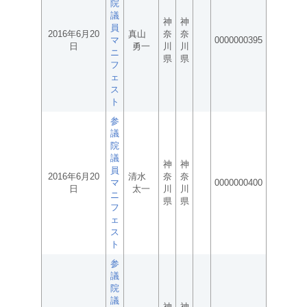
院
議
神
神
員
2016年6月20
真山
奈
奈
マ
0000000395
日
勇一
川
川
ニ
県
県
フ
ェ
ス
ト
参
議
院
議
神
神
員
2016年6月20
清水
奈
奈
マ
0000000400
日
太一
川
川
ニ
県
県
フ
ェ
ス
ト
参
議
院
議
神
神