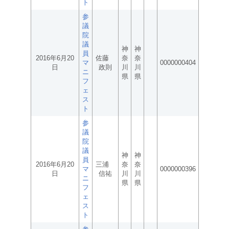
ト
参
議
院
議
神
神
員
2016年6月20
佐藤
奈
奈
マ
0000000404
日
政則
川
川
ニ
県
県
フ
ェ
ス
ト
参
議
院
議
神
神
員
2016年6月20
三浦
奈
奈
マ
0000000396
日
信祐
川
川
ニ
県
県
フ
ェ
ス
ト