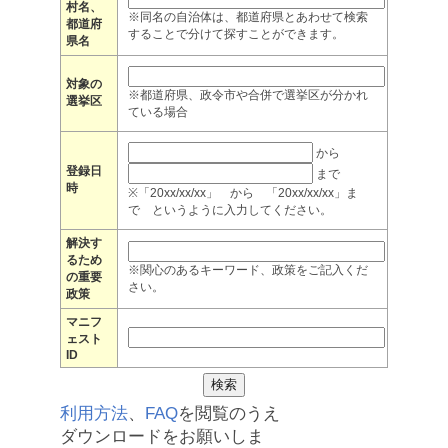
村名、
※同名の自治体は、都道府県とあわせて検索
都道府
することで分けて探すことができます。
県名
対象の
※都道府県、政令市や合併で選挙区が分かれ
選挙区
ている場合
から
登録日
まで
時
※「20xx/xx/xx」 から 「20xx/xx/xx」ま
で というように入力してください。
解決す
るため
※関心のあるキーワード、政策をご記入くだ
の重要
さい。
政策
マニフ
ェスト
ID
利用方法
、
FAQ
を閲覧のうえ
ダウンロードをお願いしま