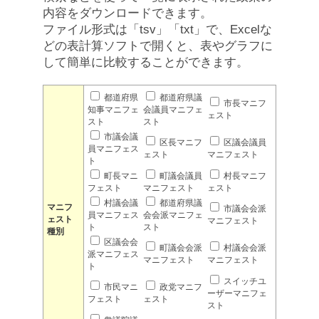
内容をダウンロードできます。
ファイル形式は「tsv」「txt」で、Excelな
どの表計算ソフトで開くと、表やグラフに
して簡単に比較することができます。
都道府県
都道府県議
市長マニフ
知事マニフェ
会議員マニフェ
ェスト
スト
スト
市議会議
区長マニフ
区議会議員
員マニフェス
ェスト
マニフェスト
ト
町長マニ
町議会議員
村長マニフ
フェスト
マニフェスト
ェスト
村議会議
都道府県議
マニフ
市議会会派
員マニフェス
会会派マニフェ
ェスト
マニフェスト
ト
スト
種別
区議会会
町議会会派
村議会会派
派マニフェス
マニフェスト
マニフェスト
ト
スイッチユ
市民マニ
政党マニフ
ーザーマニフェ
フェスト
ェスト
スト