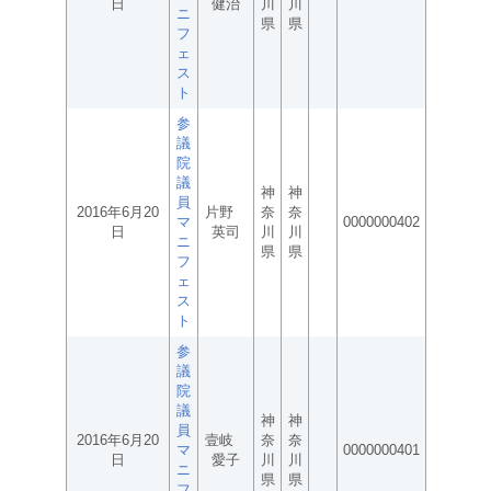
日
健治
川
川
ニ
県
県
フ
ェ
ス
ト
参
議
院
議
神
神
員
2016年6月20
片野
奈
奈
マ
0000000402
日
英司
川
川
ニ
県
県
フ
ェ
ス
ト
参
議
院
議
神
神
員
2016年6月20
壹岐
奈
奈
マ
0000000401
日
愛子
川
川
ニ
県
県
フ