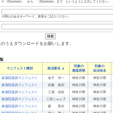
※「20xx/xx/xx」 から 「20xx/xx/xx」まで というように入力してください。
※関心のあるキーワード、政策をご記入ください。
覧のうえダウンロードをお願いします。
覧
対象の
対象の
マニフェスト種別
政治家名 ▲
都道府県
自治体名
参議院議員マニフェスト
金子 洋一
神奈川県
神奈川県
参議院議員マニフェスト
佐藤 政則
神奈川県
神奈川県
参議院議員マニフェスト
三浦 信祐
神奈川県
神奈川県
参議院議員マニフェスト
三原じゅん子
神奈川県
神奈川県
参議院議員マニフェスト
森 英夫
神奈川県
神奈川県