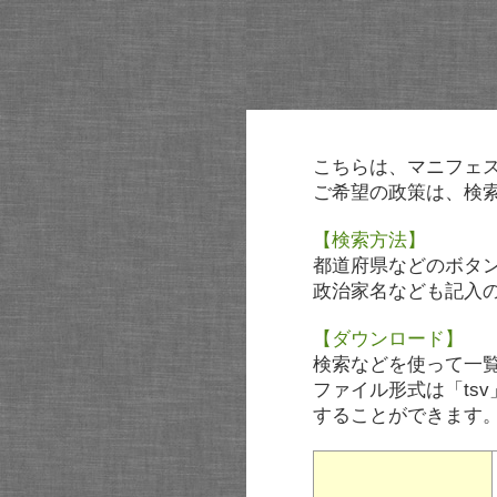
こちらは、マニフェ
ご希望の政策は、検
【検索方法】
都道府県などのボタ
政治家名なども記入
【ダウンロード】
検索などを使って一
ファイル形式は「tsv
することができます