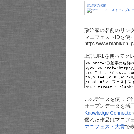
政治家の名前
政治家の名前のリンク
マニフェストIDを使
http://www.maniken.j
上記URLを使ってク
このデータを使って
オープンデータを活
Knowledge Connector
優れた作品はマニフ
マニフェスト大賞
で