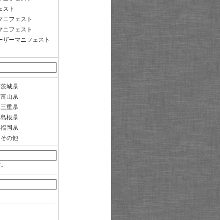
ェスト
マニフェスト
マニフェスト
ーザーマニフェスト
茨城県
富山県
三重県
島根県
福岡県
その他
す。