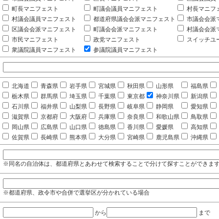
町長マニフェスト
町議会議員マニフェスト
村長マニフ
村議会議員マニフェスト
都道府県議会会派マニフェスト
市議会会派
区議会会派マニフェスト
町議会会派マニフェスト
村議会会派
市民マニフェスト
政党マニフェスト
スイッチユ
衆議院議員マニフェスト
参議院議員マニフェスト
北海道
青森県
岩手県
宮城県
秋田県
山形県
福島県
栃木県
群馬県
埼玉県
千葉県
東京都
神奈川県
新潟県
石川県
福井県
山梨県
長野県
岐阜県
静岡県
愛知県
滋賀県
京都府
大阪府
兵庫県
奈良県
和歌山県
鳥取県
岡山県
広島県
山口県
徳島県
香川県
愛媛県
高知県
佐賀県
長崎県
熊本県
大分県
宮崎県
鹿児島県
沖縄県
※同名の自治体は、都道府県とあわせて検索することで分けて探すことができま
※都道府県、政令市や合併で選挙区が分かれている場合
から
まで