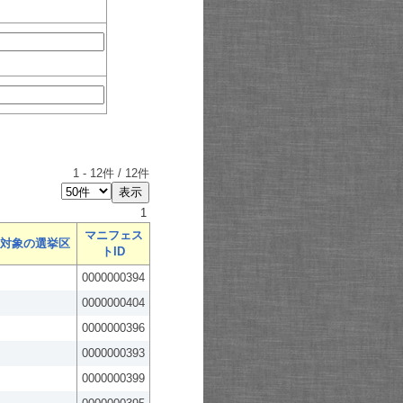
1
-
12
件 /
12
件
1
マニフェス
対象の選挙区
トID
0000000394
0000000404
0000000396
0000000393
0000000399