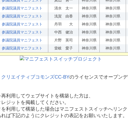
参議院議員マニフェスト
真山 勇一
神奈川県
神奈川県
参議院議員マニフェスト
清水 太一
神奈川県
神奈川県
参議院議員マニフェスト
浅賀 由香
神奈川県
神奈川県
参議院議員マニフェスト
丹羽 大
神奈川県
神奈川県
参議院議員マニフェスト
中西 健治
神奈川県
神奈川県
参議院議員マニフェスト
片野 英司
神奈川県
神奈川県
参議院議員マニフェスト
壹岐 愛子
神奈川県
神奈川県
、
クリエイティブコモンズCC-BY
のライセンスでオープンデ
を再利用してウェブサイトを構築した方は、
クレジットを掲載してください。
タを利用して構築した場合はマニフェストスイッチへリンク
あれば下記のようにクレジットの表記をお願いいたします。