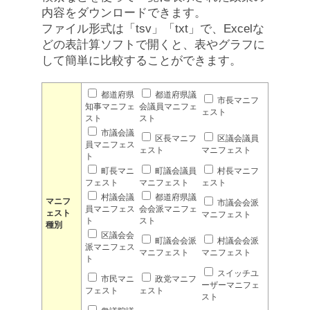
内容をダウンロードできます。
ファイル形式は「tsv」「txt」で、Excelな
どの表計算ソフトで開くと、表やグラフに
して簡単に比較することができます。
都道府県
都道府県議
市長マニフ
知事マニフェ
会議員マニフェ
ェスト
スト
スト
市議会議
区長マニフ
区議会議員
員マニフェス
ェスト
マニフェスト
ト
町長マニ
町議会議員
村長マニフ
フェスト
マニフェスト
ェスト
村議会議
都道府県議
マニフ
市議会会派
員マニフェス
会会派マニフェ
ェスト
マニフェスト
ト
スト
種別
区議会会
町議会会派
村議会会派
派マニフェス
マニフェスト
マニフェスト
ト
スイッチユ
市民マニ
政党マニフ
ーザーマニフェ
フェスト
ェスト
スト