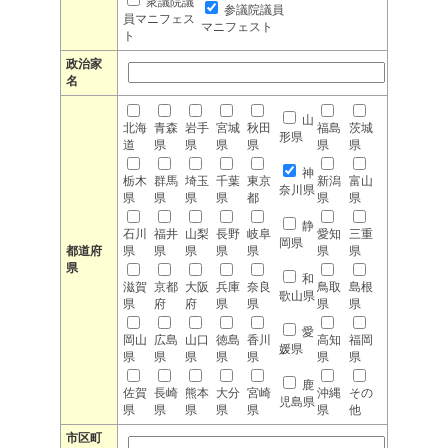
衆議院議
参議院議員
員マニフェス
マニフェスト
ト
政治家
名
山
北海
青森
岩手
宮城
秋田
福島
茨城
形県
道
県
県
県
県
県
県
神
栃木
群馬
埼玉
千葉
東京
新潟
富山
奈川県
県
県
県
県
都
県
県
静
石川
福井
山梨
長野
岐阜
愛知
三重
岡県
都道府
県
県
県
県
県
県
県
県
和
滋賀
京都
大阪
兵庫
奈良
鳥取
島根
歌山県
県
府
府
県
県
県
県
愛
岡山
広島
山口
徳島
香川
高知
福岡
媛県
県
県
県
県
県
県
県
鹿
佐賀
長崎
熊本
大分
宮崎
沖縄
その
児島県
県
県
県
県
県
県
他
市区町