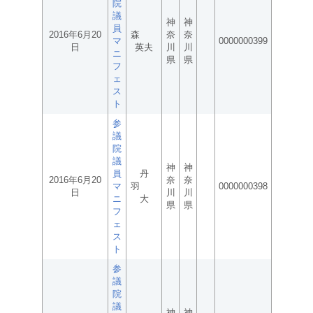
院
議
神
神
員
2016年6月20
森
奈
奈
マ
0000000399
日
英夫
川
川
ニ
県
県
フ
ェ
ス
ト
参
議
院
議
神
神
員
丹
2016年6月20
奈
奈
マ
羽
0000000398
日
川
川
ニ
大
県
県
フ
ェ
ス
ト
参
議
院
議
神
神