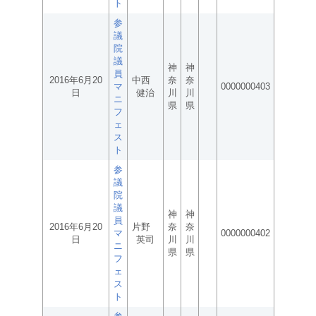
ト
参
議
院
議
神
神
員
2016年6月20
中西
奈
奈
マ
0000000403
日
健治
川
川
ニ
県
県
フ
ェ
ス
ト
参
議
院
議
神
神
員
2016年6月20
片野
奈
奈
マ
0000000402
日
英司
川
川
ニ
県
県
フ
ェ
ス
ト