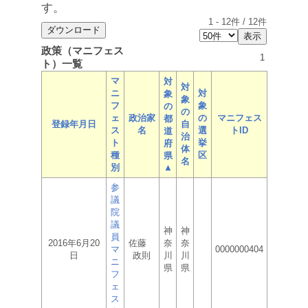
す。
1
-
12
件 /
12
件
政策（マニフェス
1
ト）一覧
マ
対
対
ニ
対
象
象
フ
象
の
の
ェ
政治家
の
マニフェス
都
登録年月日
自
ス
名
選
トID
道
治
ト
挙
府
体
種
区
県
名
別
▲
参
議
院
議
神
神
員
2016年6月20
佐藤
奈
奈
マ
0000000404
日
政則
川
川
ニ
県
県
フ
ェ
ス