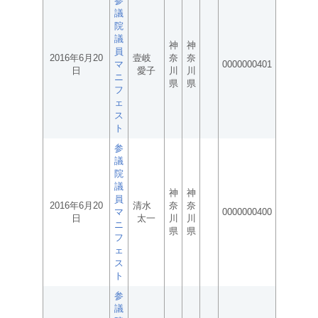
参
議
院
議
神
神
員
2016年6月20
壹岐
奈
奈
マ
0000000401
日
愛子
川
川
ニ
県
県
フ
ェ
ス
ト
参
議
院
議
神
神
員
2016年6月20
清水
奈
奈
マ
0000000400
日
太一
川
川
ニ
県
県
フ
ェ
ス
ト
参
議