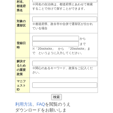
村名、
※同名の自治体は、都道府県とあわせて検索
都道府
することで分けて探すことができます。
県名
対象の
※都道府県、政令市や合併で選挙区が分かれ
選挙区
ている場合
から
登録日
まで
時
※「20xx/xx/xx」 から 「20xx/xx/xx」ま
で というように入力してください。
解決す
るため
※関心のあるキーワード、政策をご記入くだ
の重要
さい。
政策
マニフ
ェスト
ID
利用方法
、
FAQ
を閲覧のうえ
ダウンロードをお願いしま