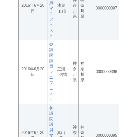
員
2016年6月20
浅賀
奈
奈
マ
0000000397
日
由香
川
川
ニ
県
県
フ
ェ
ス
ト
参
議
院
議
神
神
員
2016年6月20
三浦
奈
奈
マ
0000000396
日
信祐
川
川
ニ
県
県
フ
ェ
ス
ト
参
議
院
議
神
神
員
2016年6月20
真山
奈
奈
マ
0000000395