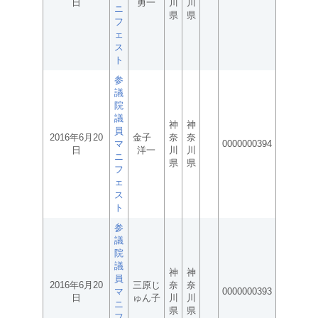
日
勇一
川
川
ニ
県
県
フ
ェ
ス
ト
参
議
院
議
神
神
員
2016年6月20
金子
奈
奈
マ
0000000394
日
洋一
川
川
ニ
県
県
フ
ェ
ス
ト
参
議
院
議
神
神
員
2016年6月20
三原じ
奈
奈
マ
0000000393
日
ゅん子
川
川
ニ
県
県
フ