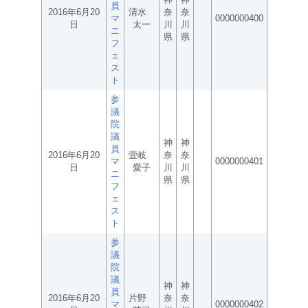
員
2016年6月20
清水
奈
奈
マ
0000000400
日
太一
川
川
ニ
県
県
フ
ェ
ス
ト
参
議
院
議
神
神
員
2016年6月20
壹岐
奈
奈
マ
0000000401
日
愛子
川
川
ニ
県
県
フ
ェ
ス
ト
参
議
院
議
神
神
員
2016年6月20
片野
奈
奈
マ
0000000402