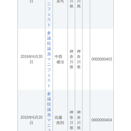
日
英司
川
川
ニ
県
県
フ
ェ
ス
ト
参
議
院
議
神
神
員
2016年6月20
中西
奈
奈
マ
0000000403
日
健治
川
川
ニ
県
県
フ
ェ
ス
ト
参
議
院
議
神
神
員
2016年6月20
佐藤
奈
奈
マ
0000000404
日
政則
川
川
ニ
県
県
フ