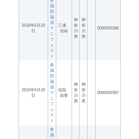
参
議
院
議
神
神
員
2016年6月20
三浦
奈
奈
マ
0000000396
日
信祐
川
川
ニ
県
県
フ
ェ
ス
ト
参
議
院
議
神
神
員
2016年6月20
浅賀
奈
奈
マ
0000000397
日
由香
川
川
ニ
県
県
フ
ェ
ス
ト
参
議