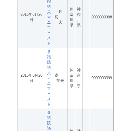
院
議
神
神
員
丹
2016年6月20
奈
奈
マ
羽
0000000398
日
川
川
ニ
大
県
県
フ
ェ
ス
ト
参
議
院
議
神
神
員
2016年6月20
森
奈
奈
マ
0000000399
日
英夫
川
川
ニ
県
県
フ
ェ
ス
ト
参
議
院
議
神
神