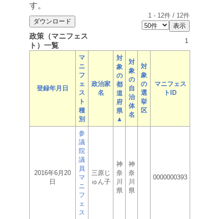
す。
1
-
12
件 /
12
件
政策（マニフェス
1
ト）一覧
マ
対
対
ニ
対
象
象
フ
象
の
の
ェ
政治家
の
マニフェス
都
登録年月日
自
ス
名
選
トID
道
治
ト
挙
府
体
種
区
県
名
別
▲
参
議
院
議
神
神
員
2016年6月20
三原じ
奈
奈
マ
0000000393
日
ゅん子
川
川
ニ
県
県
フ
ェ
ス