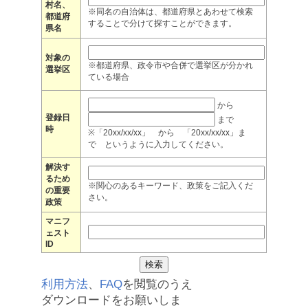
村名、
※同名の自治体は、都道府県とあわせて検索
都道府
することで分けて探すことができます。
県名
対象の
※都道府県、政令市や合併で選挙区が分かれ
選挙区
ている場合
から
登録日
まで
時
※「20xx/xx/xx」 から 「20xx/xx/xx」ま
で というように入力してください。
解決す
るため
※関心のあるキーワード、政策をご記入くだ
の重要
さい。
政策
マニフ
ェスト
ID
利用方法
、
FAQ
を閲覧のうえ
ダウンロードをお願いしま