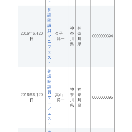
ト
参
議
院
議
神
神
員
2016年6月20
金子
奈
奈
マ
0000000394
日
洋一
川
川
ニ
県
県
フ
ェ
ス
ト
参
議
院
議
神
神
員
2016年6月20
真山
奈
奈
マ
0000000395
日
勇一
川
川
ニ
県
県
フ
ェ
ス
ト