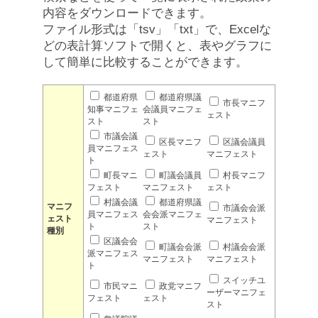
内容をダウンロードできます。
ファイル形式は「tsv」「txt」で、Excelな
どの表計算ソフトで開くと、表やグラフに
して簡単に比較することができます。
都道府県
都道府県議
市長マニフ
知事マニフェ
会議員マニフェ
ェスト
スト
スト
市議会議
区長マニフ
区議会議員
員マニフェス
ェスト
マニフェスト
ト
町長マニ
町議会議員
村長マニフ
フェスト
マニフェスト
ェスト
村議会議
都道府県議
マニフ
市議会会派
員マニフェス
会会派マニフェ
ェスト
マニフェスト
ト
スト
種別
区議会会
町議会会派
村議会会派
派マニフェス
マニフェスト
マニフェスト
ト
スイッチユ
市民マニ
政党マニフ
ーザーマニフェ
フェスト
ェスト
スト